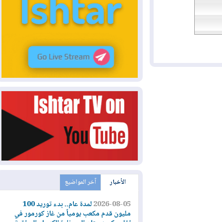
الأخبار
آخر المواضيع
2026-08-05
لمدة عام.. بدء توريد 100
مليون قدم مكعب يومياً من غاز كورمور في