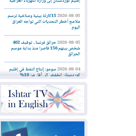
إقليم كوردستان إلى وزارة الكهرباء العراقية
2026-08-05
15كارثة بيئية ومناخية ترسم
ملامح أخطر التحديات التي تواجه العراق
اليوم
2026-08-05
حرائق فرنسا.. توقيف 402
شخص بينهم 156 قاصرا منذ بداية موسم
الحرائق
2026-08-04
سومو: إنتاج النفط في إقليم
كوردستان انخفض إلى أقل من 10%
2026-08-04
ملفات حقبة الكاظمي تعود إلى
الواجهة.. أنباء عن مراجعات قضائية
وتحقيقات أوسع في قضايا فساد
2026-08-04
بيترو يشكو تزوير الانتخابات
الرئاسية ويحذر من "حرب أهلية" في
كولومبيا