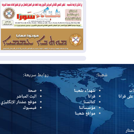
2026-07-31
50 درجة مئوية في 5
محافظات.. العراق على موعد مع موجة حر
السبت
2026-07-31
سبتة تهز أوروبا.. إيطاليا تهدد
بورقة شنغن وفرنسا تشدد الحدود
المزيد
شعبنا:
روابط سريعة:
شهداء شعبنا
صحة
رانا
قرانا
البث المباشر
كنائسنا
موقع عشتار الإنگليزي
مؤسساتنا
فيسبوك
مواقع شعبنا