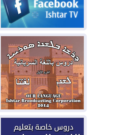
2026-08-03
رئيس إقليم كوردستان في
دمشق في زيارة رسمية
2026-08-03
العراق يؤكد مجدداً التزامه
بمنع الهجمات على الدول المجاورة
2026-08-03
العجز والاقتراض يطوقان
المالية العراقية.. اقتراض يتجاوز 3 تريليونات
دينار!
2026-08-03
كوبا تغرق في الظلام مجددا
وانهيار الشبكة الكهربائية
2026-08-03
أوامر بإجلاء 60 ألف شخص
بسبب الحرائق في ولاية واشنطن
2026-08-02
مشروع "حسابي" يُمهل
الموظفين حتى نهاية أغسطس لاستلام
بطاقاتهم المصرفية