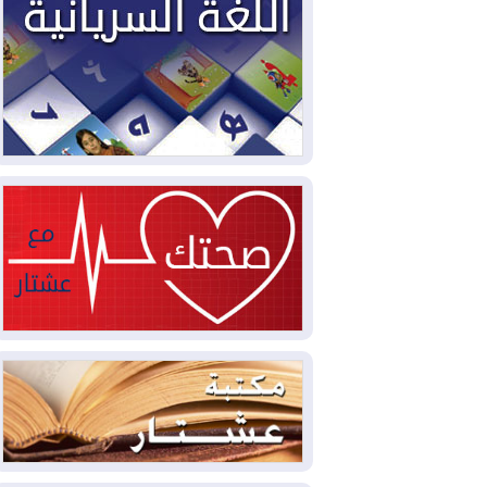
2026-08-02
دمشق وعمّان تحذران بغداد:
أي هجوم من أراضي العراق سيواجه برد
2026-08-02
ترامب: الولايات المتحدة
وإسرائيل تعلقان شن ضربات على إيران
2026-08-01
تقرير: الولايات المتحدة تسحب
منظومة باتريوت الدفاعية من أربيل
2026-08-01
النفط: اتفاقية ثلاثية لاستئناف
التصدير عبر جيهان بطاقة 750 ألف برميل
يومياً
2026-08-01
"في أقرب وقت ممكن".. إدارة
ترامب تخطط لشن ضربات جديدة على إيران
2026-07-31
أتروشي: قرار السلم والحرب
في العراق "مختطف" وخارج سيطرة
الحكومة