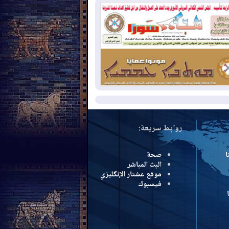
بب الحرائق في ولاية واشنطن
مشروع "حسابي" يُمهل
2026-08-
موظفين حتى نهاية أغسطس لاستلام
اقاتهم المصرفية
دمشق وعمّان تحذران بغداد:
2026-08-
 هجوم من أراضي العراق سيواجه برد
مزيد
روابط سريعة:
ا
صحة
البث المباشر
موقع عشتار الإنگليزي
فيسبوك