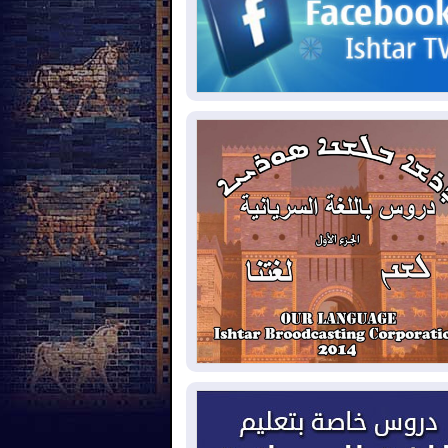
مئات القاصرين بلا مأوى.. أزمة
2026-08-
تة تتصاعد وتضغط على مدريد
لمدة عام.. بدء توريد 100
2026-08-
يون قدم مكعب يومياً من غاز كورمور في
ليم كوردستان إلى وزارة الكهرباء العراقية
15كارثة بيئية ومناخية ترسم
2026-08-
امح أخطر التحديات التي تواجه العراق
يوم
حرائق فرنسا.. توقيف 402
2026-08-
شخص بينهم 156 قاصرا منذ بداية موسم
حرائق
سومو: إنتاج النفط في إقليم
2026-08-
وردستان انخفض إلى أقل من 10
ملفات حقبة الكاظمي تعود إلى
2026-08-
واجهة.. أنباء عن مراجعات قضائية
حقيقات أوسع في قضايا فساد