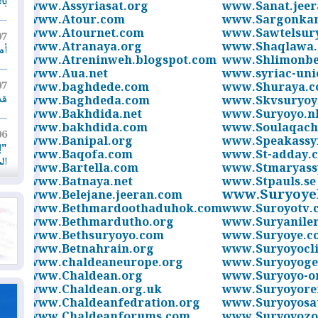
با
www.Assyriasat.org
www.Sanat.jee
www.Atour.com
www.Sargonka
www.Atournet.com
www.Sawtelsur
07
www.Atranaya.org
www.Shaqlawa
أم
www.Atreninweh.blogspot.com
www.Shlimonbe
www.Aua.net
www.syriac-uni
07
www.baghdede.com
www.Shuraya.
قد
www.Baghdeda.com
www.Skvsuryoy
www.Bakhdida.net
www.Suryoyo.n
www.bakhdida.com
www.Soulaqach
06
www.Banipal.org
www.Speakassy
إد
www.Baqofa.com
www.St-adday.
ال
www.Bartella.com
www.Stmaryass
www.Batnaya.net
www.Stpauls.se
www.Suryoye
www.Belejane.jeeran.com
06
www.Bethmardoothaduhok.com
www.Suroyotv.
يق
www.Bethmardutho.org
www.Suryanile
ال
www.Bethsuryoyo.com
www.Suryoye.c
www.Betnahrain.org
www.Suryoyocli
06
www.chaldeaneurope.org
www.Suryoyoge
تح
www.Chaldean.org
www.Suryoyo-on
ال
www.Chaldean.org.uk
www.Suryoyore
www.Chaldeanfedration.org
www.Suryoyosa
www.Chaldeanforums.com
www.Suryoyozo