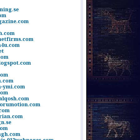
ning.se
com
gazine.com
h.com
netfirms.com
h4u.com
et
com
logspot.com
com
h.com
-ymi.com
com
alqosh.com
orumotion.com
.com
rian.com
n.se
com
agh.com