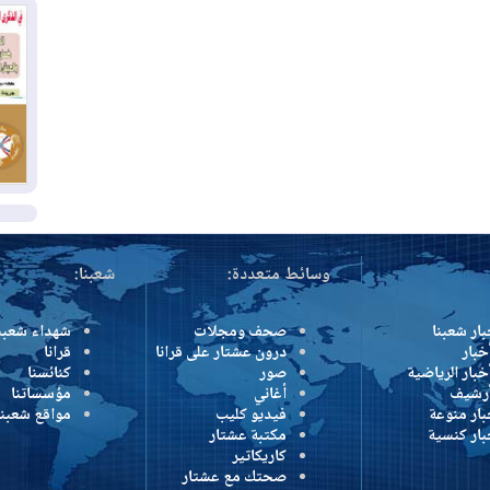
بس
02
ال
بط
02
أي
ال
وسائط متعددة:
شعبنا:
بار شعبنا
صحف ومجلات
شهداء شعبن
خبار
درون عشتار على قرانا
قرانا
خبار الرياضية
صور
كنائسنا
أرشيف
أغاني
مؤسساتنا
بار منوعة
فيديو كليب
مواقع شعبنا
بار كنسية
مكتبة عشتار
كاريكاتير
صحتك مع عشتار