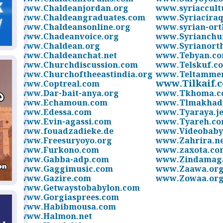
06
www.Chaldeanjordan.org
www.syriaccult
سب
www.Chaldeangraduates.com
www.Syriacira
www.Chaldeansonline.org
www.syrian-or
www.Chadeanvoice.org
www.Syrianchu
05
www.Chaldean.org
www.Syrianort
مل
www.Chaldeanchat.net
www.Tebyan.c
إق
www.Churchdiscussion.com
www.Telskuf.c
www.Churchoftheeastindia.org
www.Teltamme
05
www.Tilkaif.
www.Coptreal.com
مل
www.Dar-bait-anya.org
www.Tkhoma.c
ال
www.Echamoun.com
www.Tlmakhad
www.Edessa.com
www.Tyaraya.j
www.Evin-agassi.com
www.Tyareh.c
05
www.fouadzadieke.de
www.Videobaby
www.Freesuryoyo.org
www.Zahrira.n
ال
www.Furkono.com
www.zaxota.co
www.Gabba-adp.com
www.Zindamag
04
www.Gaggimusic.com
www.Zaawa.or
ك%
www.Gazire.com
www.Zowaa.or
www.Getwaystobabylon.com
www.Gorgiasprees.com
04
www.Habibmousa.com
ال
www.Halmon.net
وت