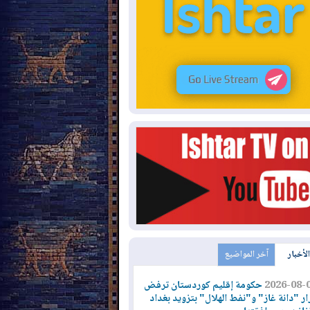
الأخبار
آخر المواضيع
حكومة إقليم كوردستان ترفض
2026-08-
ار "دانة غاز" و"نفط الهلال" بتزويد بغداد