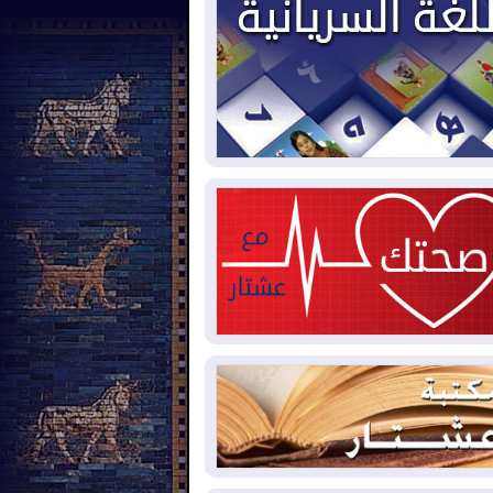
بيترو يشكو تزوير الانتخابات
2026-08-
رئاسية ويحذر من "حرب أهلية" في
لومبيا
رئيس إقليم كوردستان في
2026-08-
شق في زيارة رسمية
العراق يؤكد مجدداً التزامه
2026-08-
نع الهجمات على الدول المجاورة
العجز والاقتراض يطوقان
2026-08-
المالية العراقية.. اقتراض يتجاوز 3 تريليونات
ينار
كوبا تغرق في الظلام مجددا
2026-08-
نهيار الشبكة الكهربائية
أوامر بإجلاء 60 ألف شخص
2026-08-