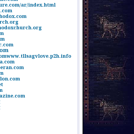
ure.com/ar/index.html
q.com
thodox.com
rch.org
hodoxchurch.org
om
om
r.com
com
om
www.tllsagvlove.p2h.info
a.com
eeran.com
om
lon.com
et
m
azine.com
g
g