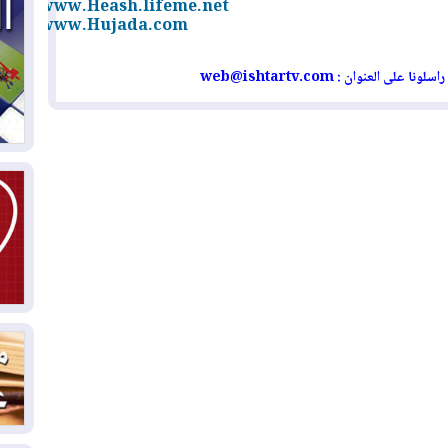
www.Heash.lifeme.net
www.Hujada.com
04
ال
web@ishtartv.com
راسلونا على العنوان
كو
03
دم
03
بم
03
د!
03
وا
03