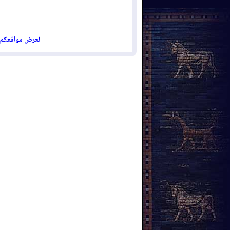
ل
عرض مواقعكم  :