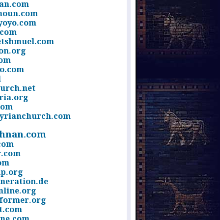
ran.com
noun.com
yoyo.com
.com
tshmuel.com
on.org
com
o.com
l
urch.net
ria.org
com
yrianchurch.com
hnan.com
com
r.com
om
p.org
neration.de
line.org
former.org
t.com
ne.com