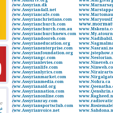
www.Ashurtv.org
www.Margivarg
www.Assyrian.dk
www.Marnarsa
www.Assyrian4all.net
www.Marstappa
www.Assyriancafe.com
www.Martomau
www.Assyrianchristians.com
www.Maryousif
www.mormatt
www.Assyrianchurch.com
www.Assyrianchurch.com.au
www.Mskenta.
www.Assyrianchurchnews.com
www.My.atourn
www.Assyriandooreh.com
www.Nadibabil
www.Assyrianeducation.org
www.Nagmalma
www.Assyrianenterprise.com
www.Nasrani.n
www.Assyrianfoundation.org
www.jstephow.
www.Assyriangc.com
www.Nestorian
www.Assyrianlevies.com
www.Nineveh.
www.Assyrianlife.com
www.Ninweh.c
www.Assyrianlyrics.com
www.Nirairarts
www.Assyrianmarket.com
www.Nirgalgat
www.Assyrianmedia.com
www.Nohra.ca
www.Assyrianaid.org
www.Qeenatha
www.Assyriannation.com
www.Qenshrin.
www.Assyrianonline.com
www.Ragheed.n
www.Assyrianray.com
www.radiovatic
07
www.Assyriansportsclub.com
www.Rosiemale
قر
www.Assyrianvoice.net
www.Sahdona.n