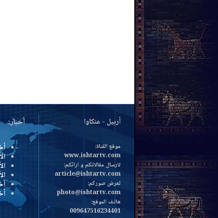
أربيل - عنكاوا
أخبار:
موقع القناة:
أخ
الأ
www.ishtartv.com
لارسال مقالاتكم و ارائكم:
الأ
ال
article@ishtartv.com
لعرض صوركم:
أخ
أخ
photo@ishtartv.com
هاتف الموقع:
009647516234401