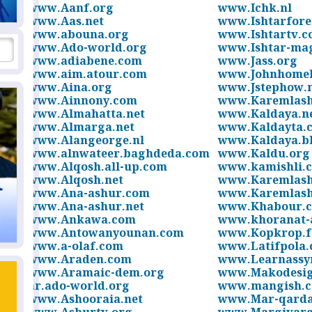
www.Aanf.org
www.Ichk.nl
www.Aas.net
www.Ishtarfore
www.abouna.org
www.Ishtartv.
www.Ado-world.org
www.Ishtar-ma
www.adiabene.com
www.Jass.org
www.aim.atour.com
www.Johnhome
www.Aina.org
www.Jstephow.
www.Ainnony.com
www.Karemlas
www.Almahatta.net
www.Kaldaya.n
www.Almarga.net
www.Kaldayta.
www.Alangeorge.nl
www.Kaldaya.b
www.alnwateer.baghdeda.com
www.Kaldu.org
www.Alqosh.all-up.com
www.kamishli.
www.Alqosh.net
www.Karemlas
www.Ana-ashur.com
www.Karemlash
www.Ana-ashur.net
www.Khabour.
www.Ankawa.com
www.khoranat-
www.Antowanyounan.com
www.Kopkrop.f
www.a-olaf.com
www.Latifpola
www.Araden.com
www.Learnassy
www.Aramaic-dem.org
www.Makodesig
ar.ado-world.org
www.mangish.
www.Ashooraia.net
www.Mar-qard