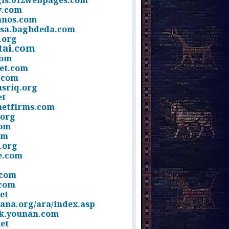
is.012webpages.com
y.com
nos.com
sa.baghdeda.com
.org
ai.com
com
et.com
.com
sriq.org
et
netfirms.com
.org
com
om
.org
e.com
.com
com
et
ana.org/ara/index.asp
k.younan.com
et