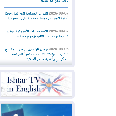
بالغاز دون موافقتها
2026-08-07
القوات المسلحة العراقية: خطة
أمنية لإجهاض هجمة محتملة على السعودية
2026-08-07
الاستخبارات الأميركية: بوتين
قد يختبر تماسك الناتو بهجوم محدود
2026-08-06
نيجيرفان بارزاني حول اجتماع
"إدارة الدولة": أكدنا دعم تنفيذ البرنامج
الحكومي وأهمية حصر السلاح
2026-08-06
ائتلاف ادارة الدولة: من
يقومون بسلوك يهدد امن البلاد خارجون عن
القانون يجب محاربتهم
2026-08-06
بعد هجومين قرب باب المندب..
تحذيرات من تصعيد يهدد الملاحة في البحر
الأحمر