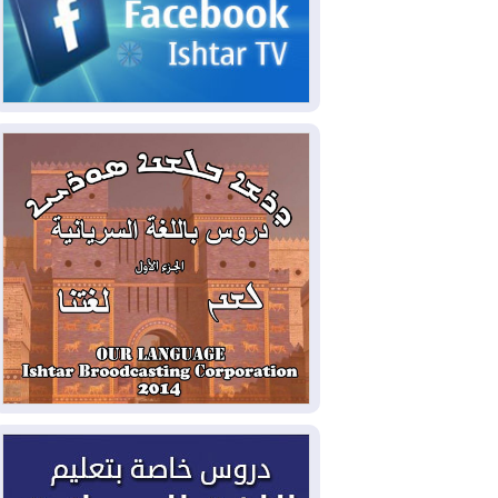
2026-08-06
مئات القاصرين بلا مأوى.. أزمة
سبتة تتصاعد وتضغط على مدريد
2026-08-05
لمدة عام.. بدء توريد 100
مليون قدم مكعب يومياً من غاز كورمور في
إقليم كوردستان إلى وزارة الكهرباء العراقية
2026-08-05
15كارثة بيئية ومناخية ترسم
ملامح أخطر التحديات التي تواجه العراق
اليوم
2026-08-05
حرائق فرنسا.. توقيف 402
شخص بينهم 156 قاصرا منذ بداية موسم
الحرائق
2026-08-04
سومو: إنتاج النفط في إقليم
كوردستان انخفض إلى أقل من 10%
2026-08-04
ملفات حقبة الكاظمي تعود إلى
الواجهة.. أنباء عن مراجعات قضائية
وتحقيقات أوسع في قضايا فساد