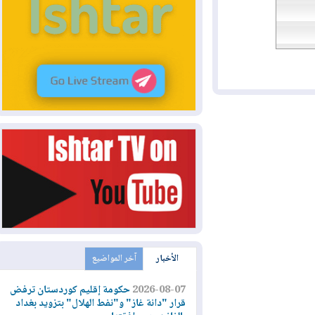
الأخبار
آخر المواضيع
2026-08-07
حكومة إقليم كوردستان ترفض
قرار "دانة غاز" و"نفط الهلال" بتزويد بغداد