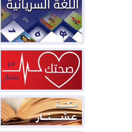
2026-08-04
بيترو يشكو تزوير الانتخابات
الرئاسية ويحذر من "حرب أهلية" في
كولومبيا
2026-08-03
رئيس إقليم كوردستان في
دمشق في زيارة رسمية
2026-08-03
العراق يؤكد مجدداً التزامه
بمنع الهجمات على الدول المجاورة
2026-08-03
العجز والاقتراض يطوقان
المالية العراقية.. اقتراض يتجاوز 3 تريليونات
دينار!
2026-08-03
كوبا تغرق في الظلام مجددا
وانهيار الشبكة الكهربائية
2026-08-03
أوامر بإجلاء 60 ألف شخص