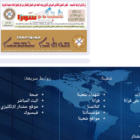
بسبب الحرائق في ولاية واشنطن
2026-08-02
مشروع "حسابي" يُمهل
الموظفين حتى نهاية أغسطس لاستلام
بطاقاتهم المصرفية
2026-08-02
دمشق وعمّان تحذران بغداد:
أي هجوم من أراضي العراق سيواجه برد
المزيد
شعبنا:
روابط سريعة:
شهداء شعبنا
صحة
رانا
قرانا
البث المباشر
كنائسنا
موقع عشتار الإنگليزي
مؤسساتنا
فيسبوك
مواقع شعبنا