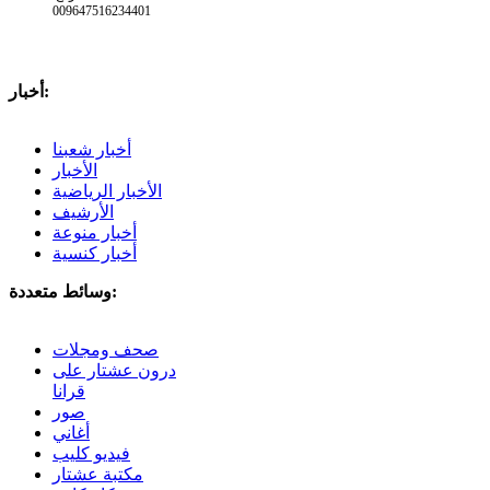
009647516234401
أخبار:
أخبار شعبنا
الأخبار
الأخبار الرياضية
الأرشيف
أخبار منوعة
أخبار كنسية
وسائط متعددة:
صحف ومجلات
درون عشتار على
قرانا
صور
أغاني
فيديو كليب
مكتبة عشتار