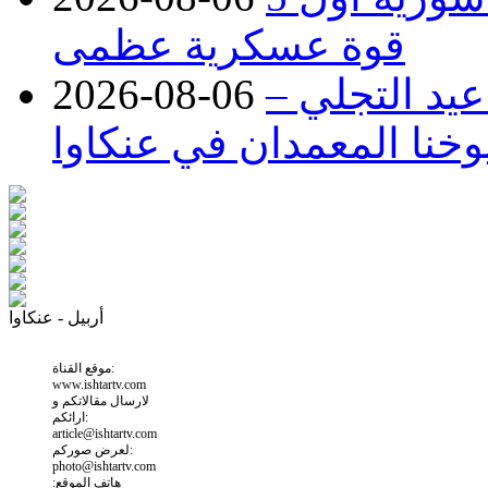
قوة عسكرية عظمى
عيد التجلي –
2026-08-06
وخنا المعمدان في عنكاوا
أربيل - عنكاوا
موقع القناة:
www.ishtartv.com
لارسال مقالاتكم و
ارائكم:
article@ishtartv.com
لعرض صوركم:
photo@ishtartv.com
هاتف الموقع: