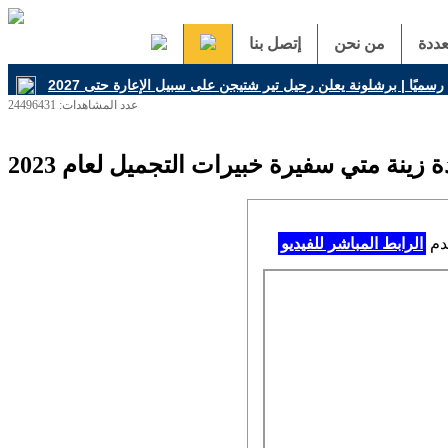
ددة
من نحن
إتصل بنا
عدد المشاهدات: 24496431
نة متي سفيرة خبيرات التجميل لعام 2023
خدم
الرابط المباشر للفيديو