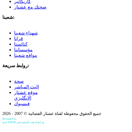
كاريكاتير
صحتك مع عشتار
شعبنا:
شهداء شعبنا
قرانا
كنائسنا
مؤسساتنا
مواقع شعبنا
روابط سريعة:
صحة
البث المباشر
موقع عشتار
الإنگليزي
فيسبوك
جميع الحقوق محفوظة لقناة عشتار الفضائية © 2007 - 2026
Developed by:
Bilind Hirori
تم إنشاء هذه الصفحة في 0.8646 ثانية