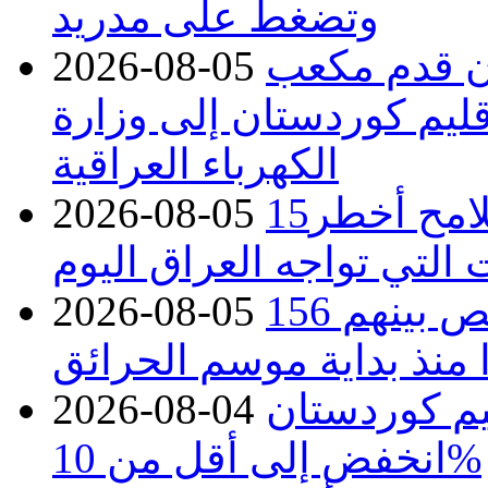
وتضغط على مدريد
دء توريد 100 مليون قدم مكعب
2026-08-05
قليم كوردستان إلى وزارة
الكهرباء العراقية
15كارثة بيئية ومناخية ترسم ملامح أخطر
2026-08-05
 التي تواجه العراق اليوم
حرائق فرنسا.. توقيف 402 شخص بينهم 156
2026-08-05
منذ بداية موسم الحرائق
يم كوردستان
2026-08-04
انخفض إلى أقل من 10%