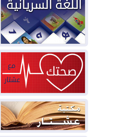
2026-08-05
حرائق فرنسا.. توقيف 402
شخص بينهم 156 قاصرا منذ بداية موسم
الحرائق
2026-08-04
سومو: إنتاج النفط في إقليم
كوردستان انخفض إلى أقل من 10%
2026-08-04
ملفات حقبة الكاظمي تعود إلى
الواجهة.. أنباء عن مراجعات قضائية
وتحقيقات أوسع في قضايا فساد
2026-08-04
بيترو يشكو تزوير الانتخابات
الرئاسية ويحذر من "حرب أهلية" في
كولومبيا
2026-08-03
رئيس إقليم كوردستان في
دمشق في زيارة رسمية
2026-08-03
العراق يؤكد مجدداً التزامه