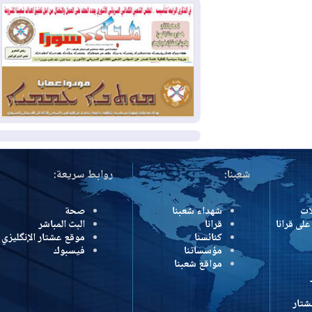
بمنع الهجمات على الدول المجاورة
2026-08-03
العجز والاقتراض يطوقان
المالية العراقية.. اقتراض يتجاوز 3 تريليونات
دينار!
2026-08-03
كوبا تغرق في الظلام مجددا
وانهيار الشبكة الكهربائية
المزيد
شعبنا:
روابط سريعة:
شهداء شعبنا
صحة
رانا
قرانا
البث المباشر
كنائسنا
موقع عشتار الإنگليزي
مؤسساتنا
فيسبوك
مواقع شعبنا