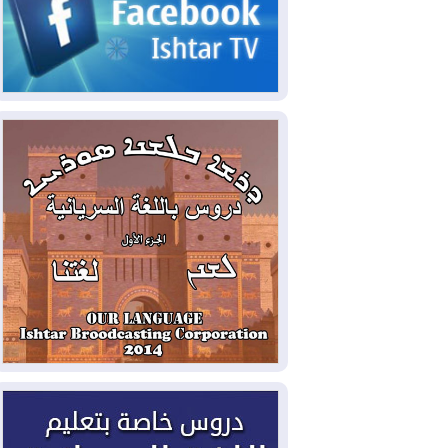
الحكومي وأهمية حصر السلاح
2026-08-06
ائتلاف ادارة الدولة: من
يقومون بسلوك يهدد امن البلاد خارجون عن
القانون يجب محاربتهم
2026-08-06
بعد هجومين قرب باب المندب..
تحذيرات من تصعيد يهدد الملاحة في البحر
الأحمر
2026-08-06
مئات القاصرين بلا مأوى.. أزمة
سبتة تتصاعد وتضغط على مدريد
2026-08-05
لمدة عام.. بدء توريد 100
مليون قدم مكعب يومياً من غاز كورمور في
إقليم كوردستان إلى وزارة الكهرباء العراقية
2026-08-05
15كارثة بيئية ومناخية ترسم
ملامح أخطر التحديات التي تواجه العراق
اليوم