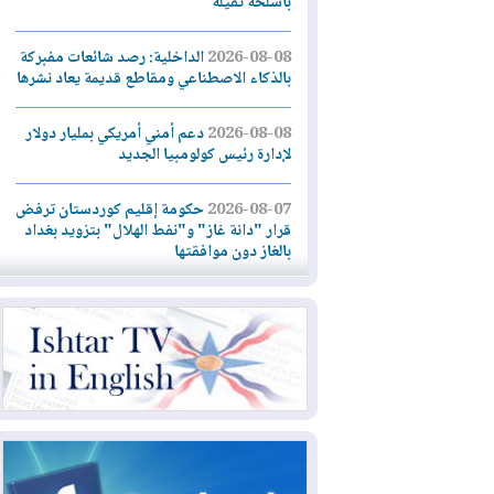
بأسلحة ثقيلة
2026-08-08
الداخلية: رصد شائعات مفبركة
بالذكاء الاصطناعي ومقاطع قديمة يعاد نشرها
2026-08-08
دعم أمني أمريكي بمليار دولار
لإدارة رئيس كولومبيا الجديد
2026-08-07
حكومة إقليم كوردستان ترفض
قرار "دانة غاز" و"نفط الهلال" بتزويد بغداد
بالغاز دون موافقتها
2026-08-07
القوات المسلحة العراقية: خطة
أمنية لإجهاض هجمة محتملة على السعودية
2026-08-07
الاستخبارات الأميركية: بوتين
قد يختبر تماسك الناتو بهجوم محدود
2026-08-06
نيجيرفان بارزاني حول اجتماع
"إدارة الدولة": أكدنا دعم تنفيذ البرنامج