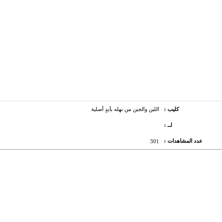
كليب :
اللبن والجبن من نهله بأيدٍ أصلية
لــ :
عدد المشاهدات :
301