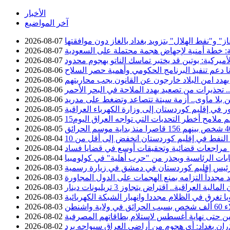
الأخبار
آخر المواضيع
 و"نفط الهلال" بتزويد بغداد بالغاز دون موافقتها
2026-08-07
ة: خطة أمنية لإجهاض هجمة محتملة على السعودية
2026-08-07
أميركية: بوتين قد يختبر تماسك الناتو بهجوم محدود
2026-08-07
نا دعم تنفيذ البرنامج الحكومي وأهمية حصر السلاح
2026-08-06
يهدد امن البلاد خارجون عن القانون يجب محاربتهم
2026-08-06
تحذيرات من تصعيد يهدد الملاحة في البحر الأحمر
2026-08-06
 بلا مأوى.. أزمة سبتة تتصاعد وتضغط على مدريد
2026-08-06
2026-08-05
سم ملامح أخطر التحديات التي تواجه العراق اليوم
2026-08-05
2026-08-05
2026-08-04
عن مراجعات قضائية وتحقيقات أوسع في قضايا فساد
2026-08-04
خابات الرئاسية ويحذر من "حرب أهلية" في كولومبيا
2026-08-04
ئيس إقليم كوردستان في دمشق في زيارة رسمية
2026-08-03
د مجدداً التزامه بمنع الهجمات على الدول المجاورة
2026-08-03
2026-08-03
با تغرق في الظلام مجددا وانهيار الشبكة الكهربائية
2026-08-03
ية واشنطن
2026-08-03
 حتى نهاية أغسطس لاستلام بطاقاتهم المصرفية
2026-08-02
ان بغداد: أي هجوم من أراضي العراق سيواجه برد
2026-08-02