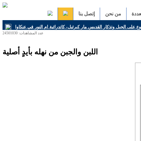
ددة
من نحن
إتصل بنا
 على الجبل وتذكار القديس مار كبرئيل- كاتدرائية ام النور في عنكاوا
عدد المشاهدات: 24501030
اللبن والجبن من نهله بأيدٍ أصلية