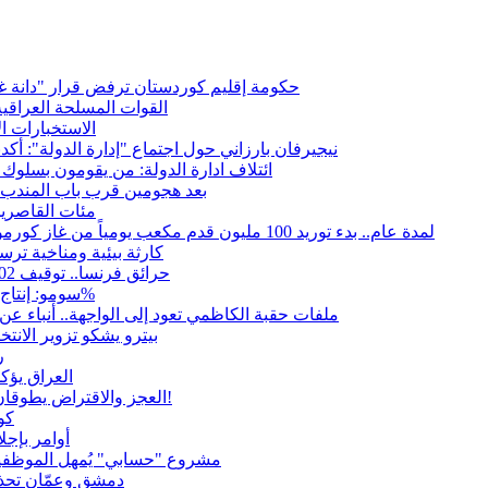
حكومة إقليم كوردستان ترفض قرار "دانة غاز"
القوات المسلحة العراقي
الاستخبارات ال
نيجيرفان بارزاني حول اجتماع "إدارة الدولة": أكد
ائتلاف ادارة الدولة: من يقومون بسلوك 
بعد هجومين قرب باب المندب.. 
مئات القاصرين
لمدة عام.. بدء توريد 100 مليون قدم مكعب يومياً من غاز كورمور في إقليم كوردستان إلى وزارة الكهرباء العراقية
15كارثة بيئية ومناخية تر
حرائق فرنسا.. توقيف 402 شخص بينهم 156 قاصرا منذ بداية موسم الحرائق
سومو: إنتاج النفط في إقليم كوردستان انخفض إلى أقل من 10%
ملفات حقبة الكاظمي تعود إلى الواجهة.. أنباء 
بيترو يشكو تزوير الانت
ر
العراق يؤك
العجز والاقتراض يطوقان المالية العراقية.. اقتراض يتجاوز 3 تريليونات دينار!
كو
أوامر بإجلاء 60 ألف شخص بسبب الحرائق في ولا
مشروع "حسابي" يُمهل الموظفين
دمشق وعمّان تحذر