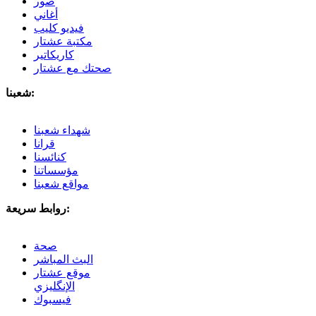
صور
أغاني
فيديو كليب
مكتبة عشتار
كاريكاتير
صحتك مع عشتار
شعبنا:
شهداء شعبنا
قرانا
كنائسنا
مؤسساتنا
مواقع شعبنا
روابط سريعة:
صحة
البث المباشر
موقع عشتار
الإنگليزي
فيسبوك