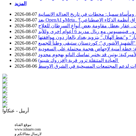
المزيد
 ومأساة سميل: محطات في تاريخ العدالة الإنسانية
2026-08-07
 حوادث اختراق أنظمة الذكاء الاصطناعي؟
2026-08-07
.. عقار يعطل مقاومة بعض أنواع السرطان للعلاج
2026-08-07
2026-08-07
 و"نفط الهلال" بتزويد بغداد بالغاز دون موافقتها
2026-08-07
 "الشهيد الآشوري": كوردستان ستبقى وطناً للجميع
2026-08-07
ة: خطة أمنية لإجهاض هجمة محتملة على السعودية
2026-08-07
أميركية: بوتين قد يختبر تماسك الناتو بهجوم محدود
2026-08-07
العيادة المتنقلة تزور قرية (افزروك شينو)
2026-08-06
درات لدعم المجتمعات المسيحية في الشرق الاوسط
2026-08-06
أربيل - عنكاوا
موقع القناة:
www.ishtartv.com
لارسال مقالاتكم و