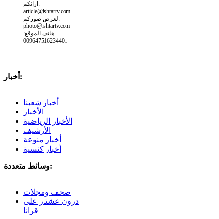
ارائكم:
article@ishtartv.com
لعرض صوركم:
photo@ishtartv.com
هاتف الموقع:
009647516234401
أخبار:
أخبار شعبنا
الأخبار
الأخبار الرياضية
الأرشيف
أخبار منوعة
أخبار كنسية
وسائط متعددة:
صحف ومجلات
درون عشتار على
قرانا