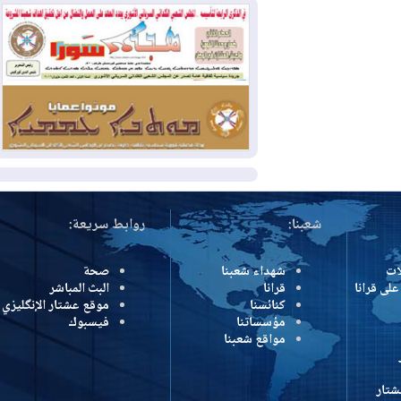
كولومبيا
2026-08-03
رئيس إقليم كوردستان في
دمشق في زيارة رسمية
2026-08-03
العراق يؤكد مجدداً التزامه
بمنع الهجمات على الدول المجاورة
المزيد
شعبنا:
روابط سريعة:
شهداء شعبنا
صحة
رانا
قرانا
البث المباشر
كنائسنا
موقع عشتار الإنگليزي
مؤسساتنا
فيسبوك
مواقع شعبنا