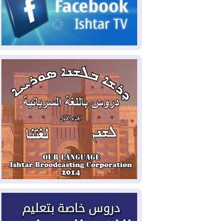
2026-08-07
الاستخبارات الأميركية: بوتين
قد يختبر تماسك الناتو بهجوم محدود
2026-08-06
نيجيرفان بارزاني حول اجتماع
"إدارة الدولة": أكدنا دعم تنفيذ البرنامج
الحكومي وأهمية حصر السلاح
2026-08-06
ائتلاف ادارة الدولة: من
يقومون بسلوك يهدد امن البلاد خارجون عن
القانون يجب محاربتهم
2026-08-06
بعد هجومين قرب باب المندب..
تحذيرات من تصعيد يهدد الملاحة في البحر
الأحمر
2026-08-06
مئات القاصرين بلا مأوى.. أزمة
سبتة تتصاعد وتضغط على مدريد
2026-08-05
لمدة عام.. بدء توريد 100