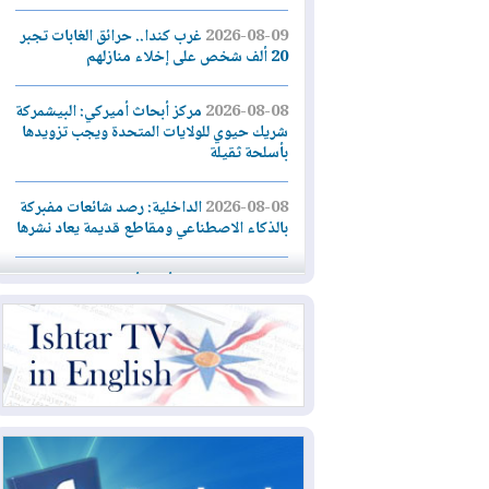
2026-08-09
غرب كندا.. حرائق الغابات تجبر
20 ألف شخص على إخلاء منازلهم
2026-08-08
مركز أبحاث أميركي: البيشمركة
شريك حيوي للولايات المتحدة ويجب تزويدها
بأسلحة ثقيلة
2026-08-08
الداخلية: رصد شائعات مفبركة
بالذكاء الاصطناعي ومقاطع قديمة يعاد نشرها
2026-08-08
دعم أمني أمريكي بمليار دولار
لإدارة رئيس كولومبيا الجديد
2026-08-07
حكومة إقليم كوردستان ترفض
قرار "دانة غاز" و"نفط الهلال" بتزويد بغداد
بالغاز دون موافقتها
2026-08-07
القوات المسلحة العراقية: خطة
أمنية لإجهاض هجمة محتملة على السعودية