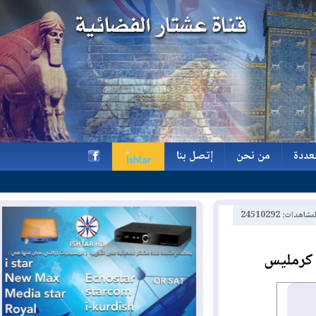
ة
من نحن
إتصل بنا
ة
من نحن
إتصل بنا
h
2451029
رمليس