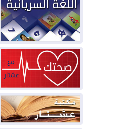
مليون قدم مكعب يومياً من غاز كورمور في
إقليم كوردستان إلى وزارة الكهرباء العراقية
2026-08-05
15كارثة بيئية ومناخية ترسم
ملامح أخطر التحديات التي تواجه العراق
اليوم
2026-08-05
حرائق فرنسا.. توقيف 402
شخص بينهم 156 قاصرا منذ بداية موسم
الحرائق
2026-08-04
سومو: إنتاج النفط في إقليم
كوردستان انخفض إلى أقل من 10%
2026-08-04
ملفات حقبة الكاظمي تعود إلى
الواجهة.. أنباء عن مراجعات قضائية
وتحقيقات أوسع في قضايا فساد
2026-08-04
بيترو يشكو تزوير الانتخابات
الرئاسية ويحذر من "حرب أهلية" في