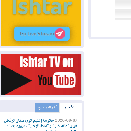
الأخبار
آخر المواضيع
2026-08-07
حكومة إقليم كوردستان ترفض
قرار "دانة غاز" و"نفط الهلال" بتزويد بغداد