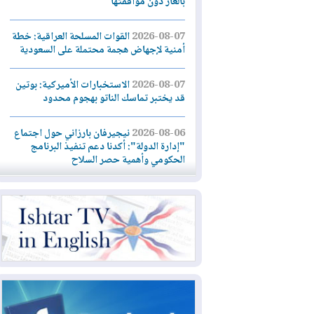
بالغاز دون موافقتها
2026-08-07
القوات المسلحة العراقية: خطة
أمنية لإجهاض هجمة محتملة على السعودية
2026-08-07
الاستخبارات الأميركية: بوتين
قد يختبر تماسك الناتو بهجوم محدود
2026-08-06
نيجيرفان بارزاني حول اجتماع
"إدارة الدولة": أكدنا دعم تنفيذ البرنامج
الحكومي وأهمية حصر السلاح
2026-08-06
ائتلاف ادارة الدولة: من
يقومون بسلوك يهدد امن البلاد خارجون عن
القانون يجب محاربتهم
2026-08-06
بعد هجومين قرب باب المندب..
تحذيرات من تصعيد يهدد الملاحة في البحر
الأحمر