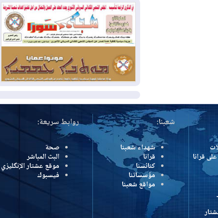
بسبب الحرائق في ولاية واشنطن
2026-08-02
مشروع "حسابي" يُمهل
الموظفين حتى نهاية أغسطس لاستلام
بطاقاتهم المصرفية
2026-08-02
دمشق وعمّان تحذران بغداد:
أي هجوم من أراضي العراق سيواجه برد
المزيد
شعبنا:
روابط سريعة:
شهداء شعبنا
صحة
رانا
قرانا
البث المباشر
كنائسنا
موقع عشتار الإنگليزي
مؤسساتنا
فيسبوك
مواقع شعبنا