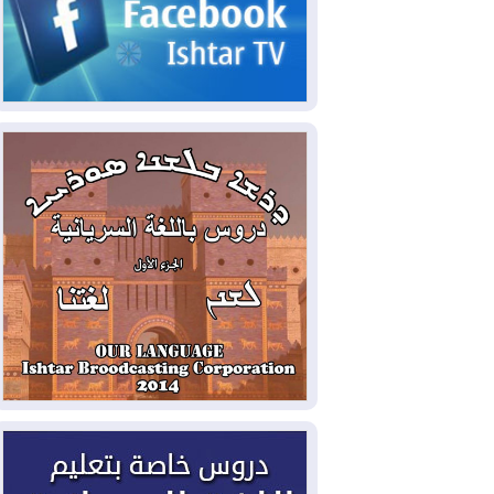
2026-08-06
مئات القاصرين بلا مأوى.. أزمة
سبتة تتصاعد وتضغط على مدريد
2026-08-05
لمدة عام.. بدء توريد 100
مليون قدم مكعب يومياً من غاز كورمور في
إقليم كوردستان إلى وزارة الكهرباء العراقية
2026-08-05
15كارثة بيئية ومناخية ترسم
ملامح أخطر التحديات التي تواجه العراق
اليوم
2026-08-05
حرائق فرنسا.. توقيف 402
شخص بينهم 156 قاصرا منذ بداية موسم
الحرائق
2026-08-04
سومو: إنتاج النفط في إقليم
كوردستان انخفض إلى أقل من 10%
2026-08-04
ملفات حقبة الكاظمي تعود إلى
الواجهة.. أنباء عن مراجعات قضائية
وتحقيقات أوسع في قضايا فساد