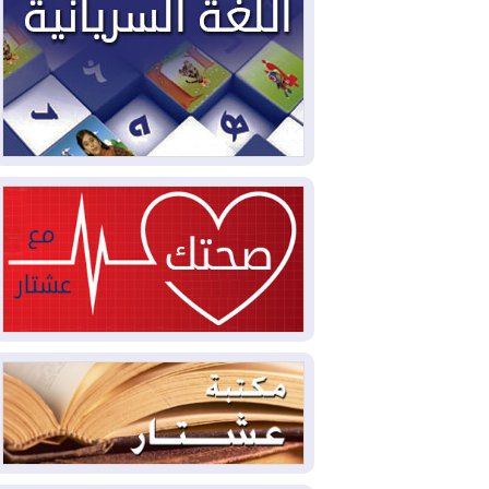
2026-08-04
بيترو يشكو تزوير الانتخابات
الرئاسية ويحذر من "حرب أهلية" في
كولومبيا
2026-08-03
رئيس إقليم كوردستان في
دمشق في زيارة رسمية
2026-08-03
العراق يؤكد مجدداً التزامه
بمنع الهجمات على الدول المجاورة
2026-08-03
العجز والاقتراض يطوقان
المالية العراقية.. اقتراض يتجاوز 3 تريليونات
دينار!
2026-08-03
كوبا تغرق في الظلام مجددا
وانهيار الشبكة الكهربائية
2026-08-03
أوامر بإجلاء 60 ألف شخص