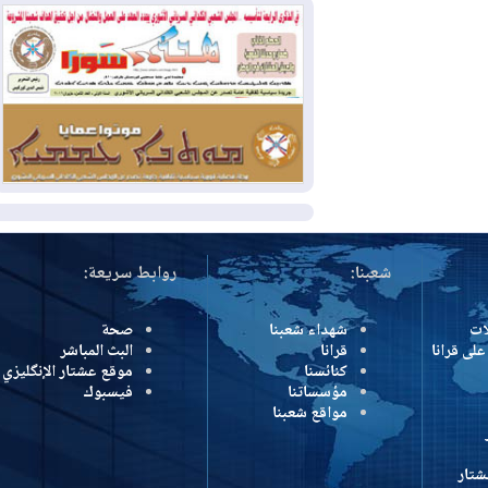
بسبب الحرائق في ولاية واشنطن
2026-08-02
مشروع "حسابي" يُمهل
الموظفين حتى نهاية أغسطس لاستلام
بطاقاتهم المصرفية
2026-08-02
دمشق وعمّان تحذران بغداد:
أي هجوم من أراضي العراق سيواجه برد
المزيد
شعبنا:
روابط سريعة:
شهداء شعبنا
صحة
رانا
قرانا
البث المباشر
كنائسنا
موقع عشتار الإنگليزي
مؤسساتنا
فيسبوك
مواقع شعبنا