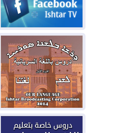
2026-08-06
مئات القاصرين بلا مأوى.. أزمة
سبتة تتصاعد وتضغط على مدريد
2026-08-05
لمدة عام.. بدء توريد 100
مليون قدم مكعب يومياً من غاز كورمور في
إقليم كوردستان إلى وزارة الكهرباء العراقية
2026-08-05
15كارثة بيئية ومناخية ترسم
ملامح أخطر التحديات التي تواجه العراق
اليوم
2026-08-05
حرائق فرنسا.. توقيف 402
شخص بينهم 156 قاصرا منذ بداية موسم
الحرائق
2026-08-04
سومو: إنتاج النفط في إقليم
كوردستان انخفض إلى أقل من 10%
2026-08-04
ملفات حقبة الكاظمي تعود إلى
الواجهة.. أنباء عن مراجعات قضائية
وتحقيقات أوسع في قضايا فساد