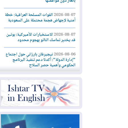
بالغاز دون موافقتها
2026-08-07
القوات المسلحة العراقية: خطة
أمنية لإجهاض هجمة محتملة على السعودية
2026-08-07
الاستخبارات الأميركية: بوتين
قد يختبر تماسك الناتو بهجوم محدود
2026-08-06
نيجيرفان بارزاني حول اجتماع
"إدارة الدولة": أكدنا دعم تنفيذ البرنامج
الحكومي وأهمية حصر السلاح
2026-08-06
ائتلاف ادارة الدولة: من
يقومون بسلوك يهدد امن البلاد خارجون عن
القانون يجب محاربتهم
2026-08-06
بعد هجومين قرب باب المندب..
تحذيرات من تصعيد يهدد الملاحة في البحر
الأحمر