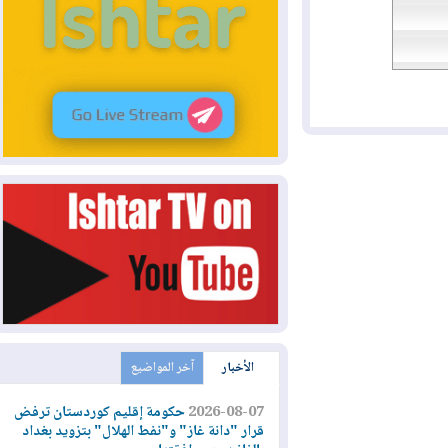
الأخبار
آخر المواضيع
2026-08-07
حكومة إقليم كوردستان ترفض
قرار "دانة غاز" و"نفط الهلال" بتزويد بغداد