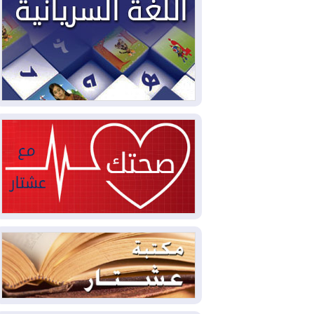
2026-08-04
بيترو يشكو تزوير الانتخابات
الرئاسية ويحذر من "حرب أهلية" في
كولومبيا
2026-08-03
رئيس إقليم كوردستان في
دمشق في زيارة رسمية
2026-08-03
العراق يؤكد مجدداً التزامه
بمنع الهجمات على الدول المجاورة
2026-08-03
العجز والاقتراض يطوقان
المالية العراقية.. اقتراض يتجاوز 3 تريليونات
دينار!
2026-08-03
كوبا تغرق في الظلام مجددا
وانهيار الشبكة الكهربائية
2026-08-03
أوامر بإجلاء 60 ألف شخص