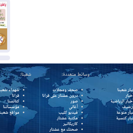
كو
03
دم
03
بم
ال
وسائط متعددة:
شعبنا:
بار شعبنا
صحف ومجلات
شهداء شعبن
خبار
درون عشتار على قرانا
قرانا
خبار الرياضية
صور
كنائسنا
أرشيف
أغاني
مؤسساتنا
بار منوعة
فيديو كليب
مواقع شعبنا
بار كنسية
مكتبة عشتار
كاريكاتير
صحتك مع عشتار