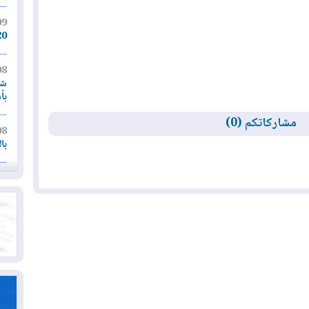
09
20 ألف شخص على إخل
08
شر
بأ
مشاركاتكم (0)
08
با
08
لإ
07
قر
با
07
أم