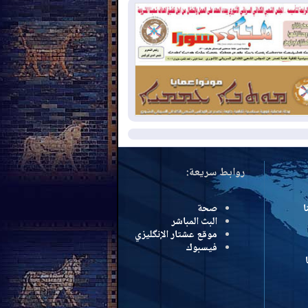
لومبيا
2026-08-
رئيس إقليم كوردستان في
شق في زيارة رسمية
2026-08-
العراق يؤكد مجدداً التزامه
نع الهجمات على الدول المجاورة
مزيد
روابط سريعة:
ا
صحة
البث المباشر
موقع عشتار الإنگليزي
فيسبوك