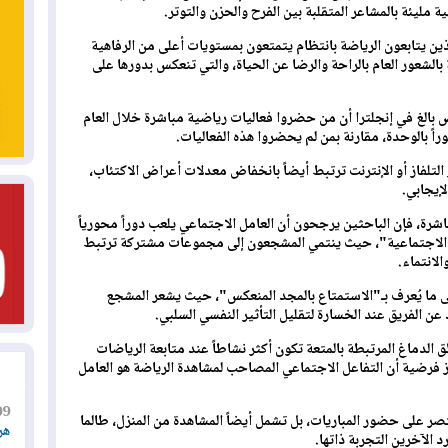
 مليئة بالمشاعر المتقلبة بين الفرح والحزن والتوتر.
 يتابعون الرياضة بانتظام يتمتعون بمستويات أعلى من الرفاهية
بالشعور العام بالراحة والرضا عن الحياة، والتي تنعكس بدورها على
ملت أكثر من 7 آلاف شخص بالغ في إنجلترا أن من حضروا فعاليات رياضية مباشرة خلال العام
اً بالوحدة، مقارنة بمن لم يحضروا هذه الفعاليات.
 التلفاز أو الإنترنت ترتبط أيضاً بانخفاض معدلات أعراض الاكتئاب،
لإيجابي.
اشرة، فإن الباحثين يرجحون أن العامل الاجتماعي يلعب دوراً محورياً
ية الاجتماعية"، حيث ينتمي المشجعون إلى مجموعات مشتركة ترتبط
لانتماء.
ى ما يُعرف بـ"الاستمتاع بالمجد المنعكس"، حيث يشعر المشجع
د عن الفريق عند الخسارة لتقليل التأثير النفسي السلبي.
لدماغ المرتبطة بالمتعة تكون أكثر نشاطاً عند متابعة الرياضات
زز فرضية أن التفاعل الاجتماعي المصاحب لمشاهدة الرياضة هو العامل
09
قتصر على حضور المباريات، بل تشمل أيضاً المشاهدة من المنزل، طالما
هر
الآخرين التجربة ذاتها.