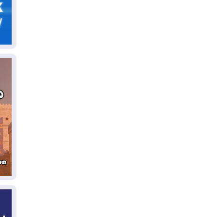
07
قد
06
"إ
ال
06
يق
ال
06
تح
ال
06
سب
05