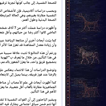
للصحة النفسية، إلى جانب كونها تجربة ترفيهية
وبحسب دراسات أكاديمية، فإن الأشخاص الذين
النفسية مقارنة بغيرهم، وهي الحالة المرتبطة 
الصحة البدنية وطول العمر.
وأظهرت دراسة ش
الماضي كانوا أكثر رضا عن حياتهم، وأقل شعور
كما بيّنت أبحاث أخرى أن متابعة الرياضة عبر
وأن زيادة معدل المشاهدة قد تعزز هذا الأثر ا
ورغم أن هذه النتائج لا تثبت علاقة سببية مب
في هذا التأثير، من خلال ما يُعرف ب"الهو
بتشجيع فريق واحد، ما يعزز الشعور بالدعم وا
وتوضح الدراسات أن هذا الانتماء ينعكس عل
بالرضا عند فوز فريقه، بينما يميل إلى الابتعا
كما أظهرت أبحاث في علم الأعصاب أن مناطق ا
الجماهيرية مقارنة بألعاب أقل شعبية، ما يع
الأهم في هذا التأثير.
ويشير الباحثون إلى أن الفوائد النفسية لا ت
أنها تتم ضمن سياق اجتماعي يشارك فيه الفرد 