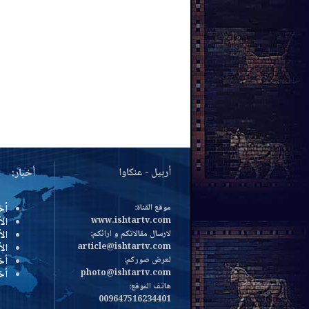
أربيل - عنكاوا
أخبار:
موقع القناة:
أخ
www.ishtartv.com
الأ
لارسال مقالاتكم و ارائكم:
الأ
article@ishtartv.com
ال
لعرض صوركم:
أخ
photo@ishtartv.com
أخ
هاتف الموقع:
009647516234401