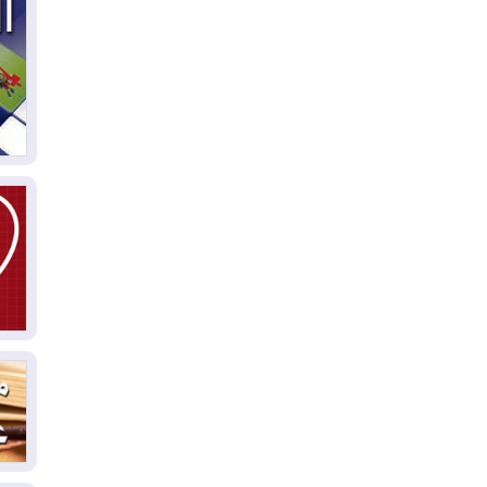
مل
إق
05
مل
ال
05
ال
04
كو
04
ال
وت
04
ال