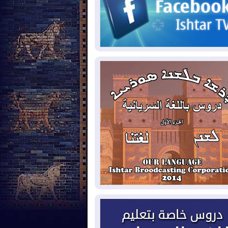
2026-08-
الاستخبارات الأميركية: بوتين
 يختبر تماسك الناتو بهجوم محدود
2026-08-
نيجيرفان بارزاني حول اجتماع
دارة الدولة": أكدنا دعم تنفيذ البرنامج
حكومي وأهمية حصر السلاح
2026-08-
ائتلاف ادارة الدولة: من
ومون بسلوك يهدد امن البلاد خارجون عن
قانون يجب محاربتهم
2026-08-
بعد هجومين قرب باب المندب..
ذيرات من تصعيد يهدد الملاحة في البحر
أحمر
2026-08-
مئات القاصرين بلا مأوى.. أزمة
تة تتصاعد وتضغط على مدريد
2026-08-
لمدة عام.. بدء توريد 100