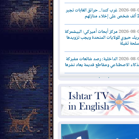
2026-08-
غرب كندا.. حرائق الغابات تجبر
اء منازلهم
2026-08-
مركز أبحاث أميركي: البيشمركة
يك حيوي للولايات المتحدة ويجب تزويدها
سلحة ثقيلة
2026-08-
الداخلية: رصد شائعات مفبركة
لذكاء الاصطناعي ومقاطع قديمة يعاد نشرها
2026-08-
دعم أمني أمريكي بمليار دولار
دارة رئيس كولومبيا الجديد
2026-08-
حكومة إقليم كوردستان ترفض
ار "دانة غاز" و"نفط الهلال" بتزويد بغداد
لغاز دون موافقتها
2026-08-
القوات المسلحة العراقية: خطة
نية لإجهاض هجمة محتملة على السعودية