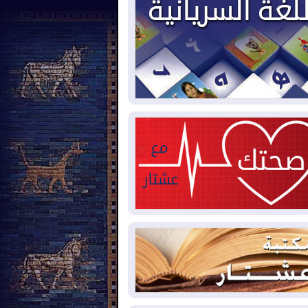
يون قدم مكعب يومياً من غاز كورمور في
ليم كوردستان إلى وزارة الكهرباء العراقية
2026-08-
15كارثة بيئية ومناخية ترسم
امح أخطر التحديات التي تواجه العراق
يوم
2026-08-
حرائق فرنسا.. توقيف 402
شخص بينهم 156 قاصرا منذ بداية موسم
حرائق
2026-08-
سومو: إنتاج النفط في إقليم
ردستان انخفض إلى أقل من 10%
2026-08-
ملفات حقبة الكاظمي تعود إلى
واجهة.. أنباء عن مراجعات قضائية
حقيقات أوسع في قضايا فساد
2026-08-
بيترو يشكو تزوير الانتخابات
رئاسية ويحذر من "حرب أهلية" في