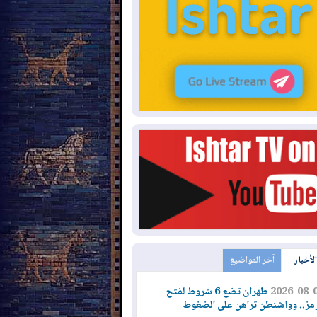
الأخبار
آخر المواضيع
2026-08-
طهران تضع 6 شروط لفتح
مز.. وواشنطن تراهن على الضغوط