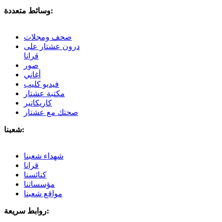
وسائط متعددة:
صحف ومجلات
درون عشتار على
قرانا
صور
أغاني
فيديو كليب
مكتبة عشتار
كاريكاتير
صحتك مع عشتار
شعبنا:
شهداء شعبنا
قرانا
كنائسنا
مؤسساتنا
مواقع شعبنا
روابط سريعة: