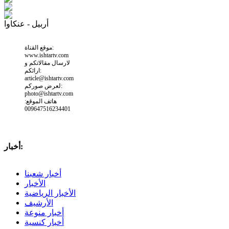
أربيل - عنكاوا
موقع القناة:
www.ishtartv.com
لارسال مقالاتكم و
ارائكم:
article@ishtartv.com
لعرض صوركم:
photo@ishtartv.com
هاتف الموقع:
009647516234401
أخبار:
أخبار شعبنا
الأخبار
الأخبار الرياضية
الأرشيف
أخبار منوعة
أخبار كنسية