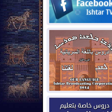
2026-08-
مئات القاصرين بلا مأوى.. أزمة
تة تتصاعد وتضغط على مدريد
2026-08-
لمدة عام.. بدء توريد 100
يون قدم مكعب يومياً من غاز كورمور في
ليم كوردستان إلى وزارة الكهرباء العراقية
2026-08-
15كارثة بيئية ومناخية ترسم
امح أخطر التحديات التي تواجه العراق
يوم
2026-08-
حرائق فرنسا.. توقيف 402
شخص بينهم 156 قاصرا منذ بداية موسم
حرائق
2026-08-
سومو: إنتاج النفط في إقليم
ردستان انخفض إلى أقل من 10%
2026-08-
ملفات حقبة الكاظمي تعود إلى
واجهة.. أنباء عن مراجعات قضائية
حقيقات أوسع في قضايا فساد