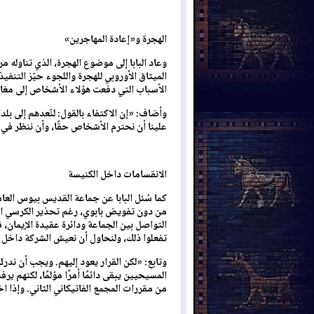
الهجرة و«إعادة المهاجرين
»
وعاد البابا إلى موضوع الهجرة، الذي تناوله مر
الميثاق الأوروبي للهجرة واللجوء حيّز التنفيذ
الأسباب التي دفعت هؤلاء الأشخاص إلى مغادر
وأضاف: «إن الاكتفاء بالقول: لنُعدهم إلى بلد
علينا أن نحترم الأشخاص حقًا، وأن ننظر في
الانقسامات داخل الكنيسة
كما سُئل البابا عن جماعة القديس بيوس العا
من دون تفويض بابوي، رغم تحذير الكرسي ال
التواصل بين الجماعة ودائرة عقيدة الإيمان، قا
تفعلوا ذلك، ولنحاول أن نعيش الشركة داخل 
وتابع: «لكن القرار يعود إليهم. ويجب أن ندرك 
المسيحيين يبقى دائمًا أمرًا مؤلمًا، لكنهم 
من مقررات المجمع الفاتيكاني الثاني. وإذا اخ