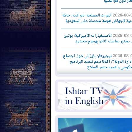
لغاز دون موافقتها
2026-08-
القوات المسلحة العراقية: خطة
نية لإجهاض هجمة محتملة على السعودية
2026-08-
الاستخبارات الأميركية: بوتين
 يختبر تماسك الناتو بهجوم محدود
2026-08-
نيجيرفان بارزاني حول اجتماع
دارة الدولة": أكدنا دعم تنفيذ البرنامج
حكومي وأهمية حصر السلاح
2026-08-
ائتلاف ادارة الدولة: من
ومون بسلوك يهدد امن البلاد خارجون عن
قانون يجب محاربتهم
2026-08-
بعد هجومين قرب باب المندب..
ذيرات من تصعيد يهدد الملاحة في البحر
أحمر