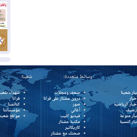
بس
02
ال
بط
02
أي
ال
وسائط متعددة:
شعبنا:
بار شعبنا
صحف ومجلات
شهداء شعبن
خبار
درون عشتار على قرانا
قرانا
خبار الرياضية
صور
كنائسنا
أرشيف
أغاني
مؤسساتنا
بار منوعة
فيديو كليب
مواقع شعبنا
بار كنسية
مكتبة عشتار
كاريكاتير
صحتك مع عشتار