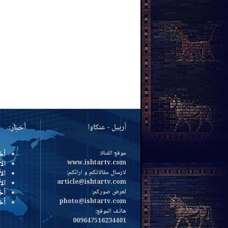
أربيل - عنكاوا
أخبار:
موقع القناة:
أخ
www.ishtartv.com
الأ
لارسال مقالاتكم و ارائكم:
الأ
article@ishtartv.com
ال
لعرض صوركم:
أخ
photo@ishtartv.com
أخ
هاتف الموقع:
009647516234401