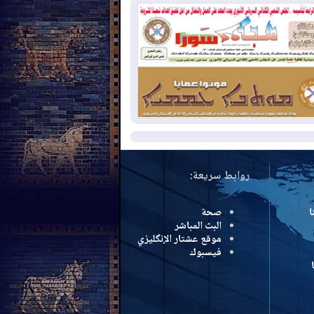
بب الحرائق في ولاية واشنطن
2026-08-
مشروع "حسابي" يُمهل
موظفين حتى نهاية أغسطس لاستلام
اقاتهم المصرفية
2026-08-
دمشق وعمّان تحذران بغداد:
 هجوم من أراضي العراق سيواجه برد
مزيد
روابط سريعة:
ا
صحة
البث المباشر
موقع عشتار الإنگليزي
فيسبوك