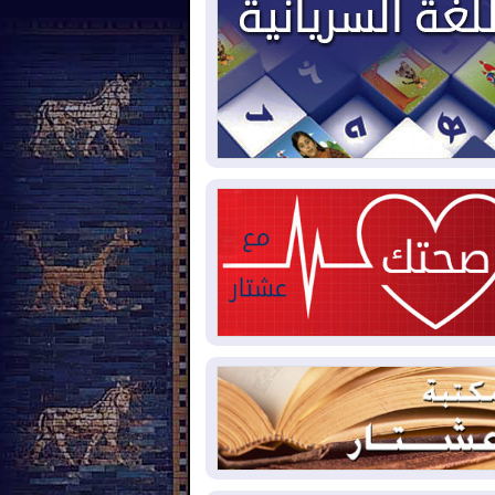
2026-08-
بيترو يشكو تزوير الانتخابات
رئاسية ويحذر من "حرب أهلية" في
لومبيا
2026-08-
رئيس إقليم كوردستان في
شق في زيارة رسمية
2026-08-
العراق يؤكد مجدداً التزامه
نع الهجمات على الدول المجاورة
2026-08-
العجز والاقتراض يطوقان
المالية العراقية.. اقتراض يتجاوز 3 تريليونات
نار!
2026-08-
كوبا تغرق في الظلام مجددا
نهيار الشبكة الكهربائية
2026-08-
أوامر بإجلاء 60 ألف شخص