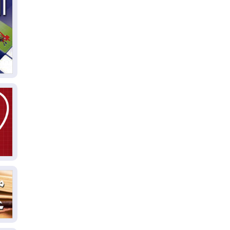
04
ال
كو
03
دم
03
بم
03
دي
03
وا
03