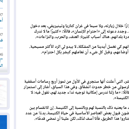
با
07
أم
ارًا خلال زيارته، ولا سيما في غران كناريا وتينيريفي، بعد دخول
. وجدد دعوته إلى «احترام الإنسان»، قائلًا: «كثيرًا ما لا ندرك
07
ة بلدانهم. هناك أسباب كثيرة: العنف، والحرب، والنزاعات».
قد
انهم كي نغسل أيدينا من المشكلة، لا يبدو لي الرد الأكثر مسيحية.
 أوضاعهم، وقبل كل شيء أن نعاملهم كبشر بكل احترام».
06
"إ
ال
06
شر، التي أعلنت أنها ستجري في الأول من تموز أربع رسامات أسقفية
يق
رسولي من خطر حدوث انشقاق. وفي هذا السياق، أشار إلى استمرار
ال
ئلًا: «ما زلنا ندرس إمكانية توجيه نداء جديد لهم، نقول فيه: لا
الكنيسة».
06
ما يعنيه ذلك بالنسبة لهم وبالنسبة إلى الكنيسة. إن الانقسام بين
تح
يرفضون قبول بعض العناصر الأساسية في حياة الكنيسة، بدءًا من عدد
ال
تاروا هذا الطريق، فأنا آسف لذلك، لكن علينا أن نمضي قدمًا».