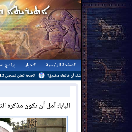
الصفحة الرئيسية
الأخبار
برامج عش
زة
كيف تكتشف أن هاتفك مخترق؟
الصحة تعلن تسجيل 313 إصابة بالحمى النزفية و(24) وفاة منذ بداية العام
الصفحة الرئيسية
الأخبار
برامج عش
البابا: آمل أن تكون مذكرة الت