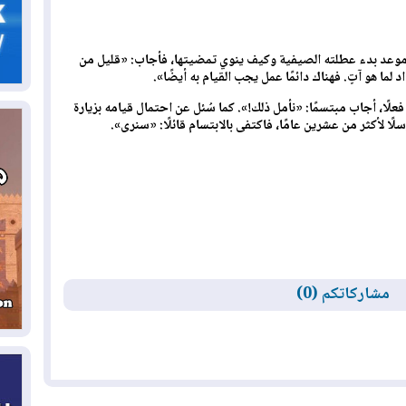
06
سب
 موعد بدء عطلته الصيفية وكيف ينوي تمضيتها، فأجاب: «قليل من
05
 لما هو آتٍ. فهناك دائمًا عمل يجب القيام به أيضًا».
مل
إق
علًا، أجاب مبتسمًا: «نأمل ذلك!». كما سُئل عن احتمال قيامه بزيارة
لًا لأكثر من عشرين عامًا، فاكتفى بالابتسام قائلًا: «سنرى».
05
مل
ال
05
ال
مشاركاتكم (0)
04
كو
04
ال
وت