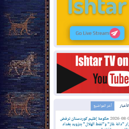
الأخبار
آخر المواضيع
2026-08-
حكومة إقليم كوردستان ترفض
ار "دانة غاز" و"نفط الهلال" بتزويد بغداد