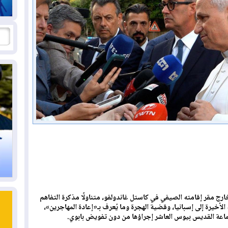
خارج مقر إقامته الصيفي في كاستل غاندولفو، متناولًا مذكرة التفاهم
 الأخيرة إلى إسبانيا، وقضية الهجرة وما يُعرف بـ«إعادة المهاجرين»،
ماعة القديس بيوس العاشر إجراؤها من دون تفويض بابوي.