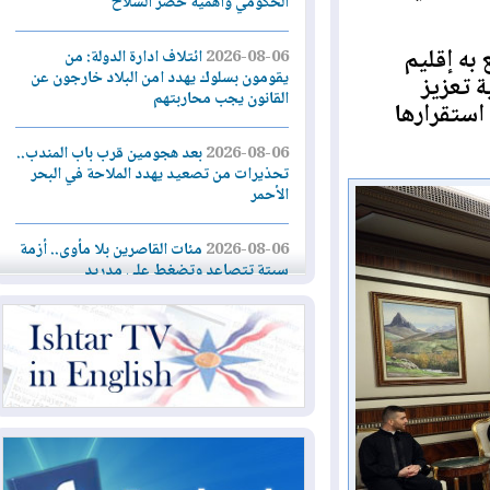
الحكومي وأهمية حصر السلاح
 إقليم
2026-08-06
ائتلاف ادارة الدولة: من
يقومون بسلوك يهدد امن البلاد خارجون عن
عزيز
القانون يجب محاربتهم
قرارها
2026-08-06
بعد هجومين قرب باب المندب..
تحذيرات من تصعيد يهدد الملاحة في البحر
الأحمر
2026-08-06
مئات القاصرين بلا مأوى.. أزمة
سبتة تتصاعد وتضغط على مدريد
2026-08-05
لمدة عام.. بدء توريد 100
مليون قدم مكعب يومياً من غاز كورمور في
إقليم كوردستان إلى وزارة الكهرباء العراقية
2026-08-05
15كارثة بيئية ومناخية ترسم
ملامح أخطر التحديات التي تواجه العراق
اليوم