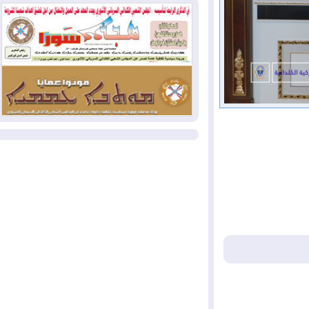
وإسرائيل تعلقان شن ضربات على إيران
2026-08-01
تقرير: الولايات المتحدة تسحب
منظومة باتريوت الدفاعية من أربيل
2026-08-01
النفط: اتفاقية ثلاثية لاستئناف
التصدير عبر جيهان بطاقة 750 ألف برميل
يومياً
المزيد