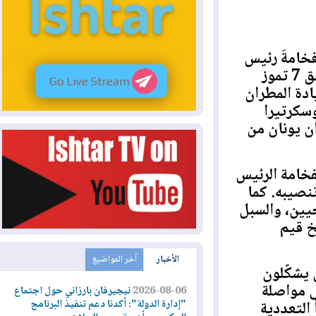
امةَ رئيس
إقليم كوردستان السيد نيجيرفان بارزاني، يوم الثلاثاء الموافق 7 تموز
ة المطران
كرتيرا
يونان من
مة الرئيس
يبه. كما
ن، والسبل
قيم
الأخبار
آخر المواضيع
كّلون
واصلة
2026-08-06
نيجيرفان بارزاني حول اجتماع
"إدارة الدولة": أكدنا دعم تنفيذ البرنامج
عددية