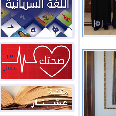
2026-08-03
العجز والاقتراض يطوقان
المالية العراقية.. اقتراض يتجاوز 3 تريليونات
دينار!
2026-08-03
كوبا تغرق في الظلام مجددا
وانهيار الشبكة الكهربائية
2026-08-03
أوامر بإجلاء 60 ألف شخص
بسبب الحرائق في ولاية واشنطن
2026-08-02
مشروع "حسابي" يُمهل
الموظفين حتى نهاية أغسطس لاستلام
بطاقاتهم المصرفية
2026-08-02
دمشق وعمّان تحذران بغداد:
أي هجوم من أراضي العراق سيواجه برد
2026-08-02
ترامب: الولايات المتحدة