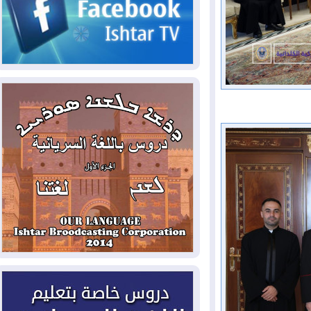
2026-08-05
حرائق فرنسا.. توقيف 402
شخص بينهم 156 قاصرا منذ بداية موسم
الحرائق
2026-08-04
سومو: إنتاج النفط في إقليم
كوردستان انخفض إلى أقل من 10%
2026-08-04
ملفات حقبة الكاظمي تعود إلى
الواجهة.. أنباء عن مراجعات قضائية
وتحقيقات أوسع في قضايا فساد
2026-08-04
بيترو يشكو تزوير الانتخابات
الرئاسية ويحذر من "حرب أهلية" في
كولومبيا
2026-08-03
رئيس إقليم كوردستان في
دمشق في زيارة رسمية
2026-08-03
العراق يؤكد مجدداً التزامه
بمنع الهجمات على الدول المجاورة