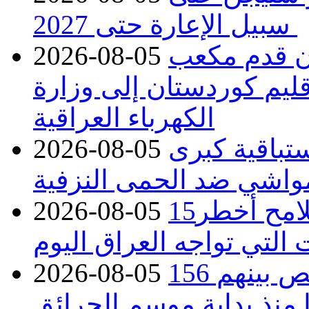
سبيل الإعارة حتى 2027
دء توريد 100 مليون قدم مكعب
2026-08-05
قليم كوردستان إلى وزارة
الكهرباء العراقية
تباقية كبرى
2026-08-05
واشي ضد الحمى النزفية
15كارثة بيئية ومناخية ترسم ملامح أخطر
2026-08-05
 التي تواجه العراق اليوم
حرائق فرنسا.. توقيف 402 شخص بينهم 156
2026-08-05
منذ بداية موسم الحرائق