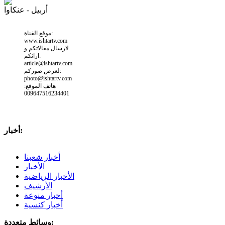
أربيل - عنكاوا
موقع القناة:
www.ishtartv.com
لارسال مقالاتكم و
ارائكم:
article@ishtartv.com
لعرض صوركم:
photo@ishtartv.com
هاتف الموقع:
009647516234401
أخبار:
أخبار شعبنا
الأخبار
الأخبار الرياضية
الأرشيف
أخبار منوعة
أخبار كنسية
وسائط متعددة: