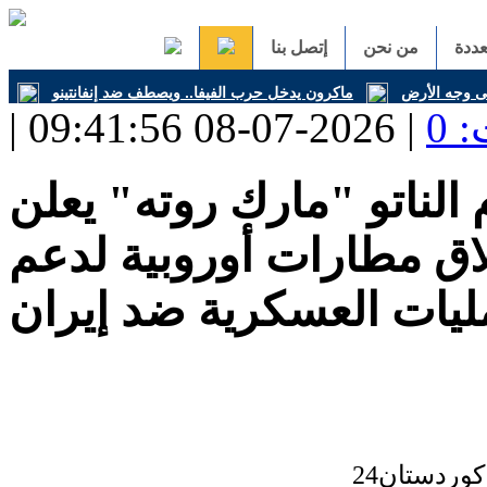
ددة
من نحن
إتصل بنا
على وجه الأرض
ماكرون يدخل حرب الفيفا.. ويصطف ضد إنفانتينو
 0
 الناتو "مارك روته" يعلن
 وإغلاق مطارات أوروبية لدعم
ليات العسكرية ضد إيران