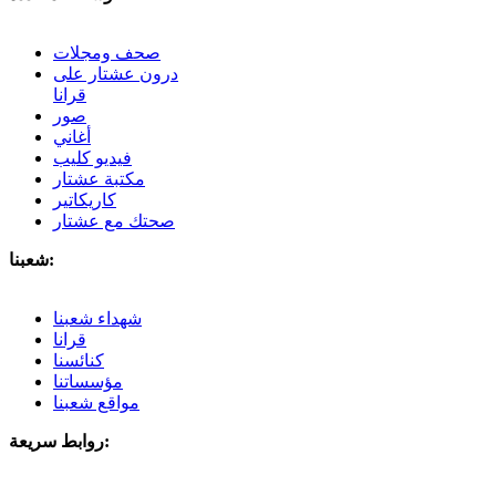
صحف ومجلات
درون عشتار على
قرانا
صور
أغاني
فيديو كليب
مكتبة عشتار
كاريكاتير
صحتك مع عشتار
شعبنا:
شهداء شعبنا
قرانا
كنائسنا
مؤسساتنا
مواقع شعبنا
روابط سريعة: