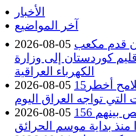
الأخبار
آخر المواضيع
دء توريد 100 مليون قدم مكعب
2026-08-05
قليم كوردستان إلى وزارة
الكهرباء العراقية
15كارثة بيئية ومناخية ترسم ملامح أخطر
2026-08-05
 التي تواجه العراق اليوم
حرائق فرنسا.. توقيف 402 شخص بينهم 156
2026-08-05
منذ بداية موسم الحرائق