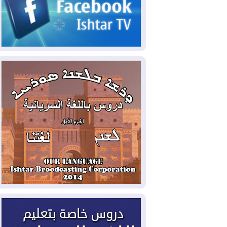
2026-08-05
حرائق فرنسا.. توقيف 402
شخص بينهم 156 قاصرا منذ بداية موسم
الحرائق
2026-08-04
سومو: إنتاج النفط في إقليم
كوردستان انخفض إلى أقل من 10%
2026-08-04
ملفات حقبة الكاظمي تعود إلى
الواجهة.. أنباء عن مراجعات قضائية
وتحقيقات أوسع في قضايا فساد
2026-08-04
بيترو يشكو تزوير الانتخابات
الرئاسية ويحذر من "حرب أهلية" في
كولومبيا
2026-08-03
رئيس إقليم كوردستان في
دمشق في زيارة رسمية
2026-08-03
العراق يؤكد مجدداً التزامه
بمنع الهجمات على الدول المجاورة