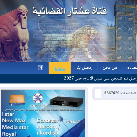
ة
من نحن
إتصل بنا
جن على سبيل الإعارة حتى 2027
ة
من نحن
إتصل بنا
h
: 5867629