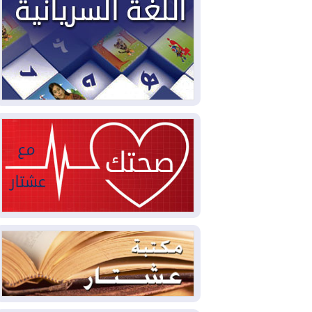
2026-08-03
العجز والاقتراض يطوقان
المالية العراقية.. اقتراض يتجاوز 3 تريليونات
دينار!
2026-08-03
كوبا تغرق في الظلام مجددا
وانهيار الشبكة الكهربائية
2026-08-03
أوامر بإجلاء 60 ألف شخص
بسبب الحرائق في ولاية واشنطن
2026-08-02
مشروع "حسابي" يُمهل
الموظفين حتى نهاية أغسطس لاستلام
بطاقاتهم المصرفية
2026-08-02
دمشق وعمّان تحذران بغداد:
أي هجوم من أراضي العراق سيواجه برد
2026-08-02
ترامب: الولايات المتحدة