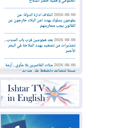
الحكومي وأهمية حصر السلاح
2026-08-06
ائتلاف ادارة الدولة: من
يقومون بسلوك يهدد امن البلاد خارجون عن
القانون يجب محاربتهم
2026-08-06
بعد هجومين قرب باب المندب..
تحذيرات من تصعيد يهدد الملاحة في البحر
الأحمر
2026-08-06
مئات القاصرين بلا مأوى.. أزمة
سبتة تتصاعد وتضغط على مدريد
2026-08-05
لمدة عام.. بدء توريد 100
مليون قدم مكعب يومياً من غاز كورمور في
إقليم كوردستان إلى وزارة الكهرباء العراقية
2026-08-05
15كارثة بيئية ومناخية ترسم
ملامح أخطر التحديات التي تواجه العراق
اليوم