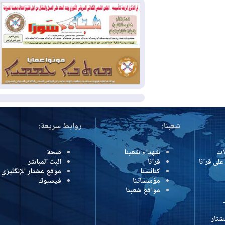
وإسرائيل تعلقان شن ضربات على إيران
2026-08-01
تقرير: الولايات المتحدة تسحب
منظومة باتريوت الدفاعية من أربيل
2026-08-01
النفط: اتفاقية ثلاثية لاستئناف
التصدير عبر جيهان بطاقة 750 ألف برميل
يومياً
المزيد
شعبنا:
روابط سريعة:
شهداء شعبنا
صحة
رانا
قرانا
البث المباشر
كنائسنا
موقع عشتار الإنگليزي
مؤسساتنا
فيسبوك
مواقع شعبنا