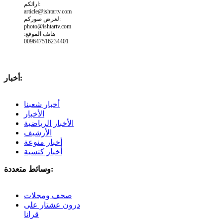
ارائكم:
article@ishtartv.com
لعرض صوركم:
photo@ishtartv.com
هاتف الموقع:
009647516234401
أخبار:
أخبار شعبنا
الأخبار
الأخبار الرياضية
الأرشيف
أخبار منوعة
أخبار كنسية
وسائط متعددة:
صحف ومجلات
درون عشتار على
قرانا