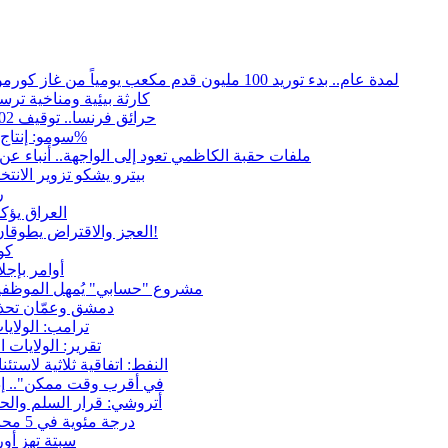
لمدة عام.. بدء توريد 100 مليون قدم مكعب يومياً من غاز كورمور في إقليم كوردستان إلى وزارة الكهرباء العراقية
15كارثة بيئية ومناخية تر
حرائق فرنسا.. توقيف 402 شخص بينهم 156 قاصرا منذ بداية موسم الحرائق
سومو: إنتاج النفط في إقليم كوردستان انخفض إلى أقل من 10%
ملفات حقبة الكاظمي تعود إلى الواجهة.. أنباء 
بيترو يشكو تزوير الانت
ر
العراق يؤك
العجز والاقتراض يطوقان المالية العراقية.. اقتراض يتجاوز 3 تريليونات دينار!
كو
أوامر بإجلاء 60 ألف شخص بسبب الحرائق في ولا
مشروع "حسابي" يُمهل الموظفين
دمشق وعمّان تحذر
ترامب: الولاي
تقرير: الولايات
النفط: اتفاقية ثلاثية لاستئناف التصد
"في أقرب وقت ممكن".. إ
أتروشي: قرار السلم وال
50 درجة مئوية في 5 محافظات.. العراق على موعد مع موجة حر السبت
سبتة تهز أور