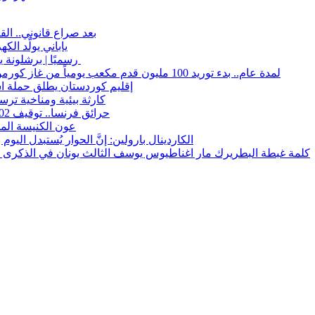
بعد صراع قانوني.. ال
ياباني يولّد ال
رسميًا | برشلونة يعلن رحيل تير شتيجن على سبيل الإعارة حتى 2027
لمدة عام.. بدء توريد 100 مليون قدم مكعب يومياً من غاز كورمور في إقليم كوردستان إلى وزارة الكهرباء العراقية
إقليم كوردستان يطلق حملة ا
15كارثة بيئية ومناخية تر
حرائق فرنسا.. توقيف 402 شخص بينهم 156 قاصرا منذ بداية موسم الحرائق
عون الكنيسة المت
الكاردينال بارولين: إنَّ الحوار يُستبدل اليو
كلمة غبطة البطريرك مار اغناطيوس يوسف الثالث يونان في الذكرى السنوية 