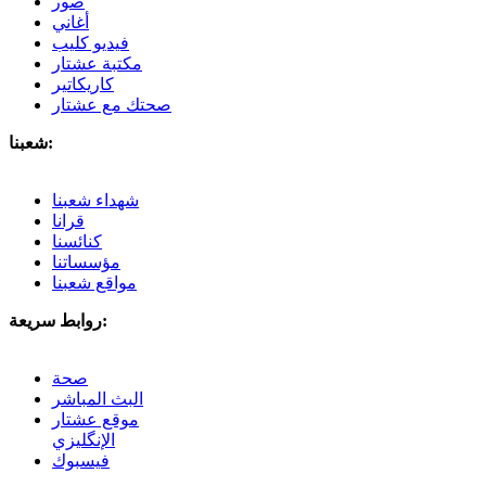
صور
أغاني
فيديو كليب
مكتبة عشتار
كاريكاتير
صحتك مع عشتار
شعبنا:
شهداء شعبنا
قرانا
كنائسنا
مؤسساتنا
مواقع شعبنا
روابط سريعة:
صحة
البث المباشر
موقع عشتار
الإنگليزي
فيسبوك