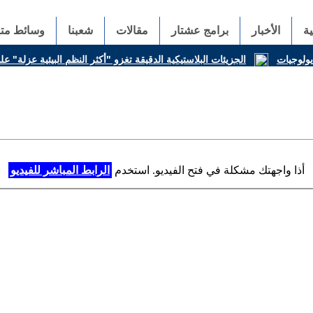
ة
الأخبار
برامج عشتار
مقالات
شعبنا
وسائط متع
ديولوجيات
الجزيئات البلاستيكية الدقيقة تغزو "أكثر النظم البيئية عزلة" 
أذا واجهتك مشكلة في فتح الفيديو. استخدم
الرابط المباشر للفيديو