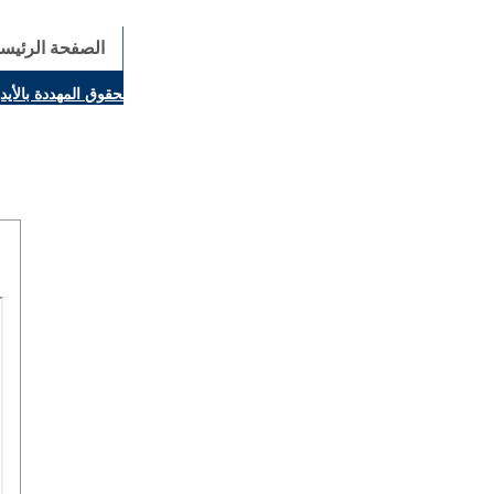
الصفحة الرئيسي
ينال بارولين: إنَّ الحوار يُستبدل اليوم بالقوة، ويجب حماية الحقوق المهددة بالأي