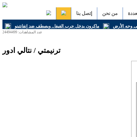
ددة
من نحن
إتصل بنا
على وجه الأرض
ماكرون يدخل حرب الفيفا.. ويصطف ضد إنفانتينو
عدد المشاهدات: 24494499
ترنيمتي / نتالي ادور