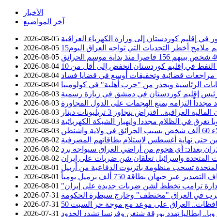
الأخبار
آخر المواضيع
2026-08-05
سم ملامح أخطر التحديات التي تواجه العراق اليوم
2026-08-05
2026-08-05
2026-08-04
عن مراجعات قضائية وتحقيقات أوسع في قضايا فساد
2026-08-04
خابات الرئاسية ويحذر من "حرب أهلية" في كولومبيا
2026-08-04
ئيس إقليم كوردستان في دمشق في زيارة رسمية
2026-08-03
د مجدداً التزامه بمنع الهجمات على الدول المجاورة
2026-08-03
2026-08-03
با تغرق في الظلام مجددا وانهيار الشبكة الكهربائية
2026-08-03
ية واشنطن
2026-08-03
 حتى نهاية أغسطس لاستلام بطاقاتهم المصرفية
2026-08-02
ان بغداد: أي هجوم من أراضي العراق سيواجه برد
2026-08-02
ات المتحدة وإسرائيل تعلقان شن ضربات على إيران
2026-08-02
 المتحدة تسحب منظومة باتريوت الدفاعية من أربيل
2026-08-01
ير عبر جيهان بطاقة 750 ألف برميل يومياً
2026-08-01
دارة ترامب تخطط لشن ضربات جديدة على إيران
2026-08-01
حرب في العراق "مختطف" وخارج سيطرة الحكومة
2026-07-31
2026-07-31
وبا.. إيطاليا تهدد بورقة شنغن وفرنسا تشدد الحدود
2026-07-31