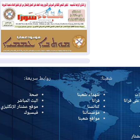
وإسرائيل تعلقان شن ضربات على إيران
2026-08-01
تقرير: الولايات المتحدة تسحب
منظومة باتريوت الدفاعية من أربيل
2026-08-01
النفط: اتفاقية ثلاثية لاستئناف
التصدير عبر جيهان بطاقة 750 ألف برميل
يومياً
المزيد
شعبنا:
روابط سريعة:
شهداء شعبنا
صحة
رانا
قرانا
البث المباشر
كنائسنا
موقع عشتار الإنگليزي
مؤسساتنا
فيسبوك
مواقع شعبنا