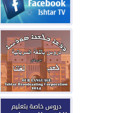
2026-08-05
حرائق فرنسا.. توقيف 402
شخص بينهم 156 قاصرا منذ بداية موسم
الحرائق
2026-08-04
سومو: إنتاج النفط في إقليم
كوردستان انخفض إلى أقل من 10%
2026-08-04
ملفات حقبة الكاظمي تعود إلى
الواجهة.. أنباء عن مراجعات قضائية
وتحقيقات أوسع في قضايا فساد
2026-08-04
بيترو يشكو تزوير الانتخابات
الرئاسية ويحذر من "حرب أهلية" في
كولومبيا
2026-08-03
رئيس إقليم كوردستان في
دمشق في زيارة رسمية
2026-08-03
العراق يؤكد مجدداً التزامه
بمنع الهجمات على الدول المجاورة