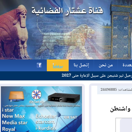
ة
من نحن
إتصل بنا
 على سبيل الإعارة حتى 2027
ة
من نحن
إتصل بنا
h
2449688
اشنطن