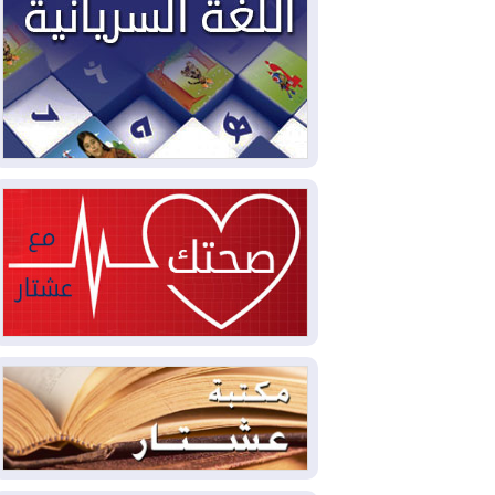
2026-08-03
العجز والاقتراض يطوقان
المالية العراقية.. اقتراض يتجاوز 3 تريليونات
دينار!
2026-08-03
كوبا تغرق في الظلام مجددا
وانهيار الشبكة الكهربائية
2026-08-03
أوامر بإجلاء 60 ألف شخص
بسبب الحرائق في ولاية واشنطن
2026-08-02
مشروع "حسابي" يُمهل
الموظفين حتى نهاية أغسطس لاستلام
بطاقاتهم المصرفية
2026-08-02
دمشق وعمّان تحذران بغداد:
أي هجوم من أراضي العراق سيواجه برد
2026-08-02
ترامب: الولايات المتحدة