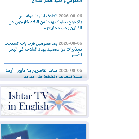
الحكومي وأهمية حصر السلاح
2026-08-06
ائتلاف ادارة الدولة: من
يقومون بسلوك يهدد امن البلاد خارجون عن
القانون يجب محاربتهم
2026-08-06
بعد هجومين قرب باب المندب..
تحذيرات من تصعيد يهدد الملاحة في البحر
الأحمر
2026-08-06
مئات القاصرين بلا مأوى.. أزمة
سبتة تتصاعد وتضغط على مدريد
2026-08-05
لمدة عام.. بدء توريد 100
مليون قدم مكعب يومياً من غاز كورمور في
إقليم كوردستان إلى وزارة الكهرباء العراقية
2026-08-05
15كارثة بيئية ومناخية ترسم
ملامح أخطر التحديات التي تواجه العراق
اليوم