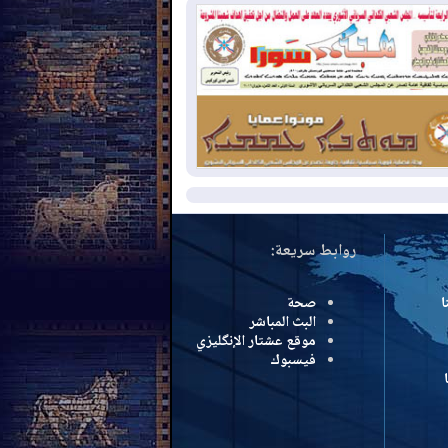
بب الحرائق في ولاية واشنطن
2026-08-
مشروع "حسابي" يُمهل
موظفين حتى نهاية أغسطس لاستلام
اقاتهم المصرفية
2026-08-
دمشق وعمّان تحذران بغداد:
 هجوم من أراضي العراق سيواجه برد
مزيد
روابط سريعة:
ا
صحة
البث المباشر
موقع عشتار الإنگليزي
فيسبوك