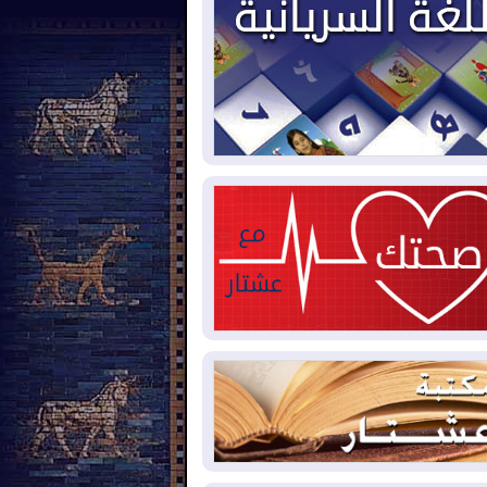
2026-08-
بيترو يشكو تزوير الانتخابات
رئاسية ويحذر من "حرب أهلية" في
لومبيا
2026-08-
رئيس إقليم كوردستان في
شق في زيارة رسمية
2026-08-
العراق يؤكد مجدداً التزامه
نع الهجمات على الدول المجاورة
2026-08-
العجز والاقتراض يطوقان
المالية العراقية.. اقتراض يتجاوز 3 تريليونات
نار!
2026-08-
كوبا تغرق في الظلام مجددا
نهيار الشبكة الكهربائية
2026-08-
أوامر بإجلاء 60 ألف شخص