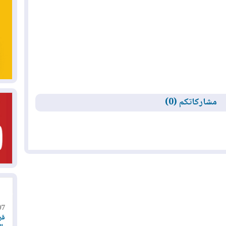
مشاركاتكم (0)
07
قر