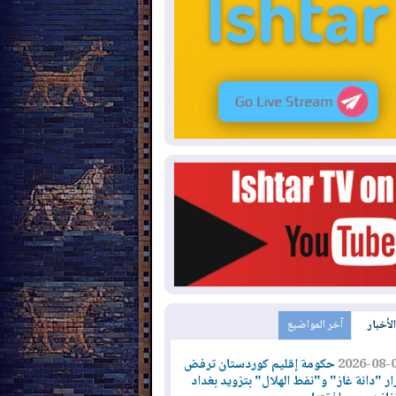
الأخبار
آخر المواضيع
2026-08-
حكومة إقليم كوردستان ترفض
ار "دانة غاز" و"نفط الهلال" بتزويد بغداد