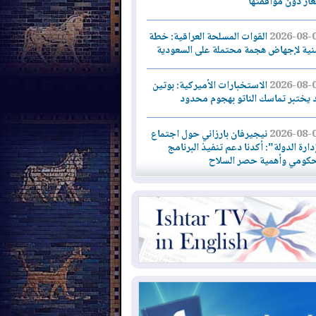
لغاز دون موافقتها
2026-08-
القوات المسلحة العراقية: خطة
نية لإجهاض هجمة محتملة على السعودية
2026-08-
الاستخبارات الأميركية: بوتين
 يختبر تماسك الناتو بهجوم محدود
2026-08-
نيجيرفان بارزاني حول اجتماع
دارة الدولة": أكدنا دعم تنفيذ البرنامج
حكومي وأهمية حصر السلاح
2026-08-
ائتلاف ادارة الدولة: من
ومون بسلوك يهدد امن البلاد خارجون عن
قانون يجب محاربتهم
2026-08-
بعد هجومين قرب باب المندب..
ذيرات من تصعيد يهدد الملاحة في البحر
أحمر