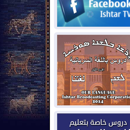
2026-08-
مئات القاصرين بلا مأوى.. أزمة
تة تتصاعد وتضغط على مدريد
2026-08-
لمدة عام.. بدء توريد 100
يون قدم مكعب يومياً من غاز كورمور في
ليم كوردستان إلى وزارة الكهرباء العراقية
2026-08-
15كارثة بيئية ومناخية ترسم
امح أخطر التحديات التي تواجه العراق
يوم
2026-08-
حرائق فرنسا.. توقيف 402
شخص بينهم 156 قاصرا منذ بداية موسم
حرائق
2026-08-
سومو: إنتاج النفط في إقليم
ردستان انخفض إلى أقل من 10%
2026-08-
ملفات حقبة الكاظمي تعود إلى
واجهة.. أنباء عن مراجعات قضائية
حقيقات أوسع في قضايا فساد