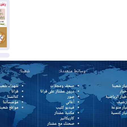
بس
02
ال
بط
02
أي
ال
وسائط متعددة:
شعبنا:
بار شعبنا
صحف ومجلات
شهداء شعبن
خبار
درون عشتار على قرانا
قرانا
خبار الرياضية
صور
كنائسنا
أرشيف
أغاني
مؤسساتنا
بار منوعة
فيديو كليب
مواقع شعبنا
بار كنسية
مكتبة عشتار
كاريكاتير
صحتك مع عشتار