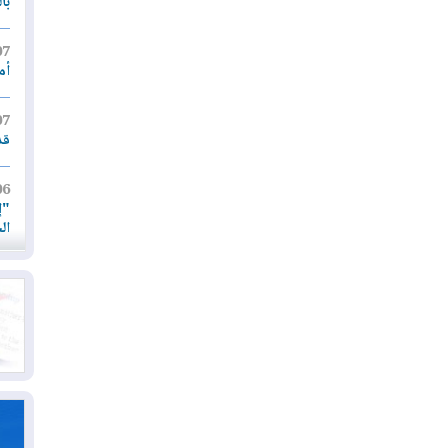
با
07
أم
07
قد
06
"إ
ال
06
يق
ال
06
تح
ال