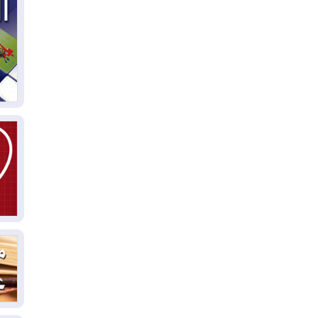
04
ال
كو
03
دم
03
بم
03
دي
03
وا
03