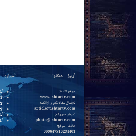
أربيل - عنكاوا
أخبار:
موقع القناة:
أخ
www.ishtartv.com
الأ
لارسال مقالاتكم و ارائكم:
الأ
article@ishtartv.com
ال
لعرض صوركم:
أخ
photo@ishtartv.com
أخ
هاتف الموقع:
009647516234401