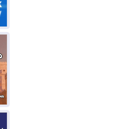
06
سب
05
مل
إق
05
مل
ال
05
ال
04
كو
04
ال
وت