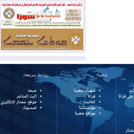
بمنع الهجمات على الدول المجاورة
2026-08-03
العجز والاقتراض يطوقان
المالية العراقية.. اقتراض يتجاوز 3 تريليونات
دينار!
2026-08-03
كوبا تغرق في الظلام مجددا
وانهيار الشبكة الكهربائية
المزيد
شعبنا:
روابط سريعة:
شهداء شعبنا
صحة
رانا
قرانا
البث المباشر
كنائسنا
موقع عشتار الإنگليزي
مؤسساتنا
فيسبوك
مواقع شعبنا