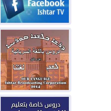
الحكومي وأهمية حصر السلاح
2026-08-06
ائتلاف ادارة الدولة: من
يقومون بسلوك يهدد امن البلاد خارجون عن
القانون يجب محاربتهم
2026-08-06
بعد هجومين قرب باب المندب..
تحذيرات من تصعيد يهدد الملاحة في البحر
الأحمر
2026-08-06
مئات القاصرين بلا مأوى.. أزمة
سبتة تتصاعد وتضغط على مدريد
2026-08-05
لمدة عام.. بدء توريد 100
مليون قدم مكعب يومياً من غاز كورمور في
إقليم كوردستان إلى وزارة الكهرباء العراقية
2026-08-05
15كارثة بيئية ومناخية ترسم
ملامح أخطر التحديات التي تواجه العراق
اليوم