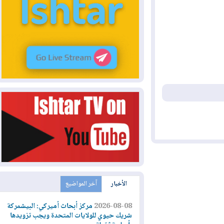
الأخبار
آخر المواضيع
2026-08-08
مركز أبحاث أميركي: البيشمركة
شريك حيوي للولايات المتحدة ويجب تزويدها