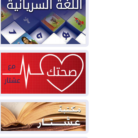
2026-08-05
حرائق فرنسا.. توقيف 402
شخص بينهم 156 قاصرا منذ بداية موسم
الحرائق
2026-08-04
سومو: إنتاج النفط في إقليم
كوردستان انخفض إلى أقل من 10%
2026-08-04
ملفات حقبة الكاظمي تعود إلى
الواجهة.. أنباء عن مراجعات قضائية
وتحقيقات أوسع في قضايا فساد
2026-08-04
بيترو يشكو تزوير الانتخابات
الرئاسية ويحذر من "حرب أهلية" في
كولومبيا
2026-08-03
رئيس إقليم كوردستان في
دمشق في زيارة رسمية
2026-08-03
العراق يؤكد مجدداً التزامه