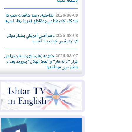
بأسلحة ثقيلة
2026-08-08
الداخلية: رصد شائعات مفبركة
بالذكاء الاصطناعي ومقاطع قديمة يعاد نشرها
2026-08-08
دعم أمني أمريكي بمليار دولار
لإدارة رئيس كولومبيا الجديد
2026-08-07
حكومة إقليم كوردستان ترفض
قرار "دانة غاز" و"نفط الهلال" بتزويد بغداد
بالغاز دون موافقتها
2026-08-07
القوات المسلحة العراقية: خطة
أمنية لإجهاض هجمة محتملة على السعودية
2026-08-07
الاستخبارات الأميركية: بوتين
قد يختبر تماسك الناتو بهجوم محدود
2026-08-06
نيجيرفان بارزاني حول اجتماع
"إدارة الدولة": أكدنا دعم تنفيذ البرنامج