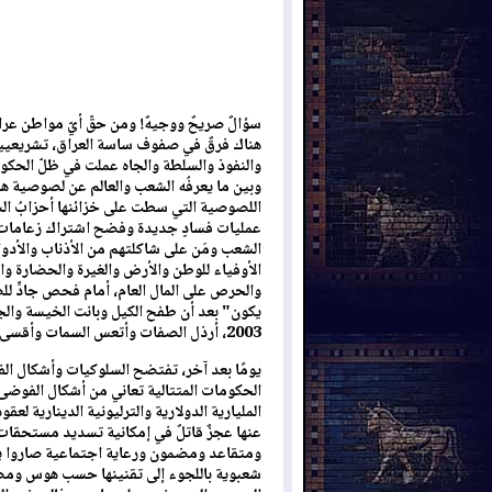
سؤالٌ صريحٌ ووجيهٌ! ومن حقّ أيّ مواطن عراق
هناك فرقٌ في صفوف ساسة العراق، تشريعيين 
وبين ما يعرفُه الشعب والعالم عن لصوصية هذه
اللصوصية التي سطت على خزائنها أحزابُ الس
عمليات فسادٍ جديدة وفضح اشتراك زعامات 
الشعب ومَن على شاكلتهم من الأذناب والأدو
الأوفياء للوطن والأرض والغيرة والحضارة وال
والحرص على المال العام، أمام فحص جادٍّ للضم
يكون" بعد أن طفح الكيل وبانت الخيسة والج
2003، أرذل الصفات وأتعس السمات وأقسى التوصيفات.
يومًا بعد آخر، تفتضح السلوكيات وأشكال ال
الحكومات المتتالية تعاني من أشكال الفوضى
المليارية الدولارية والترليونية الدينارية ل
عنها عجزٌ قاتلٌ في إمكانية تسديد مستحقات 
ومتقاعد ومضمون ورعاية اجتماعية صاروا ي
شعبوية باللجوء إلى تقنينها حسب هوس ومصا