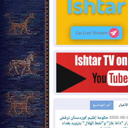
الأخبار
آخر المواضيع
2026-08-
حكومة إقليم كوردستان ترفض
ار "دانة غاز" و"نفط الهلال" بتزويد بغداد