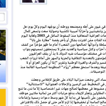
يّ غيورٍ على أهله ومجتمعه ووطنه أن يوجّهه اليوم وكلّ يوم: هل
وتنفيذيين وأحزابًا أميبية تكسّبية وصوليّة سعت وتسعى للمال
والنفوذ والسلطة والجاه عملت في ظلّ الحكومات العراقية المتعاقبة منذ السقوط السافل في 2003 ولغاية اليوم
 الفئات ممّن اقترنت بشكلٍ أو بآخر بقصة "مغارة علي بابا"
لطة وأدواتُها لصالحها دون الشعب؟ أمام ما ظهر مؤخرًا من كشف
أحزاب وكتل سياسية والعديد ممّن لا يستحقون تسميتهم بنواب
ات في مختلف مؤسسات شبه الدولة، لا بدّ أن يقف العراقيون
مؤمنون بالتعددية الثقافية والحرية والسهر على أمانة ثروات الشعب
ير والشرف والغيرة الوطنية وتقرير "إمّا أن يكون العراق أو لا
يفة وبعدما استحق معظم "روّاد" المنظومة السياسية القائمة منذ
فساد التي وضعت ميزانية البلاد على طريق الإفلاس وجعلت
 في التخطيط غير الرصين والإحالات العشوائية "الاستثنائية"
عقودٍ مشبوهة في معظمها لصالح جهات غير اختصاصية إلاّ ما ندر، ما نتج
المقاولين وتعثّر الإيفاء بدفع مرتبات أكثر من ثمانية ملايين موظف
خشون على تأمينها في بداية كلّ شهر وسط دعوات رسمية وإشاعات
لح الساسة أو تخفيضها إذا لزم الأمر حتى لو حصل ذلك بالاقتراض