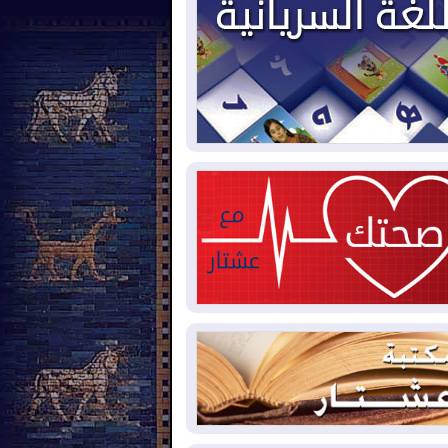
2026-08-
بيترو يشكو تزوير الانتخابات
رئاسية ويحذر من "حرب أهلية" في
لومبيا
2026-08-
رئيس إقليم كوردستان في
شق في زيارة رسمية
2026-08-
العراق يؤكد مجدداً التزامه
نع الهجمات على الدول المجاورة
2026-08-
العجز والاقتراض يطوقان
المالية العراقية.. اقتراض يتجاوز 3 تريليونات
نار!
2026-08-
كوبا تغرق في الظلام مجددا
نهيار الشبكة الكهربائية
2026-08-
أوامر بإجلاء 60 ألف شخص