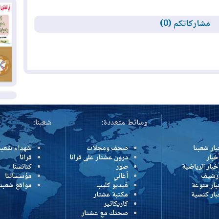
بس
مشاركاتكم (0)
02
ال
بط
02
أي
ال
وسائط متعددة:
شعبنا:
بار شعبنا
صحف ومجلات
شهداء شعبن
خبار
درون عشتار على قرانا
قرانا
خبار الرياضية
صور
كنائسنا
أرشيف
أغاني
مؤسساتنا
بار منوعة
فيديو كليب
مواقع شعبنا
بار كنسية
مكتبة عشتار
كاريكاتير
صحتك مع عشتار