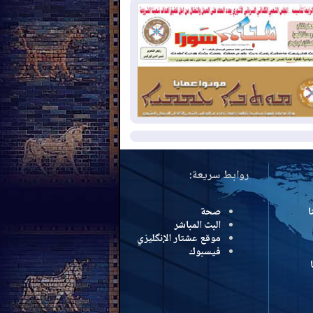
بب الحرائق في ولاية واشنطن
2026-08-
مشروع "حسابي" يُمهل
موظفين حتى نهاية أغسطس لاستلام
اقاتهم المصرفية
2026-08-
دمشق وعمّان تحذران بغداد:
 هجوم من أراضي العراق سيواجه برد
مزيد
روابط سريعة:
ا
صحة
البث المباشر
موقع عشتار الإنگليزي
فيسبوك