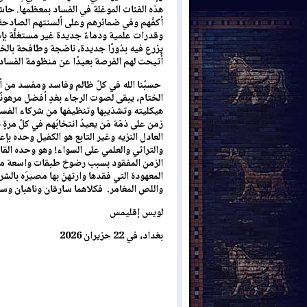
هذه الفئات الموغلة في الفساد بمعظمها. حاش
أكفّهم وفي ضمائرهم وعلى ألسنتهم الصادحة.
وقدرات علمية ودماءٌ جديدة غير مستغلَّة بإم
يزرع فيه بذورًا جديدة، ناضجة وطافحة بالخير 
أُتيحت لهم الفرصة بعيدًا عن منظومة الفساد
حسبُنا الله في كلّ ظالم وفاسد ومفسد من أ
الختام، يبقى لصوت الرجاء بغدٍ أفضل مرهونًا 
هيكليته وتشذيبها وتنظيفها من شركاء الفسا
زمن على ذمّة مَن يعيدُ انتخابَهم في كلّ مرةٍ
العادل النزيه وغير التابع هو الكفيل وحده بإ
والتراثي والعلمي على السواء! وهو وحده الق
الزمن المفقود بسبب رضوخ طبقات واسعة من 
المعهودة التي فقدها وارتهنَ بها مصيرَه بالش
واللص المغامر. فكلاهما سارقان وناهبان وس
لويس إقليمس
بغداد، في 22 حزيران 2026