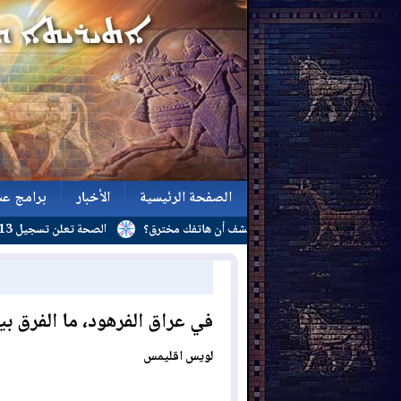
الصفحة الرئيسية
الأخبار
برامج عش
غزة
كيف تكتشف أن هاتفك مخترق؟
الصحة تعلن تسجيل 313 إصابة بالحمى النزفية و(24) وفاة منذ بداية العام
الصفحة الرئيسية
الأخبار
برامج عش
في عراق الفرهود، ما الفرق بي
لويس اقليمس