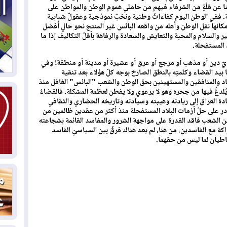
ا عن قلّةٍ من الشرفاء فيهم من حاملي هموم الوطن والمواطن على
 ففي الوطن اليوم كفاءاتٌ وطنية ونخبٌ نموذجية وعقولٌ شبابية
04
كانها نقل الوطن وأهله من واقعه البائس غير المنتج نحو حالٍ أفضل
ال
والسلام والمحبة والتعايش والسعادة والرفاهة بأقلّ التكاليف إذا ما
كو
 المستفحلة.
يّ دين أو مذهب أو مرجع أو عرق أو عشيرة أو مدينة أو منطقة! وفي
03
بيد القضاء وكلمتِه بالنطق الصارخ بوجه كلّ هؤلاء بعد تنقية
دم
د والمنافقين والمستهينين بحق الوطن والشعب "البائس" الغافل منذ
 يُلدغُ فيها من جحره وهو لا يرعوي ولا يفطن لعظمة المشكلة. فالقضاءُ
عادة العراق إلى ريادته وهيبته وسيادته وتاريخه الحضاري والثقافي
03
ادر على حلّ أزمات البلاد المستفحلة منذ أكثر من عقدين ظالمين من
بم
الشعب فاقد القدرة على مواجهة الشرور والمفاسد القائمة بشجاعته
راكة مع الفاسدين. من هنا، لم يعد هناك فرقٌ بين السياسيّ الفاسد
03
اطيان لما ليس من حقهما.
دي
03
وا
03