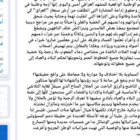
با
 الوطنية الواقعية للمشهد العراقي أمس واليوم. إنها أزمة وطنية في
طن وحقوق إدامة الحضارة التي انطلقت من أرض سنعار "العراق" كي
ة وقانونًا وعلى النزاهة التي انقلبت تهمةً وجنايةً بحيث سُحق
07
واتهم وداعميهم في الخفية والعلن وأحيانًا بدعمٍ من مراجع دينية
أم
لمجتمع يمجّدُ بعضَ الفاسدين ويتراكضُ خلفَ التافهين ويشجّعُ
غم إدراكهم بلدغِهم مرةً واثنتين وثلاثًا وخمسًا عبر شراء ذممهم
07
وأفرادٍ تعلّموا الفساد وطرقَه على أيدي معلّمين صاروا خبراء في
قد
صوله وجذوره وروّاده. وهكذا بالمقابل، يتم تهميش أصحاب
لهذه الفئات النافذة من مصّاصي دماء الشعوب بلا رحمة ولا خشية
تجاوزها جميعَ الخطوط الحمر وتحويلها لحكم البلاد والعباد إلى
06
ي جميع خطواته وتوجهاته.
"إ
ال
ان السماوية بلا اختلاف ولا مواربة ولا مجاملة على واقع حقيقتها؟
ا ندم ينفع في ساعة لا نريد رؤيتها والشهادة لها لكونها ستكون
الناضج والرزق الباحث عن الحلال المتاح الذي سيقلُّ لغاية التلاشي
06
لأساسية في القيادة والإدارة والقضاء التي ستتحول كلُّها إلى نقمة
يق
بلاد والعباد بأيادي سفيهة لا تعرف الرحمة ولا تؤمن بالحلال ولا
ال
يخدم مصالحَها ويديمُ مكاسبَها عبر ما اختزنته وماتزال تختزنُه
نكية خارج البلاد تكفيها لأجيال أجيالها مئات السنين. فليس لنا
06
مات، بل علينا أن نوجّه الأسئلة العديدة عن حقيقة ذمم المسؤولين
تح
ي ميزانياتها بشتى الوسائل بداعي مسميات عديدة ومنها التسارع
ال
فاشلة منها والوهمية التي نهبت ميزانيات الوطن الجريح وأفرغت
ب.