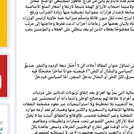
م هذه الأيام لم يأتي من فراغٍ. فالعوز المجتمعي الواضح مقابل
سيّما اصحاب الأرزاق الهشة نتيجةً لارتفاع أسعار السلع الأساسية
سابقة لإصدار قرارات عشوائية تخبطية منها زيادة الضرائب ورفع
ا ترزح تحت ثقل ديون قاتلة وتسلّم ميزانية شبه خاوية لرئيس الوزراء
ناه بإتيان بعضها من زعامات أحزاب ادّعت فقرها وحاجتَها إلى مرتّب
ًا مفضوحًا بغطاء الدّين لم يعد ينطلي على العقلاء والمؤمنين بحب
ل عنوان المقالة أعلاه، كي لا أُحَمَّلَ تبعة الردود والنشر. صديقٌ
 السياسيّ والنشّال أو اللصّ"؟ فيجيبُه جوابًا ساخرًا مضحكًا فيه
يسرقُ، لكنّ اللصّ أو النشال يدخلُ السجن، أمّا السياسيّ فيدخلُ
لية التي يمرُّ بها العراق بعد إنفاق تريونات الدنانير على مرتبات
فرادٍ لا علاقة لهم بمصالح الوطن وانتماءاته أو لمتجنسّين غير
ارعة التشييد بلا تخطيط ولا استراتيجيات عبر عقود مضخمة النفقات
تها الإنفاقية والتسعيرية والكثير منها وهمية، لم تعد أزمة موارد
النفطية وغير النفطية فحسب. فالوقائع والحقائق أثبتت بما لا يقبل
املة الأركان تحمي اللصوص تحت مسارات وتطبيقات ومفاهيم
07
ي ذات الوقت فهي تقارع الوطنيين الشرفاء وتسعى جاهدة بكلّ
قر
 والرأي والتعبير وتحييد بعضهم وزجّ مَن لا تستطيع لجمَهم في