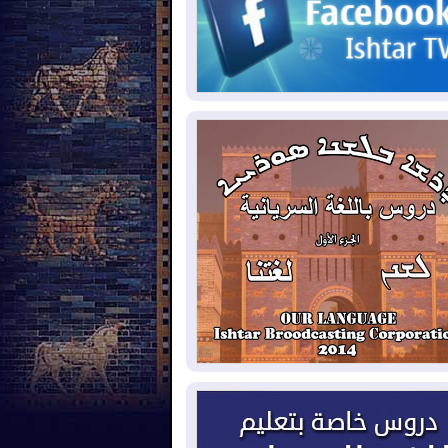
2026-08-
مئات القاصرين بلا مأوى.. أزمة
تة تتصاعد وتضغط على مدريد
2026-08-
لمدة عام.. بدء توريد 100
يون قدم مكعب يومياً من غاز كورمور في
ليم كوردستان إلى وزارة الكهرباء العراقية
2026-08-
15كارثة بيئية ومناخية ترسم
امح أخطر التحديات التي تواجه العراق
يوم
2026-08-
حرائق فرنسا.. توقيف 402
شخص بينهم 156 قاصرا منذ بداية موسم
حرائق
2026-08-
سومو: إنتاج النفط في إقليم
ردستان انخفض إلى أقل من 10%
2026-08-
ملفات حقبة الكاظمي تعود إلى
واجهة.. أنباء عن مراجعات قضائية
حقيقات أوسع في قضايا فساد