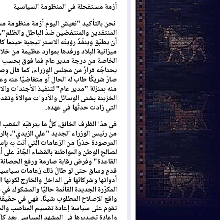
أزمة مستفحلة في المنظومة السياسية
نحن بالتأكيد "نعيش اليوم أزمة منظومة مس
المنتقدين والمنتفضين ضدّ الباطل والظلم"، ك
أن يطبّق وينفّذَ رؤيتَه الاستراتيجبة حينما 
ميزانية البلاد ورفدها بموارد عظيمة من خل
الخاصة من درجة مدير عام فما فوق بحسب مقت
يحتاجُه قرارٌ من مجلس الوزراء، كما قال وصرّ
صارَ شريكًا طاب له الحال أو متغاضيًا عنه و
منه بمنزلة "مدير عام" لتنفيذ الأجندات والا
الخزينة بشتى الوسائل والأدوات موالاةً وتق
التي زادت حدتُها في عهده.
في هذا الظرف الخانق، كلُّ ما يترقبُه الشعب
من رئيس الوزراء الجديد "علي الزيدي"، بالر
المرصودة حذرًا من الزعامات التي أتت به بإس
لصالح الوطن والمواطنة بالقضاء الجّادّ على أر
القاعدة" وفرض رقابة صارمة ورفع الحصانة ع
قدمٍ وساق حتى لو طالَ ذلك زعامات سياسية
أدواتها وشركائها في الداخل والخارج لكونها ا
المكرّرة الجديدة القائمة حاليًا والمشكوك في
واقع الإصلاح المطلوب شيئًا. فهي في حقيقة أ
تقوم على سياسة إعادة تقسيم المناصب والمغا
وإعادة تصديرها في المشهد السياسي بعد كلّ 