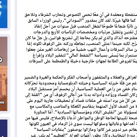
06
سب
تفحلة ومعقدة في آنٍ معًا تحمي اللصوص وتحارب الشرفاء وتلاحق
ما قالها غيرُنا. لقد كان بمقدور "السوداني"، رئيس الوزراء السابق
05
كان نائبًا شجاعًا طموحًا لشغل المنصب قبل سنوات من أجل إنقاذ
مل
ال تقنين وتقليل مرتبات ومخصصات الرئاسات الأربع والدرجات
إق
رحه آنذاك والذي لم يكن بحاجة إلى تشريع قوانين، بل جلّ ما كان
ح. لكنه حينما اعتلى المنصب، تجاهلَه وركنه على الرفوف لكونه إمّا
عن سائر السرقات وأعمال النهب خشيةً من إرهاصات الغير ممّن جعلوا
05
ستمرار بما يُسمّى بسياسة "الشفط المالي" لتفقير البلاد وإفراغ
مل
ديمًا لفروض الطاعة لجهاتٍ خارجية دخيلة والطمطمة على السرقات
ال
05
 العراقي والعقلاء والمثقفون وأصحاب الفكر والحكمة والغيرة والضمير
غم من قلّة خبرته السياسية وحيلته الدبلومساية ومحدودية تحرّكاته
ال
نادٍ خفيّ من راعي العملية السياسية، أن يحسم أمرَ مستقبل البلاد
كان الفساد وروّاده وأدواته بدءًا من أعالي الرفوف أي من "القمّة إلى
ن كلّ مَن يرد اسمُه في ملفات فساد أو تحقيقات جارية اليوم على
04
 من الصف الأول المتهمة بتقاسم الكعكة والمناصب والمكاسب مع
كو
لمسؤولة عن "تفليش البلاد ومؤسساتها السيادية". أمّا المناورة
 صحة تلبيتها لحاجة الوطن والمواطن ادّعاءً بالإصلاح، فليس فيها من
هدافها وغاياتها وسلوكها ليست سوى ذرّ الرماد في العيون لكونها
04
نم عبر تدوير مَن كانوا ومازالوا يوصفون "بنفايات السياسة"
ال
دورة انتخابية، وكأنّ بطون أمّهات العراق "العظيم" لم يلدن غير
وت