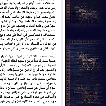
المعتقلات بسبب آرائهم السياسية وتصوّراتهم
زمن غاب عنه الرشاد والشعور بالانتماء للو
ننام ونصحو على حقيقة الفساد الذي أصبح قاعد
العدل تحت أقدام الجهلة من ساسة الصدفة وأد
ومذهبية وبغطاء العمامة. ولا عجبَ أن نشهد 
المهرّجين بإعادة انتخاب بعضهم في كلّ مرةٍ ر
بدنانير مشبوهة المصدر وأحزاب وقحة السلوك 
استكشافه ومتمرّسين في التعاطي معه ومع أ
الكفاءات كي تتصحر الأوطان وتخلو الساحات 
من خوف رب السماوات والأرض والعناصر بسبب 
نفوذ عائلي وعشائري ومذهبي وإتني بغيض ف
أليست هذه من الكبائر التي تنهانا عنها الأدي
حينها سندرك متأخرين ونشهد لحالة الانهيار بل
قاسية على الجميع، لاسيّما على أصحاب الرأي 
والضمور بعد فراغ الوطن من مسوّغات أركانه ا
طاغية بحق شعوبها بسبب تغوّلها ومسك شؤون ال
تتعاطى بمشتركات المواطنة والوطنية إلاّ بما 
وتسرقهُ من ثروات وأموال وعقارات وحسابات ب
اليوم أن نسأل عن سبب إفلاس البلدان والحكو
في الدولة العراقية من ناهبي خزائنها ومفرغ
والتهافت في عقود المشاريع غير الناضجة، ال
خزائنَه في انتظار احتظاره المؤجَّل، وهو قري