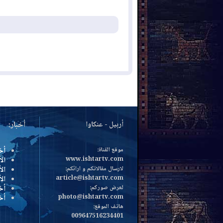
أربيل - عنكاوا
أخبار:
موقع القناة:
أخ
www.ishtartv.com
الأ
لارسال مقالاتكم و ارائكم:
الأ
article@ishtartv.com
ال
لعرض صوركم:
أخ
photo@ishtartv.com
أخ
هاتف الموقع:
009647516234401