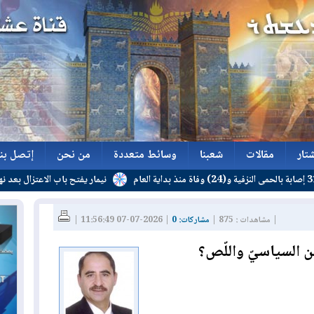
تار
مقالات
شعبنا
وسائط متعددة
من نحن
إتصل بنا
نيمار يفتح باب الاعتزال بعد نهاية عقده
تار
مقالات
شعبنا
وسائط متعددة
من نحن
إتصل بنا
| مشاهدات : 875 |
مشاركات: 0
| 2026-07-07 11:56:49 |
ن السياسيّ واللّص؟