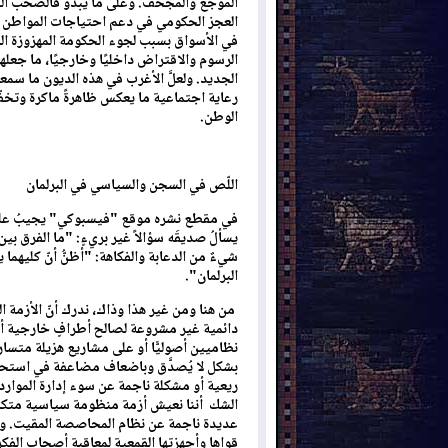
الموجع والمجحف. وعلى ما يبدو فالصخب القائ
العجز الحكومي في دعم احتياجات المواطن ولا
في الأسواق بسبب لجوء الحكومة المهزوزة ال
الرسوم والاقتراض داخليًا وخارجيًا، ما جعله
الجديد. ولعلَّ الأغرب في هذه الديون ما سمع
رعاية اجتماعية ما يعكس ظاهرةً ماكرة وتخفّي
الوطن.
اللّص في السجن والسياسي في البرلمان
في مقطع نشره موقع "فيسبوكي" يجيبُ على تساؤ
يسألُ صديقَه سؤالاً غير بريءٍ: "ما الفرق بين
شيءٌ من الدعابة والفكاهة: "أظنُّ أنّ كليهما 
البرلمان".
من هنا ومن غير هذا وذاك، ندرك أنّ الأزمة الما
دائمية غير مشروعة لصالح أطرافٍ خارجية أو أ
نظاميين أصوليًّا أو على مشاريع هزيلة متس
بشكل لا يُصدَّق وباضعاف مضاعفة في استحقاقا
ريعية أو مشكلة ناجمة عن سوء إدارة الموارد 
الشك أننا نعيش أزمة منظومة سياسية متك
عديدة ناجمة عن نظام المحاصصة المقيت. وف
قواها وأجهزتها القمعية لمعاقبة أصحاب الفكر