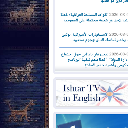
لغاز دون موافقتها
2026-08-
القوات المسلحة العراقية: خطة
نية لإجهاض هجمة محتملة على السعودية
2026-08-
الاستخبارات الأميركية: بوتين
 يختبر تماسك الناتو بهجوم محدود
2026-08-
نيجيرفان بارزاني حول اجتماع
دارة الدولة": أكدنا دعم تنفيذ البرنامج
حكومي وأهمية حصر السلاح
2026-08-
ائتلاف ادارة الدولة: من
ومون بسلوك يهدد امن البلاد خارجون عن
قانون يجب محاربتهم
2026-08-
بعد هجومين قرب باب المندب..
ذيرات من تصعيد يهدد الملاحة في البحر
أحمر