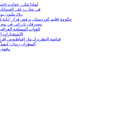
بعد OpenAI وMeta.. لماذا تتكرر
في تجارب على الحيوانات
بـ24 مليون يورو.. فينيسيوس مع ريال مدريد 6 أعوام أخرى وللأبد
حكومة إقليم كوردستان ترفض قرار "دانة غاز"
نيجيرفان بارزاني في يوم
القوات المسلحة العراقي
الاستخبارات ال
‎قداسة البطريرك مار إغناطيوس أفرام 
المطران زيدان: لنصلّ
وقفة ت