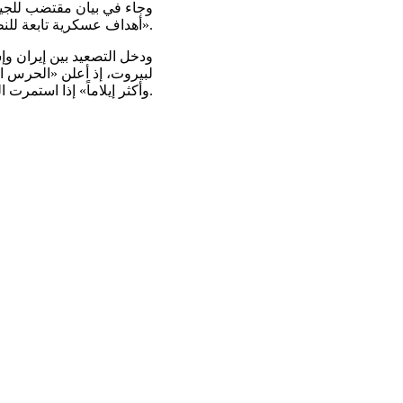
وجاء في بيان مقتضب للجيش
أهداف عسكرية تابعة للنظام الإرهابي الإيراني في غرب إيران ووسطها».
ودخل التصعيد بين إيران وإ
لبيروت، إذ أعلن «الحرس الث
وأكثر إيلاماً» إذا استمرت الهجمات على لبنان.