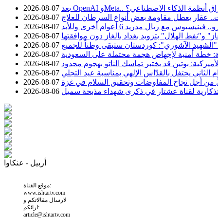
 حوادث اختراق أنظمة الذكاء الاصطناعي؟
2026-08-07
.. عقار يعطل مقاومة بعض أنواع السرطان للعلاج
2026-08-07
2026-08-07
 و"نفط الهلال" بتزويد بغداد بالغاز دون موافقتها
2026-08-07
 "الشهيد الآشوري": كوردستان ستبقى وطناً للجميع
2026-08-07
ة: خطة أمنية لإجهاض هجمة محتملة على السعودية
2026-08-07
أميركية: بوتين قد يختبر تماسك الناتو بهجوم محدود
2026-08-07
الثاني يحتفل بالقدّاس الإلهي بمناسبة عيد التجلي
2026-08-07
ِ من أجل نجاح المفاوضات وتحقيق السلام في غزة
2026-08-07
ذكارية لقناة عشتار في ذكرى شهداء مذبحة سميل
2026-08-06
أربيل - عنكاوا
موقع القناة:
www.ishtartv.com
لارسال مقالاتكم و
ارائكم:
article@ishtartv.com