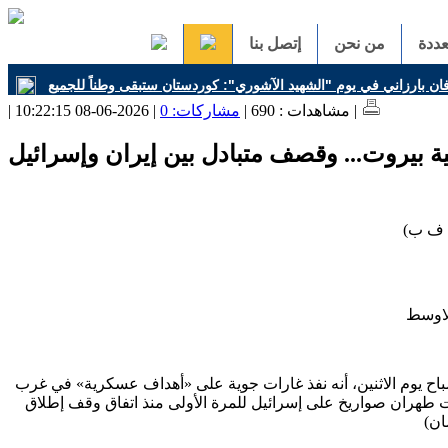
ددة
من نحن
إتصل بنا
فان بارزاني في يوم "الشهيد الآشوري": كوردستان ستبقى وطناً للجميع
| 2026-06-08 10:22:15 |
| مشاهدات : 690 |
مشاركات: 0
 بيروت... وقصف متبادل بين إيران وإسرائيل
أ ف ب)
باح يوم الاثنين، أنه نفذ غارات جوية على «أهداف عسكرية» في غرب
 طهران صواريخ على إسرائيل للمرة الأولى منذ اتفاق وقف إطلاق