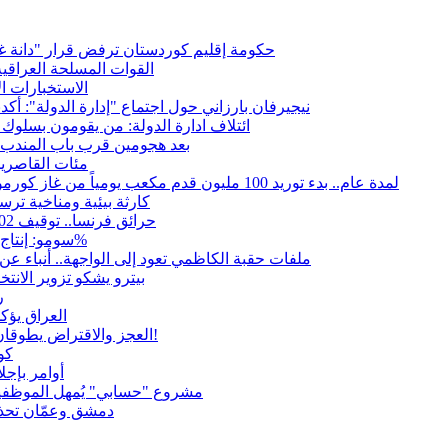
حكومة إقليم كوردستان ترفض قرار "دانة غاز"
القوات المسلحة العراقي
الاستخبارات ال
نيجيرفان بارزاني حول اجتماع "إدارة الدولة": أكد
ائتلاف ادارة الدولة: من يقومون بسلوك 
بعد هجومين قرب باب المندب.. 
مئات القاصرين
لمدة عام.. بدء توريد 100 مليون قدم مكعب يومياً من غاز كورمور في إقليم كوردستان إلى وزارة الكهرباء العراقية
15كارثة بيئية ومناخية تر
حرائق فرنسا.. توقيف 402 شخص بينهم 156 قاصرا منذ بداية موسم الحرائق
سومو: إنتاج النفط في إقليم كوردستان انخفض إلى أقل من 10%
ملفات حقبة الكاظمي تعود إلى الواجهة.. أنباء 
بيترو يشكو تزوير الانت
ر
العراق يؤك
العجز والاقتراض يطوقان المالية العراقية.. اقتراض يتجاوز 3 تريليونات دينار!
كو
أوامر بإجلاء 60 ألف شخص بسبب الحرائق في ولا
مشروع "حسابي" يُمهل الموظفين
دمشق وعمّان تحذر