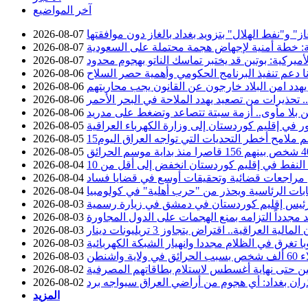
آخر المواضيع
 و"نفط الهلال" بتزويد بغداد بالغاز دون موافقتها
2026-08-07
ة: خطة أمنية لإجهاض هجمة محتملة على السعودية
2026-08-07
أميركية: بوتين قد يختبر تماسك الناتو بهجوم محدود
2026-08-07
نا دعم تنفيذ البرنامج الحكومي وأهمية حصر السلاح
2026-08-06
يهدد امن البلاد خارجون عن القانون يجب محاربتهم
2026-08-06
تحذيرات من تصعيد يهدد الملاحة في البحر الأحمر
2026-08-06
 بلا مأوى.. أزمة سبتة تتصاعد وتضغط على مدريد
2026-08-06
2026-08-05
سم ملامح أخطر التحديات التي تواجه العراق اليوم
2026-08-05
2026-08-05
2026-08-04
عن مراجعات قضائية وتحقيقات أوسع في قضايا فساد
2026-08-04
خابات الرئاسية ويحذر من "حرب أهلية" في كولومبيا
2026-08-04
ئيس إقليم كوردستان في دمشق في زيارة رسمية
2026-08-03
د مجدداً التزامه بمنع الهجمات على الدول المجاورة
2026-08-03
2026-08-03
با تغرق في الظلام مجددا وانهيار الشبكة الكهربائية
2026-08-03
ية واشنطن
2026-08-03
 حتى نهاية أغسطس لاستلام بطاقاتهم المصرفية
2026-08-02
ان بغداد: أي هجوم من أراضي العراق سيواجه برد
2026-08-02
المزيد