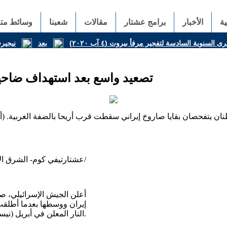
ة
الأخبار
برامج عشتار
مقالات
شعبنا
وسائط متع
وية السادسة لتفجير مرفأ بيروت (٤ آب ٢٠٢٠)
نيجير
تصعيد واسع بعد استهداف ضاحية
ن يتفحصان بقايا صاروخ إيراني سقطت قرب أريحا بالضفة الغربية. (
عشتارتيفي كوم- الشرق الاوسط/
أعلن الجيش الإسرائيلي، ص
إيران ووسطها بعدما أطلقت
النار المعلن في أبريل (نيسان).