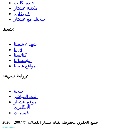
فيديو كليب
مكتبة عشتار
كاريكاتير
صحتك مع عشتار
شعبنا:
شهداء شعبنا
قرانا
كنائسنا
مؤسساتنا
مواقع شعبنا
روابط سريعة:
صحة
البث المباشر
موقع عشتار
الإنگليزي
فيسبوك
جميع الحقوق محفوظة لقناة عشتار الفضائية © 2007 - 2026
Developed by:
Bilind Hirori