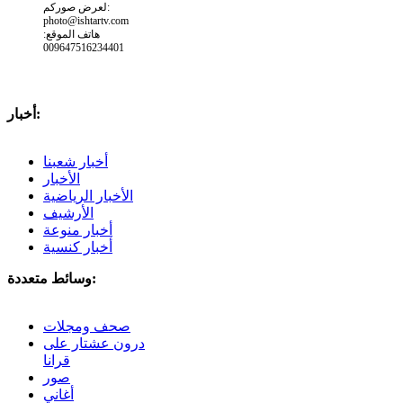
لعرض صوركم:
photo@ishtartv.com
هاتف الموقع:
009647516234401
أخبار:
أخبار شعبنا
الأخبار
الأخبار الرياضية
الأرشيف
أخبار منوعة
أخبار كنسية
وسائط متعددة:
صحف ومجلات
درون عشتار على
قرانا
صور
أغاني