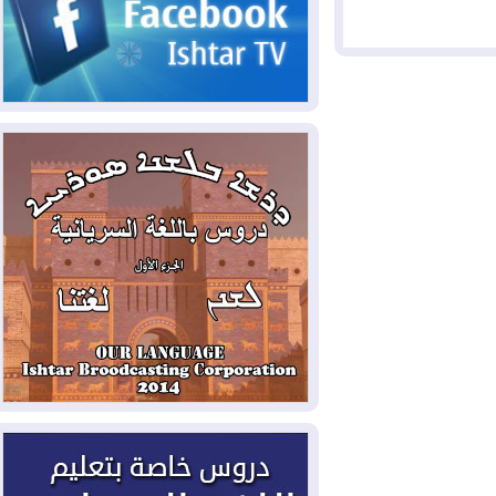
2026-08-07
القوات المسلحة العراقية: خطة
أمنية لإجهاض هجمة محتملة على السعودية
2026-08-07
الاستخبارات الأميركية: بوتين
قد يختبر تماسك الناتو بهجوم محدود
2026-08-06
نيجيرفان بارزاني حول اجتماع
"إدارة الدولة": أكدنا دعم تنفيذ البرنامج
الحكومي وأهمية حصر السلاح
2026-08-06
ائتلاف ادارة الدولة: من
يقومون بسلوك يهدد امن البلاد خارجون عن
القانون يجب محاربتهم
2026-08-06
بعد هجومين قرب باب المندب..
تحذيرات من تصعيد يهدد الملاحة في البحر
الأحمر
2026-08-06
مئات القاصرين بلا مأوى.. أزمة