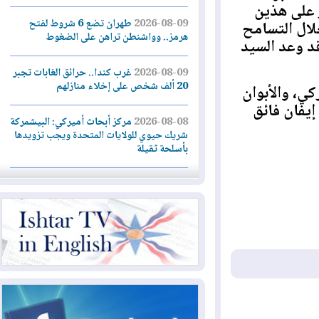
لى هذين
2026-08-09
طهران تضع 6 شروط لفتح
ل التسامح
هرمز.. وواشنطن تراهن على الضغوط
وعد السيد
2026-08-09
غرب كندا.. حرائق الغابات تجبر
20 ألف شخص على إخلاء منازلهم
 والأبوان
ان فائق
2026-08-08
مركز أبحاث أميركي: البيشمركة
شريك حيوي للولايات المتحدة ويجب تزويدها
بأسلحة ثقيلة
2026-08-08
الداخلية: رصد شائعات مفبركة
بالذكاء الاصطناعي ومقاطع قديمة يعاد نشرها
2026-08-08
دعم أمني أمريكي بمليار دولار
لإدارة رئيس كولومبيا الجديد
2026-08-07
حكومة إقليم كوردستان ترفض
قرار "دانة غاز" و"نفط الهلال" بتزويد بغداد
بالغاز دون موافقتها