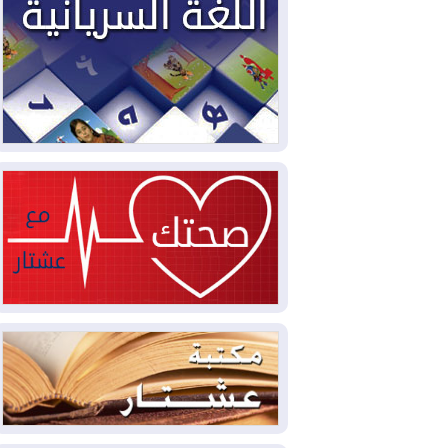
سبتة تتصاعد وتضغط على مدريد
2026-08-05
لمدة عام.. بدء توريد 100
مليون قدم مكعب يومياً من غاز كورمور في
إقليم كوردستان إلى وزارة الكهرباء العراقية
2026-08-05
15كارثة بيئية ومناخية ترسم
ملامح أخطر التحديات التي تواجه العراق
اليوم
2026-08-05
حرائق فرنسا.. توقيف 402
شخص بينهم 156 قاصرا منذ بداية موسم
الحرائق
2026-08-04
سومو: إنتاج النفط في إقليم
كوردستان انخفض إلى أقل من 10%
2026-08-04
ملفات حقبة الكاظمي تعود إلى
الواجهة.. أنباء عن مراجعات قضائية
وتحقيقات أوسع في قضايا فساد