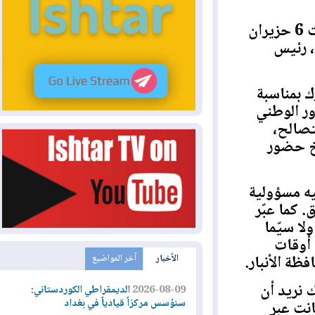
استقبل غبطة البطريرك مار بولس الثالث نونا، بعد ظهر السبت 6 حزيران
رئيس
مناسبة
 الوطني
الح،
حضور
 مسؤولية
ما عبّر
سيّما
قات
الأنبار.
الأخبار
آخر المواضيع
يد أن
2026-08-09
الديمقراطي الكوردستاني:
سنؤسس مركزاً قيادياً في بغداد
 عبر