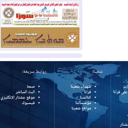
2026-08-04
بيترو يشكو تزوير الانتخابات
الرئاسية ويحذر من "حرب أهلية" في
كولومبيا
2026-08-03
رئيس إقليم كوردستان في
دمشق في زيارة رسمية
المزيد
شعبنا:
روابط سريعة:
شهداء شعبنا
صحة
رانا
قرانا
البث المباشر
كنائسنا
موقع عشتار الإنگليزي
مؤسساتنا
فيسبوك
مواقع شعبنا