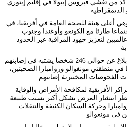
تأكد من تفشي فيروس إيبولا في إقليم إيتوري
هي أعلى هيئة للصحة العامة في أفريقيا، في
جتماعا طارئا مع الكونغو وأوغندا وجنوب
لميين لتعزيز جهود المراقبة عبر الحدود
وأضافت أنه تم الإبلاغ عن حوالي 246 شخصا يشتبه في إصابتهم
ها في منطقتي مونغوالو وروامبارا الصحيتين،
اكز الأفريقية لمكافحة الأمراض والوقاية
 خطر انتشار المرض بشكل أكبر بسبب طبيعة
وامبارا وحركة السكان الكثيفة والتنقلات
لإصابة بفيروس إيبولا خطير، وغالبا ما يسبب