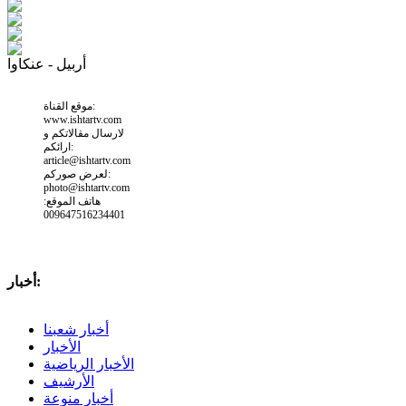
أربيل - عنكاوا
موقع القناة:
www.ishtartv.com
لارسال مقالاتكم و
ارائكم:
article@ishtartv.com
لعرض صوركم:
photo@ishtartv.com
هاتف الموقع:
009647516234401
أخبار:
أخبار شعبنا
الأخبار
الأخبار الرياضية
الأرشيف
أخبار منوعة