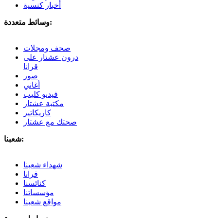
أخبار كنسية
وسائط متعددة:
صحف ومجلات
درون عشتار على
قرانا
صور
أغاني
فيديو كليب
مكتبة عشتار
كاريكاتير
صحتك مع عشتار
شعبنا:
شهداء شعبنا
قرانا
كنائسنا
مؤسساتنا
مواقع شعبنا