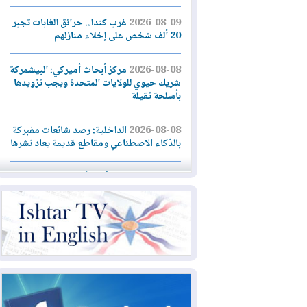
2026-08-09
غرب كندا.. حرائق الغابات تجبر
20 ألف شخص على إخلاء منازلهم
2026-08-08
مركز أبحاث أميركي: البيشمركة
شريك حيوي للولايات المتحدة ويجب تزويدها
بأسلحة ثقيلة
2026-08-08
الداخلية: رصد شائعات مفبركة
بالذكاء الاصطناعي ومقاطع قديمة يعاد نشرها
2026-08-08
دعم أمني أمريكي بمليار دولار
لإدارة رئيس كولومبيا الجديد
2026-08-07
حكومة إقليم كوردستان ترفض
قرار "دانة غاز" و"نفط الهلال" بتزويد بغداد
بالغاز دون موافقتها
2026-08-07
القوات المسلحة العراقية: خطة
أمنية لإجهاض هجمة محتملة على السعودية