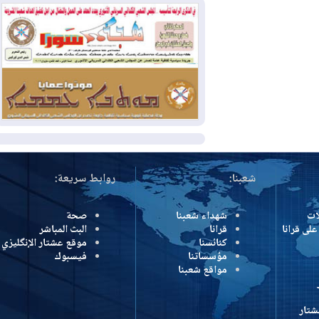
كولومبيا
2026-08-03
رئيس إقليم كوردستان في
دمشق في زيارة رسمية
2026-08-03
العراق يؤكد مجدداً التزامه
بمنع الهجمات على الدول المجاورة
المزيد
شعبنا:
روابط سريعة:
شهداء شعبنا
صحة
رانا
قرانا
البث المباشر
كنائسنا
موقع عشتار الإنگليزي
مؤسساتنا
فيسبوك
مواقع شعبنا