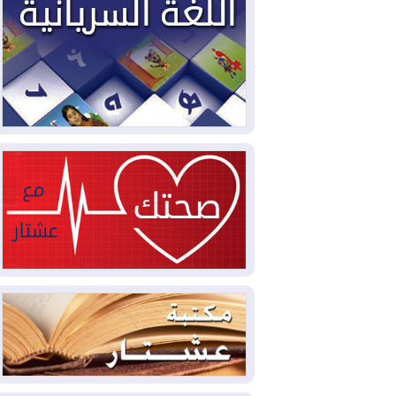
مليون قدم مكعب يومياً من غاز كورمور في
إقليم كوردستان إلى وزارة الكهرباء العراقية
2026-08-05
15كارثة بيئية ومناخية ترسم
ملامح أخطر التحديات التي تواجه العراق
اليوم
2026-08-05
حرائق فرنسا.. توقيف 402
شخص بينهم 156 قاصرا منذ بداية موسم
الحرائق
2026-08-04
سومو: إنتاج النفط في إقليم
كوردستان انخفض إلى أقل من 10%
2026-08-04
ملفات حقبة الكاظمي تعود إلى
الواجهة.. أنباء عن مراجعات قضائية
وتحقيقات أوسع في قضايا فساد
2026-08-04
بيترو يشكو تزوير الانتخابات
الرئاسية ويحذر من "حرب أهلية" في