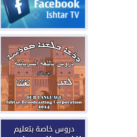
2026-08-07
الاستخبارات الأميركية: بوتين
قد يختبر تماسك الناتو بهجوم محدود
2026-08-06
نيجيرفان بارزاني حول اجتماع
"إدارة الدولة": أكدنا دعم تنفيذ البرنامج
الحكومي وأهمية حصر السلاح
2026-08-06
ائتلاف ادارة الدولة: من
يقومون بسلوك يهدد امن البلاد خارجون عن
القانون يجب محاربتهم
2026-08-06
بعد هجومين قرب باب المندب..
تحذيرات من تصعيد يهدد الملاحة في البحر
الأحمر
2026-08-06
مئات القاصرين بلا مأوى.. أزمة
سبتة تتصاعد وتضغط على مدريد
2026-08-05
لمدة عام.. بدء توريد 100