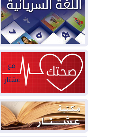
2026-08-03
العجز والاقتراض يطوقان
المالية العراقية.. اقتراض يتجاوز 3 تريليونات
دينار!
2026-08-03
كوبا تغرق في الظلام مجددا
وانهيار الشبكة الكهربائية
2026-08-03
أوامر بإجلاء 60 ألف شخص
بسبب الحرائق في ولاية واشنطن
2026-08-02
مشروع "حسابي" يُمهل
الموظفين حتى نهاية أغسطس لاستلام
بطاقاتهم المصرفية
2026-08-02
دمشق وعمّان تحذران بغداد:
أي هجوم من أراضي العراق سيواجه برد
2026-08-02
ترامب: الولايات المتحدة