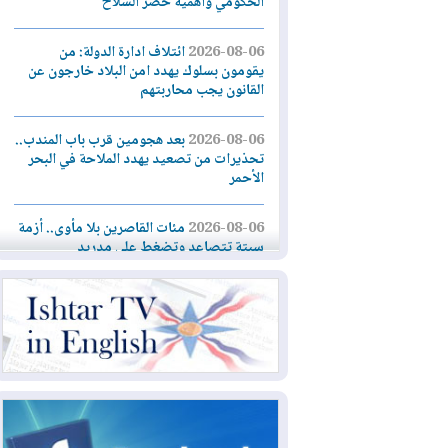
الحكومي وأهمية حصر السلاح
2026-08-06
ائتلاف ادارة الدولة: من
يقومون بسلوك يهدد امن البلاد خارجون عن
القانون يجب محاربتهم
2026-08-06
بعد هجومين قرب باب المندب..
تحذيرات من تصعيد يهدد الملاحة في البحر
الأحمر
2026-08-06
مئات القاصرين بلا مأوى.. أزمة
سبتة تتصاعد وتضغط على مدريد
2026-08-05
لمدة عام.. بدء توريد 100
مليون قدم مكعب يومياً من غاز كورمور في
إقليم كوردستان إلى وزارة الكهرباء العراقية
2026-08-05
15كارثة بيئية ومناخية ترسم
ملامح أخطر التحديات التي تواجه العراق
اليوم