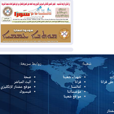
وإسرائيل تعلقان شن ضربات على إيران
2026-08-01
تقرير: الولايات المتحدة تسحب
منظومة باتريوت الدفاعية من أربيل
2026-08-01
النفط: اتفاقية ثلاثية لاستئناف
التصدير عبر جيهان بطاقة 750 ألف برميل
يومياً
المزيد
شعبنا:
روابط سريعة:
شهداء شعبنا
صحة
رانا
قرانا
البث المباشر
كنائسنا
موقع عشتار الإنگليزي
مؤسساتنا
فيسبوك
مواقع شعبنا