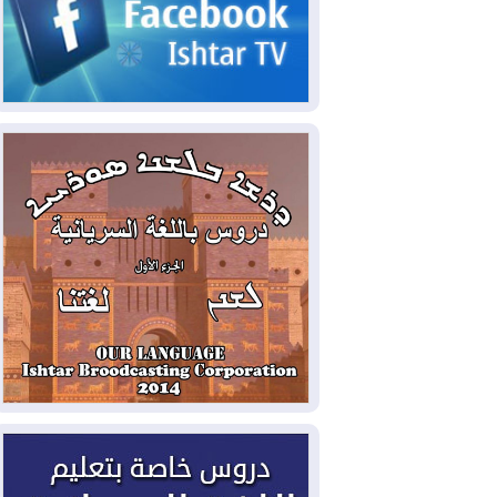
2026-08-05
حرائق فرنسا.. توقيف 402
شخص بينهم 156 قاصرا منذ بداية موسم
الحرائق
2026-08-04
سومو: إنتاج النفط في إقليم
كوردستان انخفض إلى أقل من 10%
2026-08-04
ملفات حقبة الكاظمي تعود إلى
الواجهة.. أنباء عن مراجعات قضائية
وتحقيقات أوسع في قضايا فساد
2026-08-04
بيترو يشكو تزوير الانتخابات
الرئاسية ويحذر من "حرب أهلية" في
كولومبيا
2026-08-03
رئيس إقليم كوردستان في
دمشق في زيارة رسمية
2026-08-03
العراق يؤكد مجدداً التزامه
بمنع الهجمات على الدول المجاورة