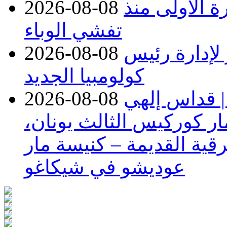
صابات تتجاوز 4000 للمرة الأولى منذ
2026-08-08
تفشي الوباء
 لإدارة رئيس
2026-08-08
كولومبيا الجديد
| قداس إلهي
2026-08-08
ر كوركيس الثالث يونان،
قية القديمة – كنيسة مار
عوديشو في شيكاغو