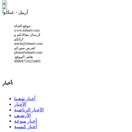
أربيل - عنكاوا
موقع القناة:
www.ishtartv.com
لارسال مقالاتكم و
ارائكم:
article@ishtartv.com
لعرض صوركم:
photo@ishtartv.com
هاتف الموقع:
009647516234401
أخبار:
أخبار شعبنا
الأخبار
الأخبار الرياضية
الأرشيف
أخبار منوعة
أخبار كنسية