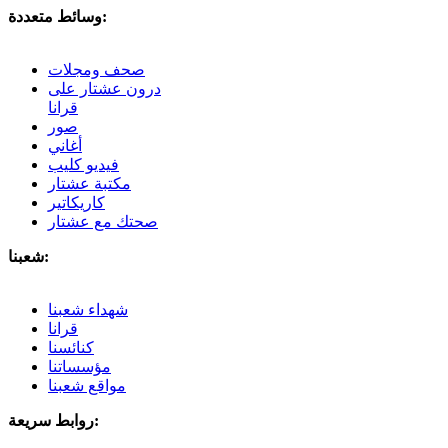
وسائط متعددة:
صحف ومجلات
درون عشتار على
قرانا
صور
أغاني
فيديو كليب
مكتبة عشتار
كاريكاتير
صحتك مع عشتار
شعبنا:
شهداء شعبنا
قرانا
كنائسنا
مؤسساتنا
مواقع شعبنا
روابط سريعة: