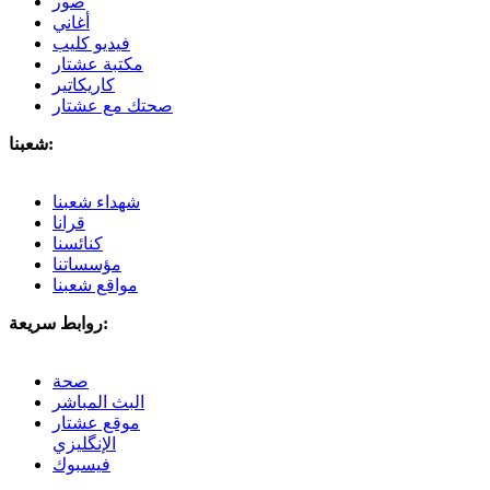
صور
أغاني
فيديو كليب
مكتبة عشتار
كاريكاتير
صحتك مع عشتار
شعبنا:
شهداء شعبنا
قرانا
كنائسنا
مؤسساتنا
مواقع شعبنا
روابط سريعة:
صحة
البث المباشر
موقع عشتار
الإنگليزي
فيسبوك