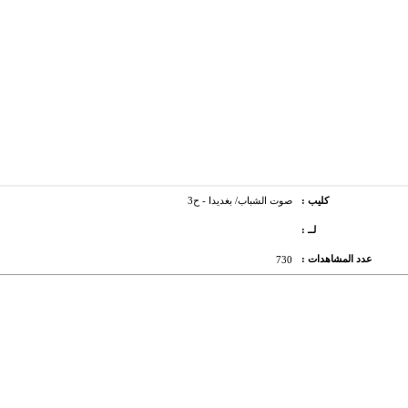
كليب :
صوت الشباب/ بغديدا - ح3
لــ :
عدد المشاهدات :
730