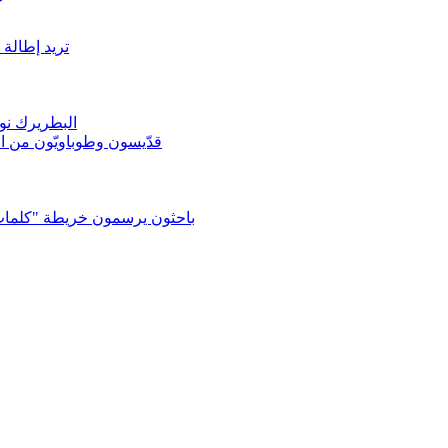
تريد إطالة عمرك؟.
البطريرك نون
قدّيسون وطوباويّون من ال
باحثون يرسمون خريطة "كلمات"