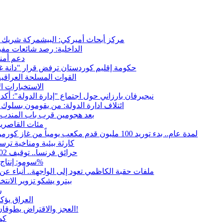
مركز أبحاث أميركي: البيشمركة شريك حي
الداخلية: رصد شائعات مفب
دعم أمني
حكومة إقليم كوردستان ترفض قرار "دانة غاز"
القوات المسلحة العراقي
الاستخبارات ال
نيجيرفان بارزاني حول اجتماع "إدارة الدولة": أكد
ائتلاف ادارة الدولة: من يقومون بسلوك 
بعد هجومين قرب باب المندب.. 
مئات القاصرين
لمدة عام.. بدء توريد 100 مليون قدم مكعب يومياً من غاز كورمور في إقليم كوردستان إلى وزارة الكهرباء العراقية
15كارثة بيئية ومناخية تر
حرائق فرنسا.. توقيف 402 شخص بينهم 156 قاصرا منذ بداية موسم الحرائق
سومو: إنتاج النفط في إقليم كوردستان انخفض إلى أقل من 10%
ملفات حقبة الكاظمي تعود إلى الواجهة.. أنباء 
بيترو يشكو تزوير الانت
ر
العراق يؤك
العجز والاقتراض يطوقان المالية العراقية.. اقتراض يتجاوز 3 تريليونات دينار!
كو