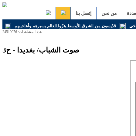
ددة
من نحن
إتصل بنا
يخي
قدّيسون من الشرق الأوسط هزّوا العالم بسِيرهم وأعاجيبهم
عدد المشاهدات: 24510076
صوت الشباب/ بغديدا - ح3