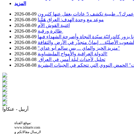
المزيد
. طبيبة تكشف 5 عادات يغفل عنها كثيرون
2026-08-09
موعد مع وحدة الهدف: العراق هَمُّنا
2026-08-09
اغنية القوش الأم
2026-08-09
طائرة ورقية
2026-08-09
ا يزور كاتدرائيّة سيّدة النجاة وأضرحة الشهداء فيها
2026-08-09
شعوب الأصليّة… إيمانٌ متجذّر في الأرض والثقافة
2026-08-09
"منريد الخبز والماي ... بس سالم ابو عداي"
2026-08-08
الدولة العراقية والأمواج المليشياوية!
2026-08-08
تحليل لأحداث ليلة أمس في العراق
2026-08-08
 الحمض النووي التي تتحكم في الجينات البشرية
2026-08-08
أربيل - عنكاوا
موقع القناة:
www.ishtartv.com
لارسال مقالاتكم و