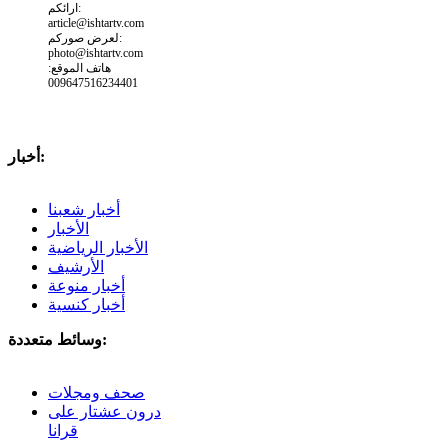
ارائكم:
article@ishtartv.com
لعرض صوركم:
photo@ishtartv.com
هاتف الموقع:
009647516234401
أخبار:
أخبار شعبنا
الأخبار
الأخبار الرياضية
الأرشيف
أخبار منوعة
أخبار كنسية
وسائط متعددة:
صحف ومجلات
درون عشتار على
قرانا