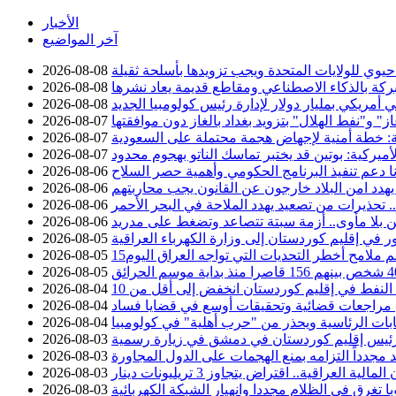
الأخبار
آخر المواضيع
وي للولايات المتحدة ويجب تزويدها بأسلحة ثقيلة
2026-08-08
ركة بالذكاء الاصطناعي ومقاطع قديمة يعاد نشرها
2026-08-08
 أمريكي بمليار دولار لإدارة رئيس كولومبيا الجديد
2026-08-08
 و"نفط الهلال" بتزويد بغداد بالغاز دون موافقتها
2026-08-07
ة: خطة أمنية لإجهاض هجمة محتملة على السعودية
2026-08-07
أميركية: بوتين قد يختبر تماسك الناتو بهجوم محدود
2026-08-07
نا دعم تنفيذ البرنامج الحكومي وأهمية حصر السلاح
2026-08-06
يهدد امن البلاد خارجون عن القانون يجب محاربتهم
2026-08-06
تحذيرات من تصعيد يهدد الملاحة في البحر الأحمر
2026-08-06
 بلا مأوى.. أزمة سبتة تتصاعد وتضغط على مدريد
2026-08-06
2026-08-05
سم ملامح أخطر التحديات التي تواجه العراق اليوم
2026-08-05
2026-08-05
2026-08-04
عن مراجعات قضائية وتحقيقات أوسع في قضايا فساد
2026-08-04
خابات الرئاسية ويحذر من "حرب أهلية" في كولومبيا
2026-08-04
ئيس إقليم كوردستان في دمشق في زيارة رسمية
2026-08-03
د مجدداً التزامه بمنع الهجمات على الدول المجاورة
2026-08-03
2026-08-03
با تغرق في الظلام مجددا وانهيار الشبكة الكهربائية
2026-08-03