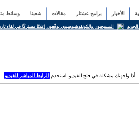
ة
الأخبار
برامج عشتار
مقالات
شعبنا
وسائط متع
الجديد
المسيحيون والكونفوشيوسيون يوقّعون إعلانًا مشتركًا في لقاء تار
أذا واجهتك مشكلة في فتح الفيديو. استخدم
الرابط المباشر للفيديو