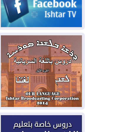
2026-08-08
الداخلية: رصد شائعات مفبركة
بالذكاء الاصطناعي ومقاطع قديمة يعاد نشرها
2026-08-08
دعم أمني أمريكي بمليار دولار
لإدارة رئيس كولومبيا الجديد
2026-08-07
حكومة إقليم كوردستان ترفض
قرار "دانة غاز" و"نفط الهلال" بتزويد بغداد
بالغاز دون موافقتها
2026-08-07
القوات المسلحة العراقية: خطة
أمنية لإجهاض هجمة محتملة على السعودية
2026-08-07
الاستخبارات الأميركية: بوتين
قد يختبر تماسك الناتو بهجوم محدود
2026-08-06
نيجيرفان بارزاني حول اجتماع
"إدارة الدولة": أكدنا دعم تنفيذ البرنامج
الحكومي وأهمية حصر السلاح