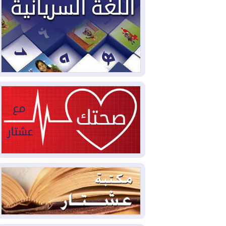
2026-08-06
ائتلاف ادارة الدولة: من
يقومون بسلوك يهدد امن البلاد خارجون عن
القانون يجب محاربتهم
2026-08-06
بعد هجومين قرب باب المندب..
تحذيرات من تصعيد يهدد الملاحة في البحر
الأحمر
2026-08-06
مئات القاصرين بلا مأوى.. أزمة
سبتة تتصاعد وتضغط على مدريد
2026-08-05
لمدة عام.. بدء توريد 100
مليون قدم مكعب يومياً من غاز كورمور في
إقليم كوردستان إلى وزارة الكهرباء العراقية
2026-08-05
15كارثة بيئية ومناخية ترسم
ملامح أخطر التحديات التي تواجه العراق
اليوم