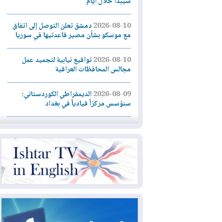
سيبدأ خلال أيام
2026-08-10
دمشق تعلن التوصل إلى اتفاق
مع موسكو بشأن مصير قاعدتيها في سوريا
2026-08-10
تواقيع نيابية لتجميد عمل
مجالس المحافظات العراقية
2026-08-09
الديمقراطي الكوردستاني:
سنؤسس مركزاً قيادياً في بغداد
2026-08-09
طهران تضع 6 شروط لفتح
هرمز.. وواشنطن تراهن على الضغوط
2026-08-09
غرب كندا.. حرائق الغابات تجبر
20 ألف شخص على إخلاء منازلهم
2026-08-08
مركز أبحاث أميركي: البيشمركة
شريك حيوي للولايات المتحدة ويجب تزويدها
بأسلحة ثقيلة