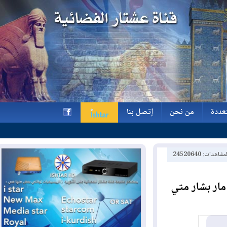
ة
من نحن
إتصل بنا
ة
من نحن
إتصل بنا
h
2452064
 بشار متي