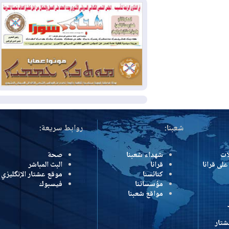
2026-08-05
حرائق فرنسا.. توقيف 402
شخص بينهم 156 قاصرا منذ بداية موسم
الحرائق
2026-08-04
سومو: إنتاج النفط في إقليم
كوردستان انخفض إلى أقل من 10%
المزيد
شعبنا:
روابط سريعة:
شهداء شعبنا
صحة
رانا
قرانا
البث المباشر
كنائسنا
موقع عشتار الإنگليزي
مؤسساتنا
فيسبوك
مواقع شعبنا