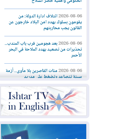
الحكومي وأهمية حصر السلاح
2026-08-06
ائتلاف ادارة الدولة: من
يقومون بسلوك يهدد امن البلاد خارجون عن
القانون يجب محاربتهم
2026-08-06
بعد هجومين قرب باب المندب..
تحذيرات من تصعيد يهدد الملاحة في البحر
الأحمر
2026-08-06
مئات القاصرين بلا مأوى.. أزمة
سبتة تتصاعد وتضغط على مدريد
2026-08-05
لمدة عام.. بدء توريد 100
مليون قدم مكعب يومياً من غاز كورمور في
إقليم كوردستان إلى وزارة الكهرباء العراقية
2026-08-05
15كارثة بيئية ومناخية ترسم
ملامح أخطر التحديات التي تواجه العراق
اليوم