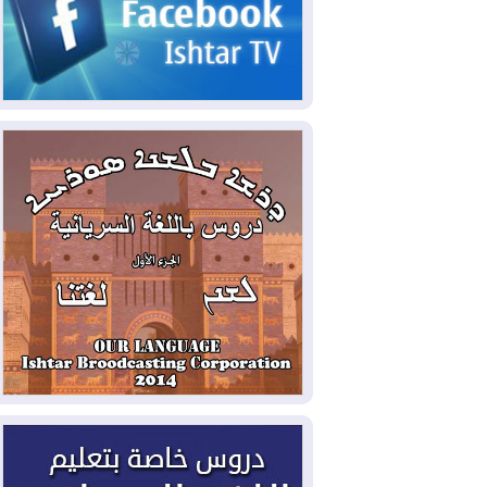
2026-08-05
حرائق فرنسا.. توقيف 402
شخص بينهم 156 قاصرا منذ بداية موسم
الحرائق
2026-08-04
سومو: إنتاج النفط في إقليم
كوردستان انخفض إلى أقل من 10%
2026-08-04
ملفات حقبة الكاظمي تعود إلى
الواجهة.. أنباء عن مراجعات قضائية
وتحقيقات أوسع في قضايا فساد
2026-08-04
بيترو يشكو تزوير الانتخابات
الرئاسية ويحذر من "حرب أهلية" في
كولومبيا
2026-08-03
رئيس إقليم كوردستان في
دمشق في زيارة رسمية
2026-08-03
العراق يؤكد مجدداً التزامه
بمنع الهجمات على الدول المجاورة