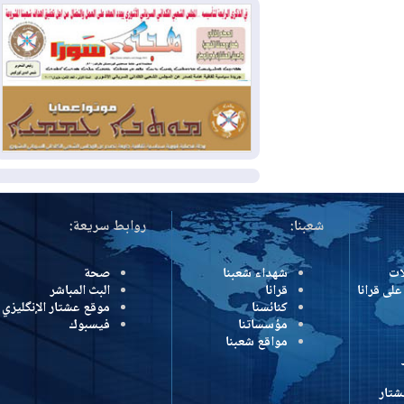
وإسرائيل تعلقان شن ضربات على إيران
2026-08-01
تقرير: الولايات المتحدة تسحب
منظومة باتريوت الدفاعية من أربيل
2026-08-01
النفط: اتفاقية ثلاثية لاستئناف
التصدير عبر جيهان بطاقة 750 ألف برميل
يومياً
المزيد
شعبنا:
روابط سريعة:
شهداء شعبنا
صحة
رانا
قرانا
البث المباشر
كنائسنا
موقع عشتار الإنگليزي
مؤسساتنا
فيسبوك
مواقع شعبنا