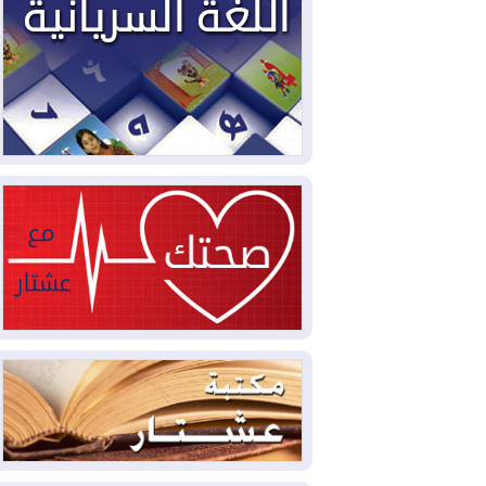
2026-08-03
العجز والاقتراض يطوقان
المالية العراقية.. اقتراض يتجاوز 3 تريليونات
دينار!
2026-08-03
كوبا تغرق في الظلام مجددا
وانهيار الشبكة الكهربائية
2026-08-03
أوامر بإجلاء 60 ألف شخص
بسبب الحرائق في ولاية واشنطن
2026-08-02
مشروع "حسابي" يُمهل
الموظفين حتى نهاية أغسطس لاستلام
بطاقاتهم المصرفية
2026-08-02
دمشق وعمّان تحذران بغداد:
أي هجوم من أراضي العراق سيواجه برد
2026-08-02
ترامب: الولايات المتحدة