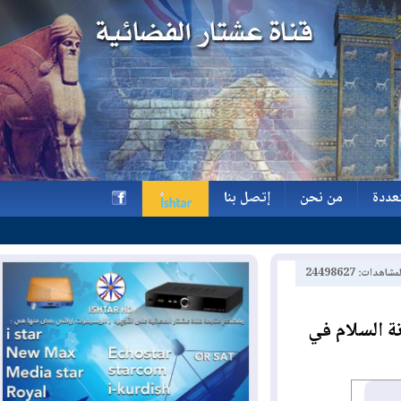
ة
من نحن
إتصل بنا
ة
من نحن
إتصل بنا
h
2449862
السلام في