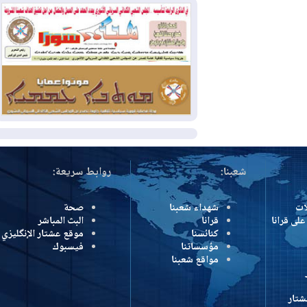
بسبب الحرائق في ولاية واشنطن
2026-08-02
مشروع "حسابي" يُمهل
الموظفين حتى نهاية أغسطس لاستلام
بطاقاتهم المصرفية
2026-08-02
دمشق وعمّان تحذران بغداد:
أي هجوم من أراضي العراق سيواجه برد
المزيد
شعبنا:
روابط سريعة:
شهداء شعبنا
صحة
رانا
قرانا
البث المباشر
كنائسنا
موقع عشتار الإنگليزي
مؤسساتنا
فيسبوك
مواقع شعبنا