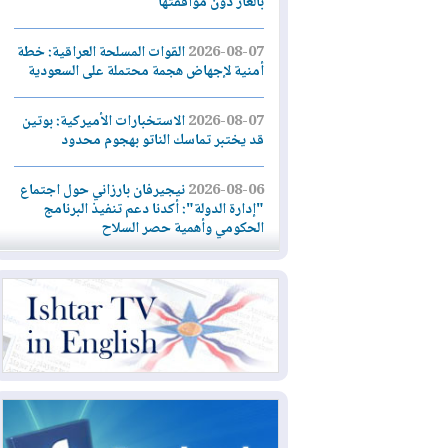
بالغاز دون موافقتها
2026-08-07
القوات المسلحة العراقية: خطة
أمنية لإجهاض هجمة محتملة على السعودية
2026-08-07
الاستخبارات الأميركية: بوتين
قد يختبر تماسك الناتو بهجوم محدود
2026-08-06
نيجيرفان بارزاني حول اجتماع
"إدارة الدولة": أكدنا دعم تنفيذ البرنامج
الحكومي وأهمية حصر السلاح
2026-08-06
ائتلاف ادارة الدولة: من
يقومون بسلوك يهدد امن البلاد خارجون عن
القانون يجب محاربتهم
2026-08-06
بعد هجومين قرب باب المندب..
تحذيرات من تصعيد يهدد الملاحة في البحر
الأحمر