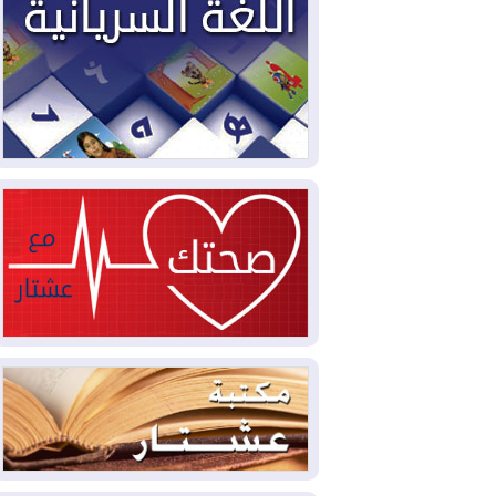
2026-08-04
بيترو يشكو تزوير الانتخابات
الرئاسية ويحذر من "حرب أهلية" في
كولومبيا
2026-08-03
رئيس إقليم كوردستان في
دمشق في زيارة رسمية
2026-08-03
العراق يؤكد مجدداً التزامه
بمنع الهجمات على الدول المجاورة
2026-08-03
العجز والاقتراض يطوقان
المالية العراقية.. اقتراض يتجاوز 3 تريليونات
دينار!
2026-08-03
كوبا تغرق في الظلام مجددا
وانهيار الشبكة الكهربائية
2026-08-03
أوامر بإجلاء 60 ألف شخص