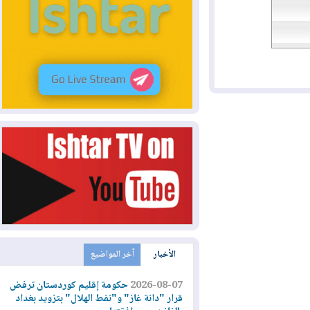
الأخبار
آخر المواضيع
2026-08-07
حكومة إقليم كوردستان ترفض
قرار "دانة غاز" و"نفط الهلال" بتزويد بغداد