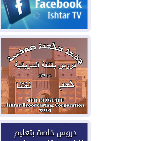
2026-08-06
مئات القاصرين بلا مأوى.. أزمة
سبتة تتصاعد وتضغط على مدريد
2026-08-05
لمدة عام.. بدء توريد 100
مليون قدم مكعب يومياً من غاز كورمور في
إقليم كوردستان إلى وزارة الكهرباء العراقية
2026-08-05
15كارثة بيئية ومناخية ترسم
ملامح أخطر التحديات التي تواجه العراق
اليوم
2026-08-05
حرائق فرنسا.. توقيف 402
شخص بينهم 156 قاصرا منذ بداية موسم
الحرائق
2026-08-04
سومو: إنتاج النفط في إقليم
كوردستان انخفض إلى أقل من 10%
2026-08-04
ملفات حقبة الكاظمي تعود إلى
الواجهة.. أنباء عن مراجعات قضائية
وتحقيقات أوسع في قضايا فساد