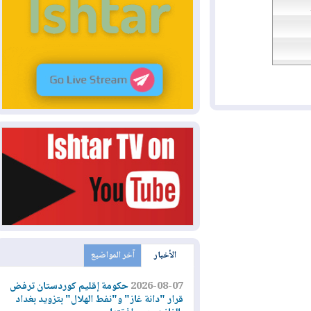
الأخبار
آخر المواضيع
2026-08-07
حكومة إقليم كوردستان ترفض
قرار "دانة غاز" و"نفط الهلال" بتزويد بغداد