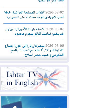
بالغاز دون موافقتها
2026-08-07
القوات المسلحة العراقية: خطة
أمنية لإجهاض هجمة محتملة على السعودية
2026-08-07
الاستخبارات الأميركية: بوتين
قد يختبر تماسك الناتو بهجوم محدود
2026-08-06
نيجيرفان بارزاني حول اجتماع
"إدارة الدولة": أكدنا دعم تنفيذ البرنامج
الحكومي وأهمية حصر السلاح
2026-08-06
ائتلاف ادارة الدولة: من
يقومون بسلوك يهدد امن البلاد خارجون عن
القانون يجب محاربتهم
2026-08-06
بعد هجومين قرب باب المندب..
تحذيرات من تصعيد يهدد الملاحة في البحر
الأحمر