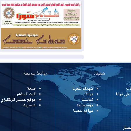
بسبب الحرائق في ولاية واشنطن
2026-08-02
مشروع "حسابي" يُمهل
الموظفين حتى نهاية أغسطس لاستلام
بطاقاتهم المصرفية
2026-08-02
دمشق وعمّان تحذران بغداد:
أي هجوم من أراضي العراق سيواجه برد
المزيد
شعبنا:
روابط سريعة:
شهداء شعبنا
صحة
رانا
قرانا
البث المباشر
كنائسنا
موقع عشتار الإنگليزي
مؤسساتنا
فيسبوك
مواقع شعبنا