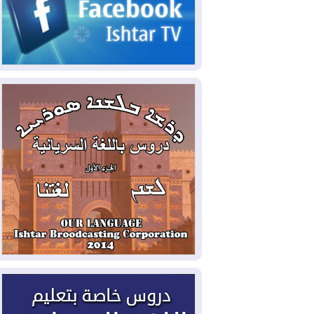
2026-08-06
مئات القاصرين بلا مأوى.. أزمة
سبتة تتصاعد وتضغط على مدريد
2026-08-05
لمدة عام.. بدء توريد 100
مليون قدم مكعب يومياً من غاز كورمور في
إقليم كوردستان إلى وزارة الكهرباء العراقية
2026-08-05
15كارثة بيئية ومناخية ترسم
ملامح أخطر التحديات التي تواجه العراق
اليوم
2026-08-05
حرائق فرنسا.. توقيف 402
شخص بينهم 156 قاصرا منذ بداية موسم
الحرائق
2026-08-04
سومو: إنتاج النفط في إقليم
كوردستان انخفض إلى أقل من 10%
2026-08-04
ملفات حقبة الكاظمي تعود إلى
الواجهة.. أنباء عن مراجعات قضائية
وتحقيقات أوسع في قضايا فساد