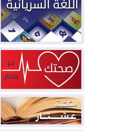
2026-08-04
بيترو يشكو تزوير الانتخابات
الرئاسية ويحذر من "حرب أهلية" في
كولومبيا
2026-08-03
رئيس إقليم كوردستان في
دمشق في زيارة رسمية
2026-08-03
العراق يؤكد مجدداً التزامه
بمنع الهجمات على الدول المجاورة
2026-08-03
العجز والاقتراض يطوقان
المالية العراقية.. اقتراض يتجاوز 3 تريليونات
دينار!
2026-08-03
كوبا تغرق في الظلام مجددا
وانهيار الشبكة الكهربائية
2026-08-03
أوامر بإجلاء 60 ألف شخص