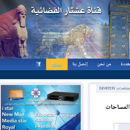
ة
من نحن
إتصل بنا
ة
من نحن
إتصل بنا
h
2450213
مساحات