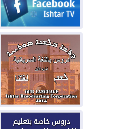
2026-08-06
مئات القاصرين بلا مأوى.. أزمة
سبتة تتصاعد وتضغط على مدريد
2026-08-05
لمدة عام.. بدء توريد 100
مليون قدم مكعب يومياً من غاز كورمور في
إقليم كوردستان إلى وزارة الكهرباء العراقية
2026-08-05
15كارثة بيئية ومناخية ترسم
ملامح أخطر التحديات التي تواجه العراق
اليوم
2026-08-05
حرائق فرنسا.. توقيف 402
شخص بينهم 156 قاصرا منذ بداية موسم
الحرائق
2026-08-04
سومو: إنتاج النفط في إقليم
كوردستان انخفض إلى أقل من 10%
2026-08-04
ملفات حقبة الكاظمي تعود إلى
الواجهة.. أنباء عن مراجعات قضائية
وتحقيقات أوسع في قضايا فساد