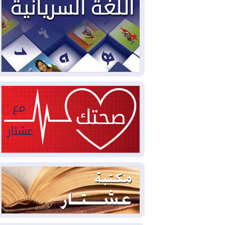
2026-08-04
بيترو يشكو تزوير الانتخابات
الرئاسية ويحذر من "حرب أهلية" في
كولومبيا
2026-08-03
رئيس إقليم كوردستان في
دمشق في زيارة رسمية
2026-08-03
العراق يؤكد مجدداً التزامه
بمنع الهجمات على الدول المجاورة
2026-08-03
العجز والاقتراض يطوقان
المالية العراقية.. اقتراض يتجاوز 3 تريليونات
دينار!
2026-08-03
كوبا تغرق في الظلام مجددا
وانهيار الشبكة الكهربائية
2026-08-03
أوامر بإجلاء 60 ألف شخص