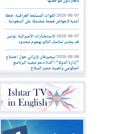
بالغاز دون موافقتها
2026-08-07
القوات المسلحة العراقية: خطة
أمنية لإجهاض هجمة محتملة على السعودية
2026-08-07
الاستخبارات الأميركية: بوتين
قد يختبر تماسك الناتو بهجوم محدود
2026-08-06
نيجيرفان بارزاني حول اجتماع
"إدارة الدولة": أكدنا دعم تنفيذ البرنامج
الحكومي وأهمية حصر السلاح
2026-08-06
ائتلاف ادارة الدولة: من
يقومون بسلوك يهدد امن البلاد خارجون عن
القانون يجب محاربتهم
2026-08-06
بعد هجومين قرب باب المندب..
تحذيرات من تصعيد يهدد الملاحة في البحر
الأحمر