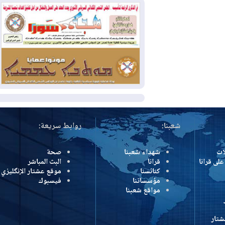
بسبب الحرائق في ولاية واشنطن
2026-08-02
مشروع "حسابي" يُمهل
الموظفين حتى نهاية أغسطس لاستلام
بطاقاتهم المصرفية
2026-08-02
دمشق وعمّان تحذران بغداد:
أي هجوم من أراضي العراق سيواجه برد
المزيد
شعبنا:
روابط سريعة:
شهداء شعبنا
صحة
رانا
قرانا
البث المباشر
كنائسنا
موقع عشتار الإنگليزي
مؤسساتنا
فيسبوك
مواقع شعبنا