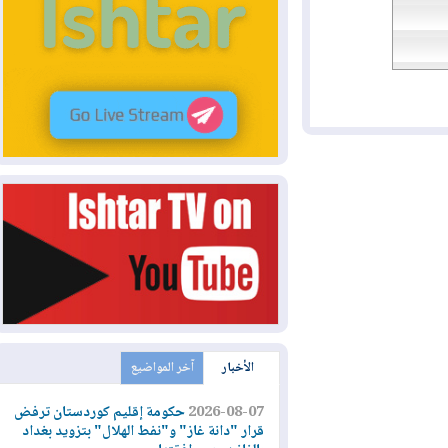
الأخبار
آخر المواضيع
2026-08-07
حكومة إقليم كوردستان ترفض
قرار "دانة غاز" و"نفط الهلال" بتزويد بغداد