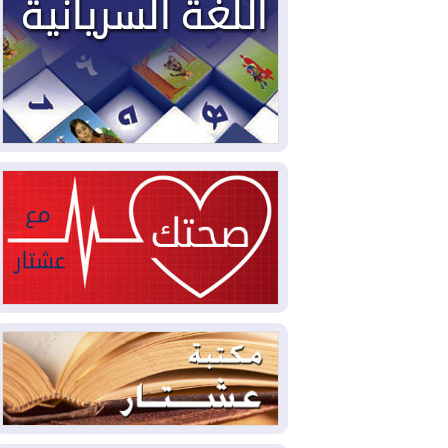
2026-08-04
بيترو يشكو تزوير الانتخابات
الرئاسية ويحذر من "حرب أهلية" في
كولومبيا
2026-08-03
رئيس إقليم كوردستان في
دمشق في زيارة رسمية
2026-08-03
العراق يؤكد مجدداً التزامه
بمنع الهجمات على الدول المجاورة
2026-08-03
العجز والاقتراض يطوقان
المالية العراقية.. اقتراض يتجاوز 3 تريليونات
دينار!
2026-08-03
كوبا تغرق في الظلام مجددا
وانهيار الشبكة الكهربائية
2026-08-03
أوامر بإجلاء 60 ألف شخص