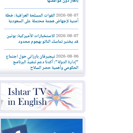
بالغاز دون موافقتها
2026-08-07
القوات المسلحة العراقية: خطة
أمنية لإجهاض هجمة محتملة على السعودية
2026-08-07
الاستخبارات الأميركية: بوتين
قد يختبر تماسك الناتو بهجوم محدود
2026-08-06
نيجيرفان بارزاني حول اجتماع
"إدارة الدولة": أكدنا دعم تنفيذ البرنامج
الحكومي وأهمية حصر السلاح
2026-08-06
ائتلاف ادارة الدولة: من
يقومون بسلوك يهدد امن البلاد خارجون عن
القانون يجب محاربتهم
2026-08-06
بعد هجومين قرب باب المندب..
تحذيرات من تصعيد يهدد الملاحة في البحر
الأحمر