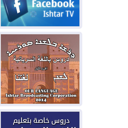
2026-08-06
مئات القاصرين بلا مأوى.. أزمة
سبتة تتصاعد وتضغط على مدريد
2026-08-05
لمدة عام.. بدء توريد 100
مليون قدم مكعب يومياً من غاز كورمور في
إقليم كوردستان إلى وزارة الكهرباء العراقية
2026-08-05
15كارثة بيئية ومناخية ترسم
ملامح أخطر التحديات التي تواجه العراق
اليوم
2026-08-05
حرائق فرنسا.. توقيف 402
شخص بينهم 156 قاصرا منذ بداية موسم
الحرائق
2026-08-04
سومو: إنتاج النفط في إقليم
كوردستان انخفض إلى أقل من 10%
2026-08-04
ملفات حقبة الكاظمي تعود إلى
الواجهة.. أنباء عن مراجعات قضائية
وتحقيقات أوسع في قضايا فساد