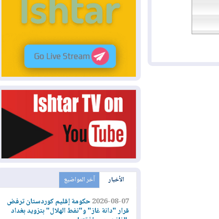
الأخبار
آخر المواضيع
2026-08-07
حكومة إقليم كوردستان ترفض
قرار "دانة غاز" و"نفط الهلال" بتزويد بغداد