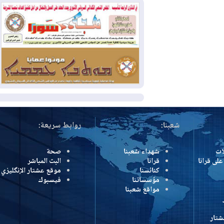
بسبب الحرائق في ولاية واشنطن
2026-08-02
مشروع "حسابي" يُمهل
الموظفين حتى نهاية أغسطس لاستلام
بطاقاتهم المصرفية
2026-08-02
دمشق وعمّان تحذران بغداد:
أي هجوم من أراضي العراق سيواجه برد
المزيد
شعبنا:
روابط سريعة:
شهداء شعبنا
صحة
رانا
قرانا
البث المباشر
كنائسنا
موقع عشتار الإنگليزي
مؤسساتنا
فيسبوك
مواقع شعبنا