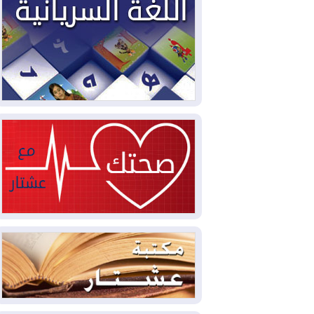
2026-08-03
العجز والاقتراض يطوقان
المالية العراقية.. اقتراض يتجاوز 3 تريليونات
دينار!
2026-08-03
كوبا تغرق في الظلام مجددا
وانهيار الشبكة الكهربائية
2026-08-03
أوامر بإجلاء 60 ألف شخص
بسبب الحرائق في ولاية واشنطن
2026-08-02
مشروع "حسابي" يُمهل
الموظفين حتى نهاية أغسطس لاستلام
بطاقاتهم المصرفية
2026-08-02
دمشق وعمّان تحذران بغداد:
أي هجوم من أراضي العراق سيواجه برد
2026-08-02
ترامب: الولايات المتحدة