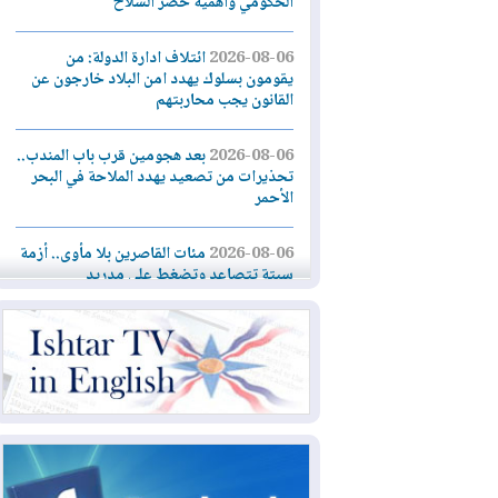
الحكومي وأهمية حصر السلاح
2026-08-06
ائتلاف ادارة الدولة: من
يقومون بسلوك يهدد امن البلاد خارجون عن
القانون يجب محاربتهم
2026-08-06
بعد هجومين قرب باب المندب..
تحذيرات من تصعيد يهدد الملاحة في البحر
الأحمر
2026-08-06
مئات القاصرين بلا مأوى.. أزمة
سبتة تتصاعد وتضغط على مدريد
2026-08-05
لمدة عام.. بدء توريد 100
مليون قدم مكعب يومياً من غاز كورمور في
إقليم كوردستان إلى وزارة الكهرباء العراقية
2026-08-05
15كارثة بيئية ومناخية ترسم
ملامح أخطر التحديات التي تواجه العراق
اليوم