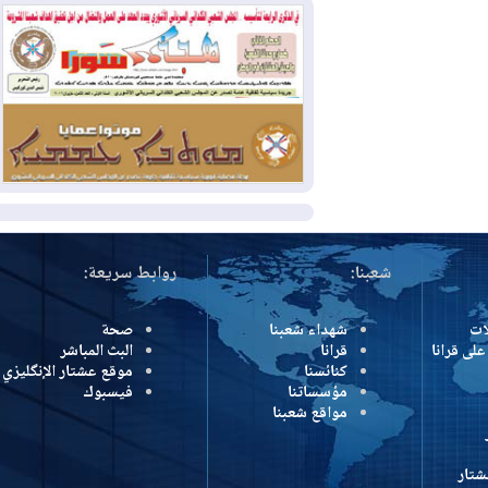
وإسرائيل تعلقان شن ضربات على إيران
2026-08-01
تقرير: الولايات المتحدة تسحب
منظومة باتريوت الدفاعية من أربيل
2026-08-01
النفط: اتفاقية ثلاثية لاستئناف
التصدير عبر جيهان بطاقة 750 ألف برميل
يومياً
المزيد
شعبنا:
روابط سريعة:
شهداء شعبنا
صحة
رانا
قرانا
البث المباشر
كنائسنا
موقع عشتار الإنگليزي
مؤسساتنا
فيسبوك
مواقع شعبنا