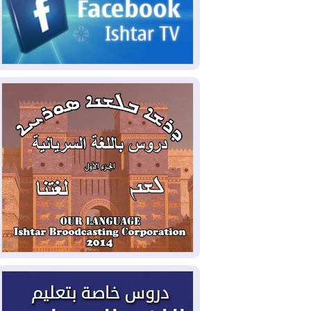
2026-08-05
حرائق فرنسا.. توقيف 402
شخص بينهم 156 قاصرا منذ بداية موسم
الحرائق
2026-08-04
سومو: إنتاج النفط في إقليم
كوردستان انخفض إلى أقل من 10%
2026-08-04
ملفات حقبة الكاظمي تعود إلى
الواجهة.. أنباء عن مراجعات قضائية
وتحقيقات أوسع في قضايا فساد
2026-08-04
بيترو يشكو تزوير الانتخابات
الرئاسية ويحذر من "حرب أهلية" في
كولومبيا
2026-08-03
رئيس إقليم كوردستان في
دمشق في زيارة رسمية
2026-08-03
العراق يؤكد مجدداً التزامه
بمنع الهجمات على الدول المجاورة