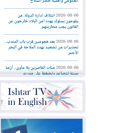
الحكومي وأهمية حصر السلاح
2026-08-06
ائتلاف ادارة الدولة: من
يقومون بسلوك يهدد امن البلاد خارجون عن
القانون يجب محاربتهم
2026-08-06
بعد هجومين قرب باب المندب..
تحذيرات من تصعيد يهدد الملاحة في البحر
الأحمر
2026-08-06
مئات القاصرين بلا مأوى.. أزمة
سبتة تتصاعد وتضغط على مدريد
2026-08-05
لمدة عام.. بدء توريد 100
مليون قدم مكعب يومياً من غاز كورمور في
إقليم كوردستان إلى وزارة الكهرباء العراقية
2026-08-05
15كارثة بيئية ومناخية ترسم
ملامح أخطر التحديات التي تواجه العراق
اليوم