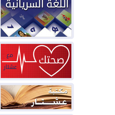
2026-08-03
العجز والاقتراض يطوقان
المالية العراقية.. اقتراض يتجاوز 3 تريليونات
دينار!
2026-08-03
كوبا تغرق في الظلام مجددا
وانهيار الشبكة الكهربائية
2026-08-03
أوامر بإجلاء 60 ألف شخص
بسبب الحرائق في ولاية واشنطن
2026-08-02
مشروع "حسابي" يُمهل
الموظفين حتى نهاية أغسطس لاستلام
بطاقاتهم المصرفية
2026-08-02
دمشق وعمّان تحذران بغداد:
أي هجوم من أراضي العراق سيواجه برد
2026-08-02
ترامب: الولايات المتحدة