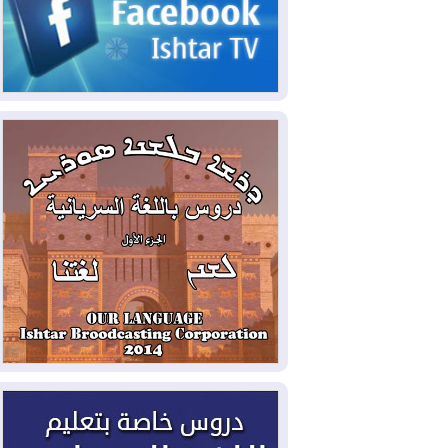
2026-08-05
حرائق فرنسا.. توقيف 402
شخص بينهم 156 قاصرا منذ بداية موسم
الحرائق
2026-08-04
سومو: إنتاج النفط في إقليم
كوردستان انخفض إلى أقل من 10%
2026-08-04
ملفات حقبة الكاظمي تعود إلى
الواجهة.. أنباء عن مراجعات قضائية
وتحقيقات أوسع في قضايا فساد
2026-08-04
بيترو يشكو تزوير الانتخابات
الرئاسية ويحذر من "حرب أهلية" في
كولومبيا
2026-08-03
رئيس إقليم كوردستان في
دمشق في زيارة رسمية
2026-08-03
العراق يؤكد مجدداً التزامه
بمنع الهجمات على الدول المجاورة