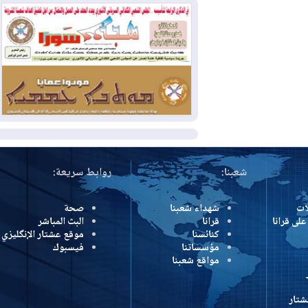
وإسرائيل تعلقان شن ضربات على إيران
2026-08-01
تقرير: الولايات المتحدة تسحب
منظومة باتريوت الدفاعية من أربيل
2026-08-01
النفط: اتفاقية ثلاثية لاستئناف
التصدير عبر جيهان بطاقة 750 ألف برميل
يومياً
المزيد
شعبنا:
روابط سريعة:
شهداء شعبنا
صحة
رانا
قرانا
البث المباشر
كنائسنا
موقع عشتار الإنگليزي
مؤسساتنا
فيسبوك
مواقع شعبنا