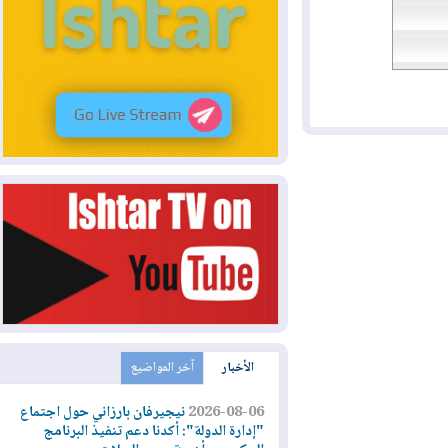
الأخبار
آخر المواضيع
2026-08-06
نيجيرفان بارزاني حول اجتماع
"إدارة الدولة": أكدنا دعم تنفيذ البرنامج