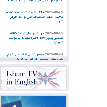
إقليم كوردستان إلى وزارة الكهرباء العراقية
2026-08-05
15كارثة بيئية ومناخية ترسم
ملامح أخطر التحديات التي تواجه العراق
اليوم
2026-08-05
حرائق فرنسا.. توقيف 402
شخص بينهم 156 قاصرا منذ بداية موسم
الحرائق
2026-08-04
سومو: إنتاج النفط في إقليم
كوردستان انخفض إلى أقل من 10%
2026-08-04
ملفات حقبة الكاظمي تعود إلى
الواجهة.. أنباء عن مراجعات قضائية
وتحقيقات أوسع في قضايا فساد
2026-08-04
بيترو يشكو تزوير الانتخابات
الرئاسية ويحذر من "حرب أهلية" في
كولومبيا