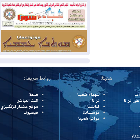
2026-07-31
50 درجة مئوية في 5
محافظات.. العراق على موعد مع موجة حر
السبت
2026-07-31
سبتة تهز أوروبا.. إيطاليا تهدد
بورقة شنغن وفرنسا تشدد الحدود
المزيد
شعبنا:
روابط سريعة:
شهداء شعبنا
صحة
رانا
قرانا
البث المباشر
كنائسنا
موقع عشتار الإنگليزي
مؤسساتنا
فيسبوك
مواقع شعبنا