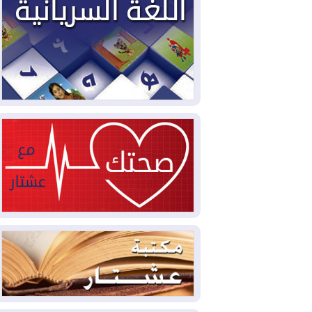
2026-08-02
دمشق وعمّان تحذران بغداد:
أي هجوم من أراضي العراق سيواجه برد
2026-08-02
ترامب: الولايات المتحدة
وإسرائيل تعلقان شن ضربات على إيران
2026-08-01
تقرير: الولايات المتحدة تسحب
منظومة باتريوت الدفاعية من أربيل
2026-08-01
النفط: اتفاقية ثلاثية لاستئناف
التصدير عبر جيهان بطاقة 750 ألف برميل
يومياً
2026-08-01
"في أقرب وقت ممكن".. إدارة
ترامب تخطط لشن ضربات جديدة على إيران
2026-07-31
أتروشي: قرار السلم والحرب
في العراق "مختطف" وخارج سيطرة
الحكومة