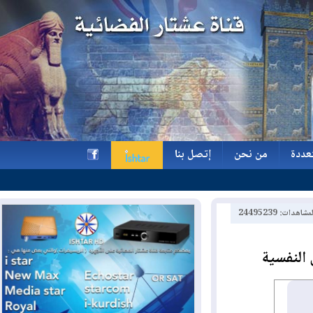
ة
من نحن
إتصل بنا
ة
من نحن
إتصل بنا
h
2449523
نفسية