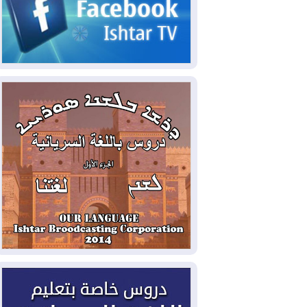
2026-08-03
رئيس إقليم كوردستان في
دمشق في زيارة رسمية
2026-08-03
العراق يؤكد مجدداً التزامه
بمنع الهجمات على الدول المجاورة
2026-08-03
العجز والاقتراض يطوقان
المالية العراقية.. اقتراض يتجاوز 3 تريليونات
دينار!
2026-08-03
كوبا تغرق في الظلام مجددا
وانهيار الشبكة الكهربائية
2026-08-03
أوامر بإجلاء 60 ألف شخص
بسبب الحرائق في ولاية واشنطن
2026-08-02
مشروع "حسابي" يُمهل
الموظفين حتى نهاية أغسطس لاستلام
بطاقاتهم المصرفية