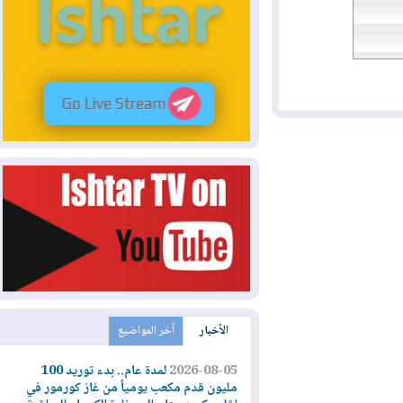
الأخبار
آخر المواضيع
2026-08-05
لمدة عام.. بدء توريد 100
مليون قدم مكعب يومياً من غاز كورمور في