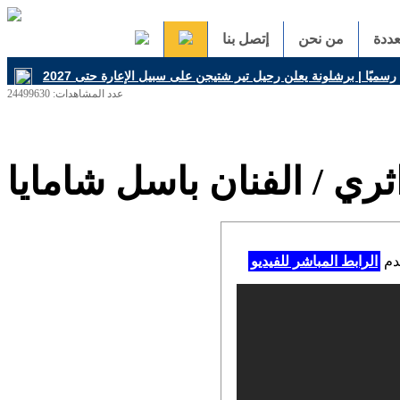
ددة
من نحن
إتصل بنا
عدد المشاهدات: 24499630
ري / الفنان باسل شامايا
خدم
الرابط المباشر للفيديو