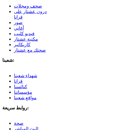
صحف ومجلات
درون عشتار على
قرانا
صور
أغاني
فيديو كليب
مكتبة عشتار
كاريكاتير
صحتك مع عشتار
شعبنا:
شهداء شعبنا
قرانا
كنائسنا
مؤسساتنا
مواقع شعبنا
روابط سريعة:
صحة
البث المباشر