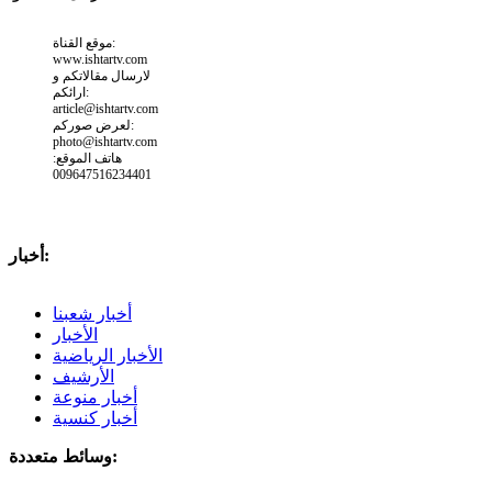
موقع القناة:
www.ishtartv.com
لارسال مقالاتكم و
ارائكم:
article@ishtartv.com
لعرض صوركم:
photo@ishtartv.com
هاتف الموقع:
009647516234401
أخبار:
أخبار شعبنا
الأخبار
الأخبار الرياضية
الأرشيف
أخبار منوعة
أخبار كنسية
وسائط متعددة: