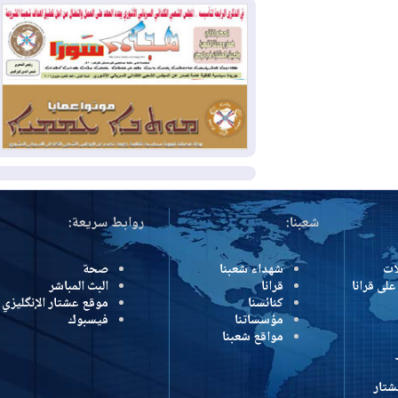
كولومبيا
2026-08-03
رئيس إقليم كوردستان في
دمشق في زيارة رسمية
2026-08-03
العراق يؤكد مجدداً التزامه
بمنع الهجمات على الدول المجاورة
المزيد
شعبنا:
روابط سريعة:
شهداء شعبنا
صحة
رانا
قرانا
البث المباشر
كنائسنا
موقع عشتار الإنگليزي
مؤسساتنا
فيسبوك
مواقع شعبنا