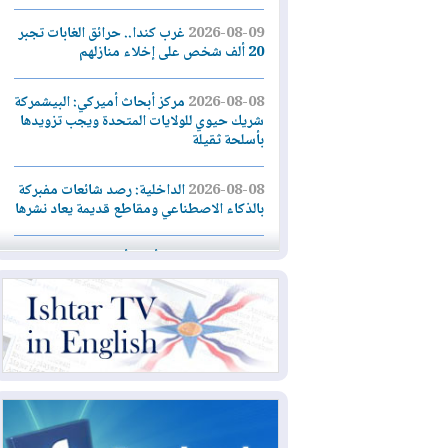
2026-08-09
غرب كندا.. حرائق الغابات تجبر
20 ألف شخص على إخلاء منازلهم
2026-08-08
مركز أبحاث أميركي: البيشمركة
شريك حيوي للولايات المتحدة ويجب تزويدها
بأسلحة ثقيلة
2026-08-08
الداخلية: رصد شائعات مفبركة
بالذكاء الاصطناعي ومقاطع قديمة يعاد نشرها
2026-08-08
دعم أمني أمريكي بمليار دولار
لإدارة رئيس كولومبيا الجديد
2026-08-07
حكومة إقليم كوردستان ترفض
قرار "دانة غاز" و"نفط الهلال" بتزويد بغداد
بالغاز دون موافقتها
2026-08-07
القوات المسلحة العراقية: خطة
أمنية لإجهاض هجمة محتملة على السعودية