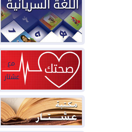
مليون قدم مكعب يومياً من غاز كورمور في
إقليم كوردستان إلى وزارة الكهرباء العراقية
2026-08-05
15كارثة بيئية ومناخية ترسم
ملامح أخطر التحديات التي تواجه العراق
اليوم
2026-08-05
حرائق فرنسا.. توقيف 402
شخص بينهم 156 قاصرا منذ بداية موسم
الحرائق
2026-08-04
سومو: إنتاج النفط في إقليم
كوردستان انخفض إلى أقل من 10%
2026-08-04
ملفات حقبة الكاظمي تعود إلى
الواجهة.. أنباء عن مراجعات قضائية
وتحقيقات أوسع في قضايا فساد
2026-08-04
بيترو يشكو تزوير الانتخابات
الرئاسية ويحذر من "حرب أهلية" في