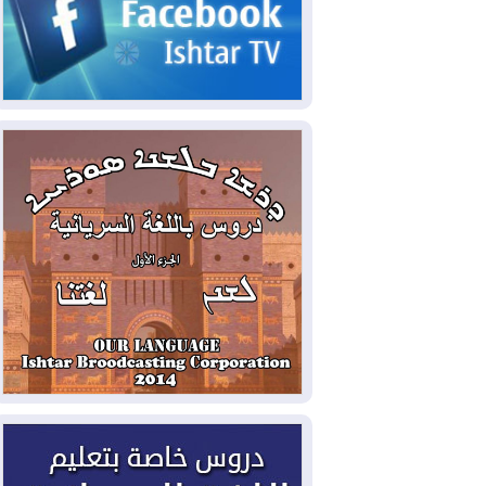
2026-08-07
الاستخبارات الأميركية: بوتين
قد يختبر تماسك الناتو بهجوم محدود
2026-08-06
نيجيرفان بارزاني حول اجتماع
"إدارة الدولة": أكدنا دعم تنفيذ البرنامج
الحكومي وأهمية حصر السلاح
2026-08-06
ائتلاف ادارة الدولة: من
يقومون بسلوك يهدد امن البلاد خارجون عن
القانون يجب محاربتهم
2026-08-06
بعد هجومين قرب باب المندب..
تحذيرات من تصعيد يهدد الملاحة في البحر
الأحمر
2026-08-06
مئات القاصرين بلا مأوى.. أزمة
سبتة تتصاعد وتضغط على مدريد
2026-08-05
لمدة عام.. بدء توريد 100