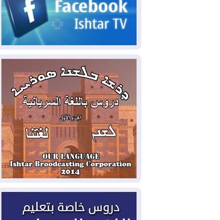
2026-08-05
حرائق فرنسا.. توقيف 402
شخص بينهم 156 قاصرا منذ بداية موسم
الحرائق
2026-08-04
سومو: إنتاج النفط في إقليم
كوردستان انخفض إلى أقل من 10%
2026-08-04
ملفات حقبة الكاظمي تعود إلى
الواجهة.. أنباء عن مراجعات قضائية
وتحقيقات أوسع في قضايا فساد
2026-08-04
بيترو يشكو تزوير الانتخابات
الرئاسية ويحذر من "حرب أهلية" في
كولومبيا
2026-08-03
رئيس إقليم كوردستان في
دمشق في زيارة رسمية
2026-08-03
العراق يؤكد مجدداً التزامه
بمنع الهجمات على الدول المجاورة