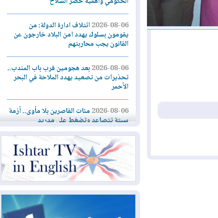
الحكومي وأهمية حصر السلاح
2026-08-06
ائتلاف ادارة الدولة: من
يقومون بسلوك يهدد امن البلاد خارجون عن
القانون يجب محاربتهم
2026-08-06
بعد هجومين قرب باب المندب..
تحذيرات من تصعيد يهدد الملاحة في البحر
الأحمر
2026-08-06
مئات القاصرين بلا مأوى.. أزمة
سبتة تتصاعد وتضغط على مدريد
2026-08-05
لمدة عام.. بدء توريد 100
مليون قدم مكعب يومياً من غاز كورمور في
إقليم كوردستان إلى وزارة الكهرباء العراقية
2026-08-05
15كارثة بيئية ومناخية ترسم
ملامح أخطر التحديات التي تواجه العراق
اليوم