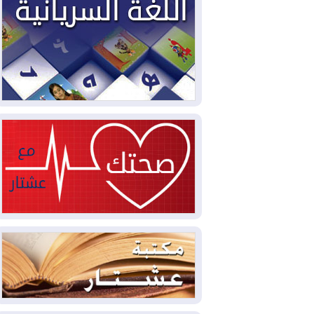
2026-08-03
العجز والاقتراض يطوقان
المالية العراقية.. اقتراض يتجاوز 3 تريليونات
دينار!
2026-08-03
كوبا تغرق في الظلام مجددا
وانهيار الشبكة الكهربائية
2026-08-03
أوامر بإجلاء 60 ألف شخص
بسبب الحرائق في ولاية واشنطن
2026-08-02
مشروع "حسابي" يُمهل
الموظفين حتى نهاية أغسطس لاستلام
بطاقاتهم المصرفية
2026-08-02
دمشق وعمّان تحذران بغداد:
أي هجوم من أراضي العراق سيواجه برد
2026-08-02
ترامب: الولايات المتحدة