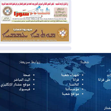
وإسرائيل تعلقان شن ضربات على إيران
2026-08-01
تقرير: الولايات المتحدة تسحب
منظومة باتريوت الدفاعية من أربيل
2026-08-01
النفط: اتفاقية ثلاثية لاستئناف
التصدير عبر جيهان بطاقة 750 ألف برميل
يومياً
المزيد
شعبنا:
روابط سريعة:
شهداء شعبنا
صحة
رانا
قرانا
البث المباشر
كنائسنا
موقع عشتار الإنگليزي
مؤسساتنا
فيسبوك
مواقع شعبنا