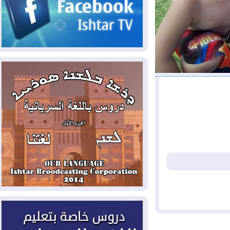
2026-08-06
مئات القاصرين بلا مأوى.. أزمة
سبتة تتصاعد وتضغط على مدريد
2026-08-05
لمدة عام.. بدء توريد 100
مليون قدم مكعب يومياً من غاز كورمور في
إقليم كوردستان إلى وزارة الكهرباء العراقية
2026-08-05
15كارثة بيئية ومناخية ترسم
ملامح أخطر التحديات التي تواجه العراق
اليوم
2026-08-05
حرائق فرنسا.. توقيف 402
شخص بينهم 156 قاصرا منذ بداية موسم
الحرائق
2026-08-04
سومو: إنتاج النفط في إقليم
كوردستان انخفض إلى أقل من 10%
2026-08-04
ملفات حقبة الكاظمي تعود إلى
الواجهة.. أنباء عن مراجعات قضائية
وتحقيقات أوسع في قضايا فساد