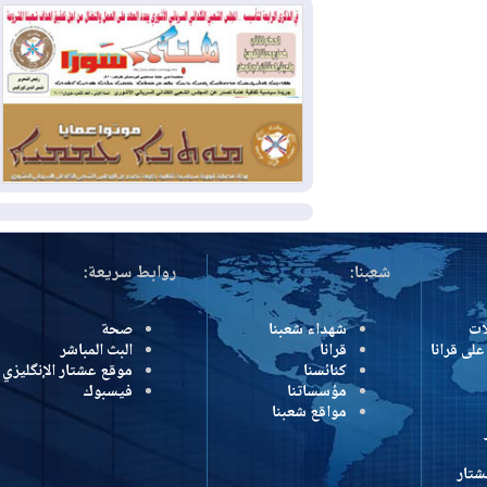
بسبب الحرائق في ولاية واشنطن
2026-08-02
مشروع "حسابي" يُمهل
الموظفين حتى نهاية أغسطس لاستلام
بطاقاتهم المصرفية
2026-08-02
دمشق وعمّان تحذران بغداد:
أي هجوم من أراضي العراق سيواجه برد
المزيد
شعبنا:
روابط سريعة:
شهداء شعبنا
صحة
رانا
قرانا
البث المباشر
كنائسنا
موقع عشتار الإنگليزي
مؤسساتنا
فيسبوك
مواقع شعبنا