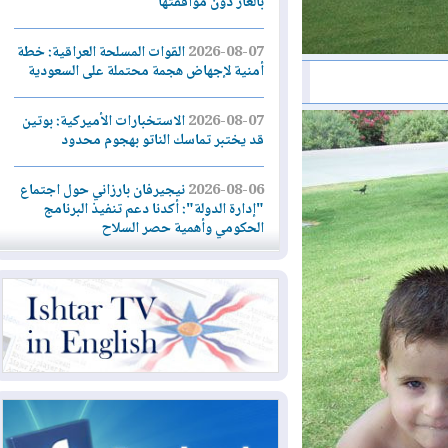
بالغاز دون موافقتها
2026-08-07
القوات المسلحة العراقية: خطة
أمنية لإجهاض هجمة محتملة على السعودية
2026-08-07
الاستخبارات الأميركية: بوتين
قد يختبر تماسك الناتو بهجوم محدود
2026-08-06
نيجيرفان بارزاني حول اجتماع
"إدارة الدولة": أكدنا دعم تنفيذ البرنامج
الحكومي وأهمية حصر السلاح
2026-08-06
ائتلاف ادارة الدولة: من
يقومون بسلوك يهدد امن البلاد خارجون عن
القانون يجب محاربتهم
2026-08-06
بعد هجومين قرب باب المندب..
تحذيرات من تصعيد يهدد الملاحة في البحر
الأحمر