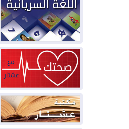
2026-08-04
بيترو يشكو تزوير الانتخابات
الرئاسية ويحذر من "حرب أهلية" في
كولومبيا
2026-08-03
رئيس إقليم كوردستان في
دمشق في زيارة رسمية
2026-08-03
العراق يؤكد مجدداً التزامه
بمنع الهجمات على الدول المجاورة
2026-08-03
العجز والاقتراض يطوقان
المالية العراقية.. اقتراض يتجاوز 3 تريليونات
دينار!
2026-08-03
كوبا تغرق في الظلام مجددا
وانهيار الشبكة الكهربائية
2026-08-03
أوامر بإجلاء 60 ألف شخص