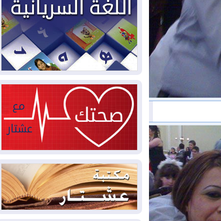
2026-08-04
بيترو يشكو تزوير الانتخابات
الرئاسية ويحذر من "حرب أهلية" في
كولومبيا
2026-08-03
رئيس إقليم كوردستان في
دمشق في زيارة رسمية
2026-08-03
العراق يؤكد مجدداً التزامه
بمنع الهجمات على الدول المجاورة
2026-08-03
العجز والاقتراض يطوقان
المالية العراقية.. اقتراض يتجاوز 3 تريليونات
دينار!
2026-08-03
كوبا تغرق في الظلام مجددا
وانهيار الشبكة الكهربائية
2026-08-03
أوامر بإجلاء 60 ألف شخص