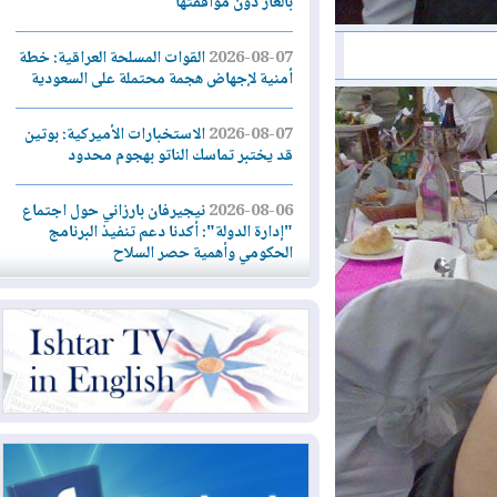
بالغاز دون موافقتها
2026-08-07
القوات المسلحة العراقية: خطة
أمنية لإجهاض هجمة محتملة على السعودية
2026-08-07
الاستخبارات الأميركية: بوتين
قد يختبر تماسك الناتو بهجوم محدود
2026-08-06
نيجيرفان بارزاني حول اجتماع
"إدارة الدولة": أكدنا دعم تنفيذ البرنامج
الحكومي وأهمية حصر السلاح
2026-08-06
ائتلاف ادارة الدولة: من
يقومون بسلوك يهدد امن البلاد خارجون عن
القانون يجب محاربتهم
2026-08-06
بعد هجومين قرب باب المندب..
تحذيرات من تصعيد يهدد الملاحة في البحر
الأحمر