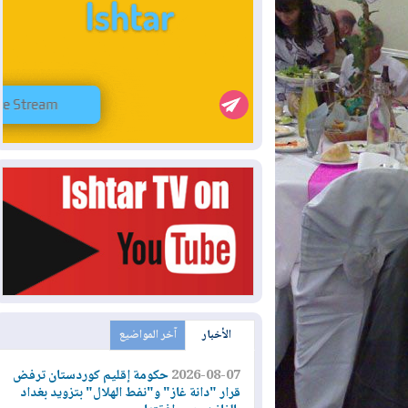
الأخبار
آخر المواضيع
2026-08-07
حكومة إقليم كوردستان ترفض
قرار "دانة غاز" و"نفط الهلال" بتزويد بغداد