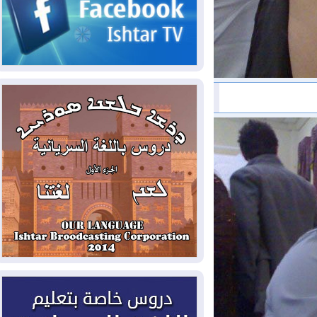
2026-08-06
مئات القاصرين بلا مأوى.. أزمة
سبتة تتصاعد وتضغط على مدريد
2026-08-05
لمدة عام.. بدء توريد 100
مليون قدم مكعب يومياً من غاز كورمور في
إقليم كوردستان إلى وزارة الكهرباء العراقية
2026-08-05
15كارثة بيئية ومناخية ترسم
ملامح أخطر التحديات التي تواجه العراق
اليوم
2026-08-05
حرائق فرنسا.. توقيف 402
شخص بينهم 156 قاصرا منذ بداية موسم
الحرائق
2026-08-04
سومو: إنتاج النفط في إقليم
كوردستان انخفض إلى أقل من 10%
2026-08-04
ملفات حقبة الكاظمي تعود إلى
الواجهة.. أنباء عن مراجعات قضائية
وتحقيقات أوسع في قضايا فساد