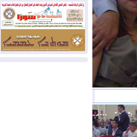
بسبب الحرائق في ولاية واشنطن
2026-08-02
مشروع "حسابي" يُمهل
الموظفين حتى نهاية أغسطس لاستلام
بطاقاتهم المصرفية
2026-08-02
دمشق وعمّان تحذران بغداد:
أي هجوم من أراضي العراق سيواجه برد
المزيد