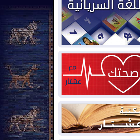
2026-08-
العجز والاقتراض يطوقان
المالية العراقية.. اقتراض يتجاوز 3 تريليونات
نار!
2026-08-
كوبا تغرق في الظلام مجددا
نهيار الشبكة الكهربائية
2026-08-
أوامر بإجلاء 60 ألف شخص
بب الحرائق في ولاية واشنطن
2026-08-
مشروع "حسابي" يُمهل
موظفين حتى نهاية أغسطس لاستلام
اقاتهم المصرفية
2026-08-
دمشق وعمّان تحذران بغداد:
 هجوم من أراضي العراق سيواجه برد
2026-08-
ترامب: الولايات المتحدة