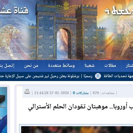
تار
مقالات
شعبنا
وسائط متعددة
من نحن
إتصل بنا
اقة
رسميًا | برشلونة يعلن رحيل تير شتيجن على سبيل الإعارة حتى 2027
تار
مقالات
شعبنا
وسائط متعددة
من نحن
إتصل بنا
| مشاهدات : 676 |
مشاركات: 0
| 2026-05-27 11:44:28 |
أوروبا.. موهبتان تقودان الحلم الأسترالي