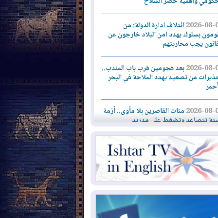
حكومي وأهمية حصر السلاح
2026-08-
ائتلاف ادارة الدولة: من
ومون بسلوك يهدد امن البلاد خارجون عن
قانون يجب محاربتهم
2026-08-
بعد هجومين قرب باب المندب..
ذيرات من تصعيد يهدد الملاحة في البحر
أحمر
2026-08-
مئات القاصرين بلا مأوى.. أزمة
تة تتصاعد وتضغط على مدريد
2026-08-
لمدة عام.. بدء توريد 100
يون قدم مكعب يومياً من غاز كورمور في
ليم كوردستان إلى وزارة الكهرباء العراقية
2026-08-
15كارثة بيئية ومناخية ترسم
امح أخطر التحديات التي تواجه العراق
يوم