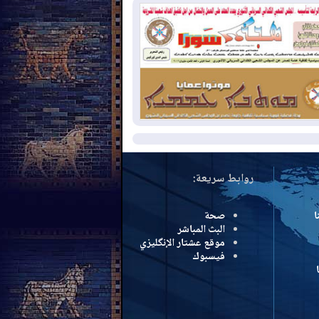
سرائيل تعلقان شن ضربات على إيران
2026-08-
تقرير: الولايات المتحدة تسحب
ظومة باتريوت الدفاعية من أربيل
2026-08-
النفط: اتفاقية ثلاثية لاستئناف
التصدير عبر جيهان بطاقة 750 ألف برميل
مياً
مزيد
روابط سريعة:
ا
صحة
البث المباشر
موقع عشتار الإنگليزي
فيسبوك