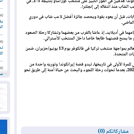
ال
وخلال آخر ظهور دولي لأستراليا، سجل إيرانكوندا هدفين في الفوز الكبير على منتخب كوراساو بنتيجة 5-1، في
الشاب منذ انتقاله إلى إنجلترا.
06
صابات، قبل أن يعود بقوة ويحصد جائزة أفضل لاعب شاب في دوري
يق
الماضي.
ال
امهما في أديلايد، إذ عاشا بالقرب من بعضهما وتشاركا رحلة الصعود
و ما يمنح قصتهما طابعا خاصا داخل المنتخب الأسترالي.
06
تح
وسيبدأ منتخب أستراليا مشواره في كأس العالم بمواجهة منتخب تركيا في فانكوفر يوم 13 يونيو/حزيران، ضمن
ال
ات المتحدة.
ئي للمرة الأولى في تاريخها، تبدو قصة إيرانكوندا وتوريه واحدة من
06
أكثر الحكايات الإنسانية إلهاما في مونديال 2026، بعدما تحولت رحلة اللجوء والبحث عن حياة آمنة إلى طريق نحو
سب
05
مل
إق
05
مل
ال
مشاركاتكم (0)