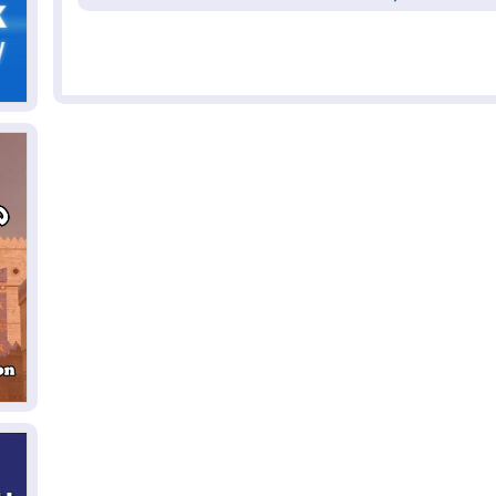
05
ال
04
كو
04
ال
وت
04
ال
كو
03
دم
03
بم