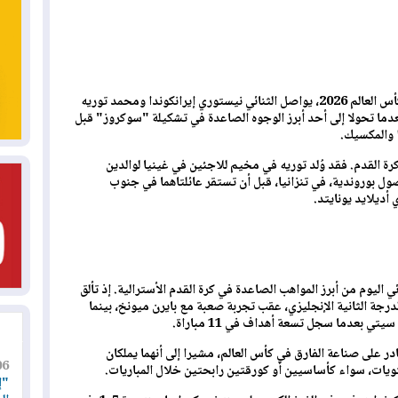
من مخيمات اللجوء في أفريقيا إلى ملاعب كأس العالم 2026، يواصل الثنائي نيستوري إيرانكوندا ومحمد توريه
عدما تحولا إلى أحد أبرز الوجوه الصاعدة في تشكيلة "سوكروز" قبل
ا والمكسيك.
رة القدم. فقد وُلد توريه في مخيم للاجئين في غينيا لوالدين
 أصول بوروندية، في تنزانيا، قبل أن تستقر عائلتاهما في جنوب
أديلايد يونايتد.
ي اليوم من أبرز المواهب الصاعدة في كرة القدم الأسترالية. إذ تألق
ي دوري الدرجة الثانية الإنجليزي، عقب تجربة صعبة مع بايرن ميونخ، بينما
ر على صناعة الفارق في كأس العالم، مشيرا إلى أنهما يملكان
06
يات، سواء كأساسيين أو كورقتين رابحتين خلال المباريات.
"إ