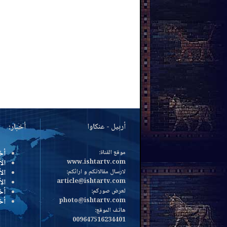
أربيل - عنكاوا
أخبار:
موقع القناة:
أخ
www.ishtartv.com
الأ
لارسال مقالاتكم و ارائكم:
الأ
article@ishtartv.com
ال
لعرض صوركم:
أخ
photo@ishtartv.com
أخ
هاتف الموقع:
009647516234401