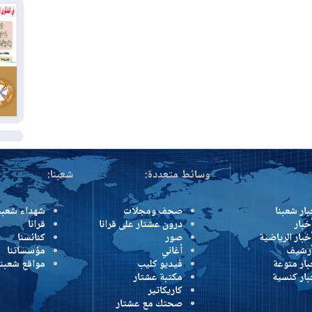
وإ
01
من
01
يو
ال
وسائط متعددة:
شعبنا:
بار شعبنا
صحف ومجلات
شهداء شعبن
خبار
درون عشتار على قرانا
قرانا
خبار الرياضية
صور
كنائسنا
أرشيف
أغاني
مؤسساتنا
بار منوعة
فيديو كليب
مواقع شعبنا
بار كنسية
مكتبة عشتار
كاريكاتير
صحتك مع عشتار