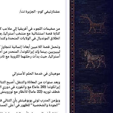
عشتارتيفي كوم- الجزيرة نت/
كتابة قصة استثنائية مع منتخب أستراليا، ب
انطلاق المونديال في الولايات المتحدة وكند
وتحمل قصة اللاعبين أبعادا إنسانية تتجاوز ك
ليبيريين، بينما وُلد إيرانكوندا، المنحدر من
أستراليا، حيث بدأت رحلتهما الكروية مع نادي 
موهبتان في خدمة الحلم الأسترالي
وبعد سنوات من المعاناة والتنقل، أصبح الثنائ
إيرانكوندا (20 عاما) مع واتفورد ف
خطف توريه (22 عاما) الأنظار مع نورويتش سيتي بعدما سجل تسعة أهداف في 11 مباراة.
ويؤمن المدرب توني بوبوفيتش بأن الثنائي قاد
"الجودة والشخصية" للظهور في أعلى المستو