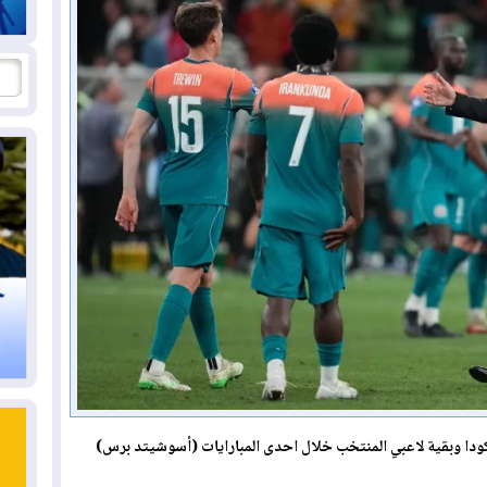
ودا وبقية لاعبي المنتخب خلال احدى المبارايات (أسوشيتد برس)