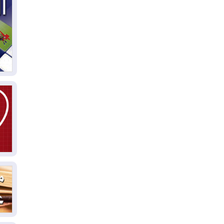
03
دي
03
وا
03
بس
02
ال
بط
02
أي
02