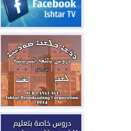
2026-08-07
القوات المسلحة العراقية: خطة
أمنية لإجهاض هجمة محتملة على السعودية
2026-08-07
الاستخبارات الأميركية: بوتين
قد يختبر تماسك الناتو بهجوم محدود
2026-08-06
نيجيرفان بارزاني حول اجتماع
"إدارة الدولة": أكدنا دعم تنفيذ البرنامج
الحكومي وأهمية حصر السلاح
2026-08-06
ائتلاف ادارة الدولة: من
يقومون بسلوك يهدد امن البلاد خارجون عن
القانون يجب محاربتهم
2026-08-06
بعد هجومين قرب باب المندب..
تحذيرات من تصعيد يهدد الملاحة في البحر
الأحمر
2026-08-06
مئات القاصرين بلا مأوى.. أزمة