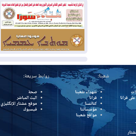
2026-08-04
بيترو يشكو تزوير الانتخابات
الرئاسية ويحذر من "حرب أهلية" في
كولومبيا
2026-08-03
رئيس إقليم كوردستان في
دمشق في زيارة رسمية
المزيد
شعبنا:
روابط سريعة:
شهداء شعبنا
صحة
رانا
قرانا
البث المباشر
كنائسنا
موقع عشتار الإنگليزي
مؤسساتنا
فيسبوك
مواقع شعبنا