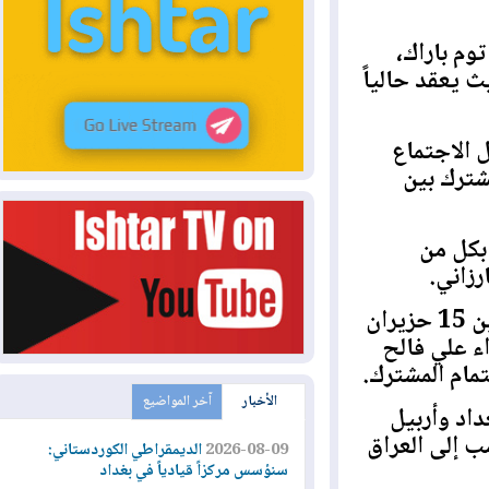
باراك،
بيل، حيث يعقد حالياً
خلال الاجتماع
رك بين
ل من
ني.
وتأتي هذه المحادثات بعد زيارة أجراها باراك يوم أمس الاثنين 15 حزيران
علي فالح
م المشترك.
الأخبار
آخر المواضيع
د وأربيل
إلى العراق
2026-08-09
الديمقراطي الكوردستاني:
سنؤسس مركزاً قيادياً في بغداد