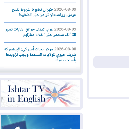
2026-08-09
طهران تضع 6 شروط لفتح
هرمز.. وواشنطن تراهن على الضغوط
2026-08-09
غرب كندا.. حرائق الغابات تجبر
20 ألف شخص على إخلاء منازلهم
2026-08-08
مركز أبحاث أميركي: البيشمركة
شريك حيوي للولايات المتحدة ويجب تزويدها
بأسلحة ثقيلة
2026-08-08
الداخلية: رصد شائعات مفبركة
بالذكاء الاصطناعي ومقاطع قديمة يعاد نشرها
2026-08-08
دعم أمني أمريكي بمليار دولار
لإدارة رئيس كولومبيا الجديد
2026-08-07
حكومة إقليم كوردستان ترفض
قرار "دانة غاز" و"نفط الهلال" بتزويد بغداد
بالغاز دون موافقتها