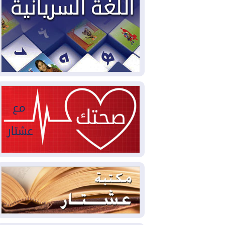
سبتة تتصاعد وتضغط على مدريد
2026-08-05
لمدة عام.. بدء توريد 100
مليون قدم مكعب يومياً من غاز كورمور في
إقليم كوردستان إلى وزارة الكهرباء العراقية
2026-08-05
15كارثة بيئية ومناخية ترسم
ملامح أخطر التحديات التي تواجه العراق
اليوم
2026-08-05
حرائق فرنسا.. توقيف 402
شخص بينهم 156 قاصرا منذ بداية موسم
الحرائق
2026-08-04
سومو: إنتاج النفط في إقليم
كوردستان انخفض إلى أقل من 10%
2026-08-04
ملفات حقبة الكاظمي تعود إلى
الواجهة.. أنباء عن مراجعات قضائية
وتحقيقات أوسع في قضايا فساد