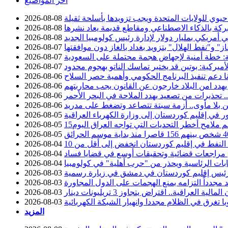
آخر المواضيع
وي للولايات المتحدة ويجب تزويدها بأسلحة ثقيلة
2026-08-08
ركة بالذكاء الاصطناعي ومقاطع قديمة يعاد نشرها
2026-08-08
 أمريكي بمليار دولار لإدارة رئيس كولومبيا الجديد
2026-08-08
 و"نفط الهلال" بتزويد بغداد بالغاز دون موافقتها
2026-08-07
ة: خطة أمنية لإجهاض هجمة محتملة على السعودية
2026-08-07
أميركية: بوتين قد يختبر تماسك الناتو بهجوم محدود
2026-08-07
نا دعم تنفيذ البرنامج الحكومي وأهمية حصر السلاح
2026-08-06
يهدد امن البلاد خارجون عن القانون يجب محاربتهم
2026-08-06
تحذيرات من تصعيد يهدد الملاحة في البحر الأحمر
2026-08-06
 بلا مأوى.. أزمة سبتة تتصاعد وتضغط على مدريد
2026-08-06
2026-08-05
سم ملامح أخطر التحديات التي تواجه العراق اليوم
2026-08-05
2026-08-05
2026-08-04
عن مراجعات قضائية وتحقيقات أوسع في قضايا فساد
2026-08-04
خابات الرئاسية ويحذر من "حرب أهلية" في كولومبيا
2026-08-04
ئيس إقليم كوردستان في دمشق في زيارة رسمية
2026-08-03
د مجدداً التزامه بمنع الهجمات على الدول المجاورة
2026-08-03
2026-08-03
با تغرق في الظلام مجددا وانهيار الشبكة الكهربائية
2026-08-03
المزيد