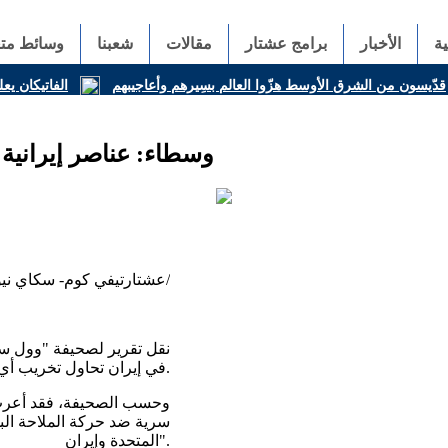
ة
الأخبار
برامج عشتار
مقالات
شعبنا
وسائط متع
قدّيسون من الشرق الأوسط هزّوا العالم بسِيرهم وأعاجيبهم
الفاتيكان يعل
وسطاء: عناصر إيراني
عشتارتيفي كوم- سكاي نيوز عربية/
نقل تقرير لصحيفة "وول س
في إيران تحاول تخريب أي اتفاق مع الولايات المتحدة.
وحسب الصحيفة، فقد أعرب 
سرية ضد حركة الملاحة الب
المتحدة وإيران".