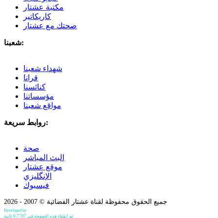
مكتبة عشتار
كاريكاتير
صحتك مع عشتار
شعبنا:
شهداء شعبنا
قرانا
كنائسنا
مؤسساتنا
مواقع شعبنا
روابط سريعة:
صحة
البث المباشر
موقع عشتار
الإنگليزي
فيسبوك
جميع الحقوق محفوظة لقناة عشتار الفضائية © 2007 - 2026
Developed by:
Bilind Hirori
تم إنشاء هذه الصفحة في 0.7707 ثانية