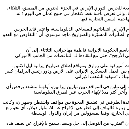
ة للحرس الثوري الإيراني في الجزء الجنوبي من المضيق، الثلاثاء،
 وإلى تعرض ناقلة نفط لانفجار في خليج عمان في اليوم ذاته،
الإيراني انتقاداتهم للمساعي الدبلوماسية، واعتبر قائد الحرس
 الطائرات المسيّرة والصواريخ ماجد موسوي، أن "التفاوض مع العدو
سم الحكومة الإيرانية فاطمة مهاجراني، الثلاثاء، إلى أن
ميركية على زوارق ومواقع إطلاق صواريخ إيرانية ليل الإثنين،
بين العمل العسكري الإيراني على الأرض ودور رئيس البرلمان كبير
إلى تباين في المواقف بين تيارين إيرانيين، أولهما متشدد يرفض أي
ة الطرفين في تضييق الفجوة بين مواقف واشنطن وطهران، وكانت
نقطة الخلاف الرئيسية خلال زيارة قاليباف إلى قطر هي الإفراج عن 24 مليار دولار، أي نحو ربع
ان "تقترب من التوصل إلى حل وسط، يسمح بالإفراج عن نصف هذه