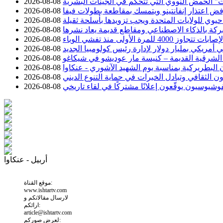
 الحمض النووي التي تتحكم في الجينات البشرية
2026-08-08
رفض اعتذار إنفانتينو ويتمسك بمقاطعة بطولات فيفا
2026-08-08
وي للولايات المتحدة ويجب تزويدها بأسلحة ثقيلة
2026-08-08
ركة بالذكاء الاصطناعي ومقاطع قديمة يعاد نشرها
2026-08-08
تجاوز 4000 للمرة الأولى منذ تفشي الوباء
2026-08-08
 أمريكي بمليار دولار لإدارة رئيس كولومبيا الجديد
2026-08-08
 الشرقية القديمة – كنيسة مار عوديشو في شيكاغو
2026-08-08
ن البطريركية بمناسبة يوم الشهيد الآشوري - عنكاوا
2026-08-08
ون الثقافي وتبادل الخبرات في حماية التنوع الديني
2026-08-08
شيوسيون يوقّعون إعلانًا مشتركًا في لقاء تاريخي
2026-08-08
أربيل - عنكاوا
موقع القناة:
www.ishtartv.com
لارسال مقالاتكم و
ارائكم:
article@ishtartv.com
لعرض صوركم: