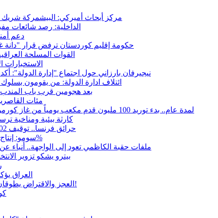
مركز أبحاث أميركي: البيشمركة شريك حي
الداخلية: رصد شائعات مفب
دعم أمني
حكومة إقليم كوردستان ترفض قرار "دانة غاز"
القوات المسلحة العراقي
الاستخبارات ال
نيجيرفان بارزاني حول اجتماع "إدارة الدولة": أكد
ائتلاف ادارة الدولة: من يقومون بسلوك 
بعد هجومين قرب باب المندب.. 
مئات القاصرين
لمدة عام.. بدء توريد 100 مليون قدم مكعب يومياً من غاز كورمور في إقليم كوردستان إلى وزارة الكهرباء العراقية
15كارثة بيئية ومناخية تر
حرائق فرنسا.. توقيف 402 شخص بينهم 156 قاصرا منذ بداية موسم الحرائق
سومو: إنتاج النفط في إقليم كوردستان انخفض إلى أقل من 10%
ملفات حقبة الكاظمي تعود إلى الواجهة.. أنباء 
بيترو يشكو تزوير الانت
ر
العراق يؤك
العجز والاقتراض يطوقان المالية العراقية.. اقتراض يتجاوز 3 تريليونات دينار!
كو