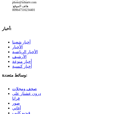
photo@ishtartv.com
هاتف الموقع:
009647516234401
أخبار:
أخبار شعبنا
الأخبار
الأخبار الرياضية
الأرشيف
أخبار منوعة
أخبار كنسية
وسائط متعددة:
صحف ومجلات
درون عشتار على
قرانا
صور
أغاني
فيديو كليب