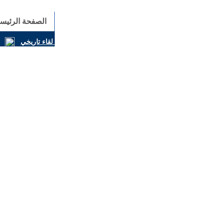
الصفحة الرئيسي
المسيحيون والكونفوشيوسيون يوقّعون إعلانًا مشتركًا في لقاء تاريخي