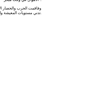
وفاقمت الحرب والحصار الأم
تدني مستويات المعيشة وارتفاع التضخم إلى احتجاجات شعبية هزت البلاد في يناير الماضي.