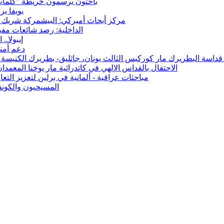
باحثون يرسمون خريطة "كلمات"
يويفا ي
مركز أبحاث أميركي: البيشمركة شريك حي
الداخلية: رصد شائعات مفب
إيبولا.. الإصابات ت
دعم أمني
ه قداسة البطريرك مار كوركيس الثالث يونان، جاثليق- بطريرك الكنيسة
الاحتفال بالقداس الإلهي في كاتدرائية مار يوخنا المعمدا
مباحثات عراقية - ألمانية في برلين لتعزيز التعا
المسيحيون والكونفو