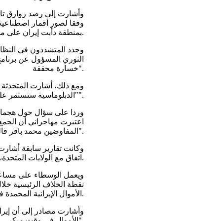
وأشارت إلى رصد زوارق تابع
وفقا لصور أقمار اصطناعية،
بمنطقة دأبت إيران على مهاجمة السفن التجارية فيها.
وجدد المتشددون في النظام 
الثوري المسؤول عن برنامج
خسارة محققة".
ومع ذلك، أشارت المتحدثة با
"الدبلوماسية ستستمر على الأرجح"، حتى مع انتقادها لـ"التناقضات من الجانب الأميركي".
وردا على سؤال حول هجمات أ
اعتبرت مهاجراني أن الجمع 
المفاوضين محمد باقر قاليباف "سيفيد الشعب الإيراني".
وكانت تقارير سابقة أشارت 
اتفاق مع الولايات المتحدة، وآخر أكثر ميلا لإنهاء الحرب عبر الطرق الدبلوماسية.
ويعمل الوسطاء على مساعد
الأموال الإيرانية المجمدة في الخارج، وفقا لمسؤولين من إيران والدول الوسيطة.
وأشارت مصادر إلى أن إير
الأموال في وقت مبكر".