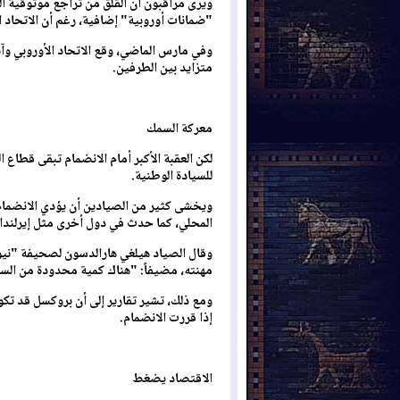
ويرى مراقبون أن القلق من تراجع موثوقية الح
"ضمانات أوروبية" إضافية، رغم أن الاتحاد ال
وفي مارس الماضي، وقع الاتحاد الأوروبي وآ
متزايد بين الطرفين.
معركة السمك
لكن العقبة الأكبر أمام الانضمام تبقى قطاع 
للسيادة الوطنية.
ويخشى كثير من الصيادين أن يؤدي الانضمام
المحلي، كما حدث في دول أخرى مثل إيرلندا.
وقال الصياد هيلغي هارالدسون لصحيفة "نيوي
مهنته، مضيفاً: "هناك كمية محدودة من الس
ومع ذلك، تشير تقارير إلى أن بروكسل قد تك
إذا قررت الانضمام.
الاقتصاد يضغط