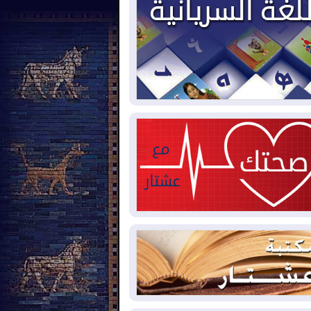
2026-08-
العجز والاقتراض يطوقان
المالية العراقية.. اقتراض يتجاوز 3 تريليونات
نار!
2026-08-
كوبا تغرق في الظلام مجددا
نهيار الشبكة الكهربائية
2026-08-
أوامر بإجلاء 60 ألف شخص
بب الحرائق في ولاية واشنطن
2026-08-
مشروع "حسابي" يُمهل
موظفين حتى نهاية أغسطس لاستلام
اقاتهم المصرفية
2026-08-
دمشق وعمّان تحذران بغداد:
 هجوم من أراضي العراق سيواجه برد
2026-08-
ترامب: الولايات المتحدة