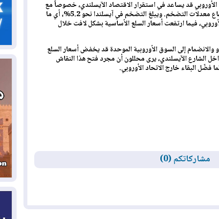
د الأوروبي قد يساعد في استقرار الاقتصاد الآيسلندي، خصوصاً مع
05
استمرار تقلب العملة المحلية "الكرونا" وارتفاع معدلات التضخم. ويبلغ التضخم في آيسلندا نحو 5.2%، أي ما
وبي، فيما ارتفعت أسعار السلع الأساسية بشكل لافت خلال
ال
و والانضمام إلى السوق الأوروبية الموحدة قد يخفض أسعار السلع
04
داخل الشارع الآيسلندي، يرى محللون أن مجرد فتح هذا النقاش
كو
ما فضّل البقاء خارج الاتحاد الأوروبي.
04
ال
وت
04
ال
كو
مشاركاتكم (0)
03
دم
03
بم