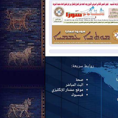
سرائيل تعلقان شن ضربات على إيران
2026-08-
تقرير: الولايات المتحدة تسحب
ظومة باتريوت الدفاعية من أربيل
2026-08-
النفط: اتفاقية ثلاثية لاستئناف
التصدير عبر جيهان بطاقة 750 ألف برميل
مياً
مزيد
روابط سريعة:
ا
صحة
البث المباشر
موقع عشتار الإنگليزي
فيسبوك