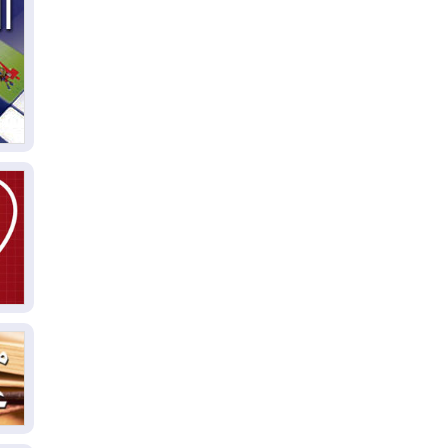
03
دي
03
وا
03
بس
02
ال
بط
02
أي
02