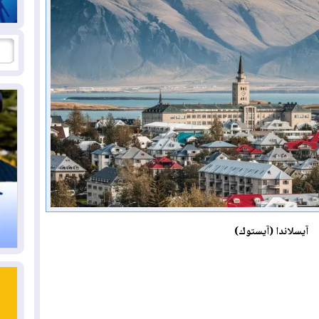
آيسلاندا (آيستوك)