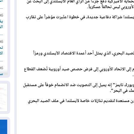
ال
ماية الأميركية دفع جزءاً من الرأي العام الآيسلندي إلى البحث عن
أوروبي ليس تحالفاً عسكرياً.
06
يسلندا شراكة دفاعية جديدة، في خطوة اعتُبرت مؤشراً على تقارب
يق
ال
06
تح
ال
الصيد البحري، الذي يمثل أحد أعمدة الاقتصاد الآيسلندي ورمزاً
06
 إلى الاتحاد الأوروبي إلى فرض حصص صيد أوروبية تُضعف القطاع
سب
ورك تايمز" إنه يميل إلى التصويت ضد الانضمام خوفاً على مستقبل
05
مك في البحر".
مل
إق
ون مستعدة لتقديم تنازلات خاصة لآيسلندا في ملف الصيد البحري
05
مل
ال