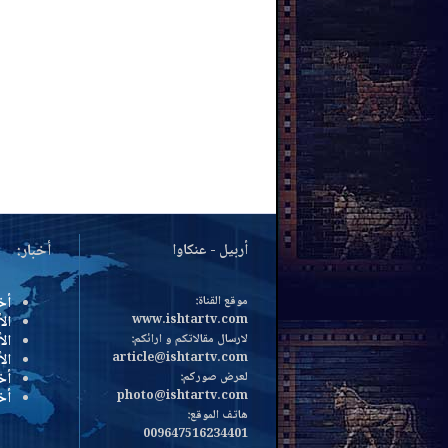
أربيل - عنكاوا
أخبار:
موقع القناة:
أخ
www.ishtartv.com
الأ
لارسال مقالاتكم و ارائكم:
الأ
article@ishtartv.com
ال
لعرض صوركم:
أخ
photo@ishtartv.com
أخ
هاتف الموقع:
009647516234401