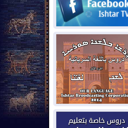
2026-08-
حرائق فرنسا.. توقيف 402
شخص بينهم 156 قاصرا منذ بداية موسم
حرائق
2026-08-
سومو: إنتاج النفط في إقليم
ردستان انخفض إلى أقل من 10%
2026-08-
ملفات حقبة الكاظمي تعود إلى
واجهة.. أنباء عن مراجعات قضائية
حقيقات أوسع في قضايا فساد
2026-08-
بيترو يشكو تزوير الانتخابات
رئاسية ويحذر من "حرب أهلية" في
لومبيا
2026-08-
رئيس إقليم كوردستان في
شق في زيارة رسمية
2026-08-
العراق يؤكد مجدداً التزامه
نع الهجمات على الدول المجاورة