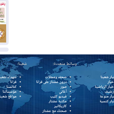
وإ
01
من
01
يو
ال
وسائط متعددة:
شعبنا:
بار شعبنا
صحف ومجلات
شهداء شعبن
خبار
درون عشتار على قرانا
قرانا
خبار الرياضية
صور
كنائسنا
أرشيف
أغاني
مؤسساتنا
بار منوعة
فيديو كليب
مواقع شعبنا
بار كنسية
مكتبة عشتار
كاريكاتير
صحتك مع عشتار