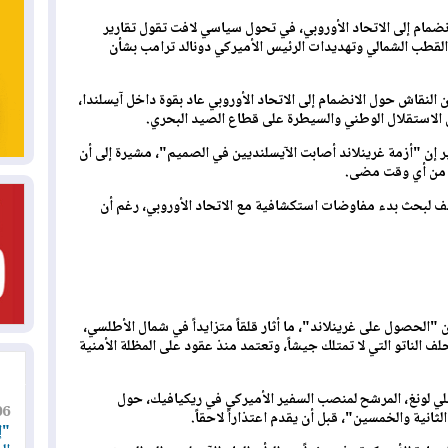
انضمام إلى الاتحاد الأوروبي، في تحول سياسي لافت تقول تقارير
القطب الشمالي وتهديدات الرئيس الأميركي دونالد ترامب بشأن
لنقاش حول الانضمام إلى الاتحاد الأوروبي عاد بقوة داخل آيسلندا،
 الاستقلال الوطني والسيطرة على قطاع الصيد البحري.
 إن "أزمة غرينلاند أصابت الآيسلنديين في الصميم"، مشيرة إلى أن
ر من أي وقت مضى.
صيف لبحث بدء مفاوضات استكشافية مع الاتحاد الأوروبي، رغم أن
"الحصول على غرينلاند"، ما أثار قلقاً متزايداً في شمال الأطلسي،
لف الناتو التي لا تمتلك جيشاً، وتعتمد منذ عقود على المظلة الأمنية
يلي لونغ، المرشح لمنصب السفير الأميركي في ريكيافيك، حول
06
لثانية والخمسين"، قبل أن يقدم اعتذاراً لاحقاً.
"إ