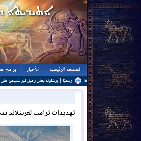
الصفحة الرئيسية
الأخبار
برامج عش
واجهة تحديات الطاقة
رسميًا | برشلونة يعلن رحيل تير شتيجن على سبيل الإعارة حتى 7
الصفحة الرئيسية
الأخبار
برامج عش
تهديدات ترامب لغرينلاند تدفع