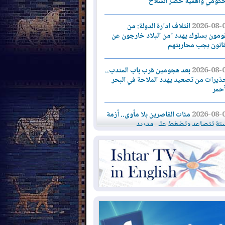
حكومي وأهمية حصر السلاح
2026-08-
ائتلاف ادارة الدولة: من
ومون بسلوك يهدد امن البلاد خارجون عن
قانون يجب محاربتهم
2026-08-
بعد هجومين قرب باب المندب..
ذيرات من تصعيد يهدد الملاحة في البحر
أحمر
2026-08-
مئات القاصرين بلا مأوى.. أزمة
تة تتصاعد وتضغط على مدريد
2026-08-
لمدة عام.. بدء توريد 100
يون قدم مكعب يومياً من غاز كورمور في
ليم كوردستان إلى وزارة الكهرباء العراقية
2026-08-
15كارثة بيئية ومناخية ترسم
امح أخطر التحديات التي تواجه العراق
يوم