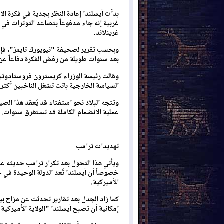
بدأت آيسلندا إعادة النظر بجدية في فكرة ال
غربية إنه جاء مدفوعاً بتصاعد التوترات في 
غرينلاند.
وبحسب تقرير لصحيفة "نيويورك تايمز"، فإن ا
بعد سنوات طويلة من رفض الفكرة دفاعاً عن
وقالت رئيسة الوزراء كريسترون فروستادوتير
السياسة الخارجية باتت تشغل الناخبين أكث
وتتجه البلاد نحو استفتاء قد يُعقد هذا ال
عملية الانضمام الكاملة قد تستغرق سنوات.
تهديدات ترامب
ويأتي هذا التحول بعد تكرار ترامب حديثه عن 
خصوصاً أن آيسلندا تُعد الدولة الوحيدة في ح
الأميركية.
كما زاد الجدل بعد تقارير تحدثت عن مزاح ب
إمكانية أن تصبح آيسلندا "الولاية الأميركية ا