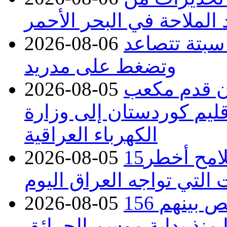
 الملاحة في البحر الأحمر
 سبتة تتصاعد
2026-08-06
وتضغط على مدريد
دء توريد 100 مليون قدم مكعب
2026-08-05
قليم كوردستان إلى وزارة
الكهرباء العراقية
15كارثة بيئية ومناخية ترسم ملامح أخطر
2026-08-05
 التي تواجه العراق اليوم
حرائق فرنسا.. توقيف 402 شخص بينهم 156
2026-08-05
منذ بداية موسم الحرائق