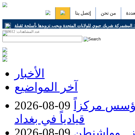
ددة
من نحن
إتصل بنا
البيشمركة شريك حيوي للولايات المتحدة ويجب تزويدها بأسلحة ثقيلة
عدد المشاهدات: 5869612
h
الأخبار
آخر المواضيع
ؤسس مركزاً
2026-08-09
قيادياً في بغداد
 هرمز.. وواشنطن
2026-08-09