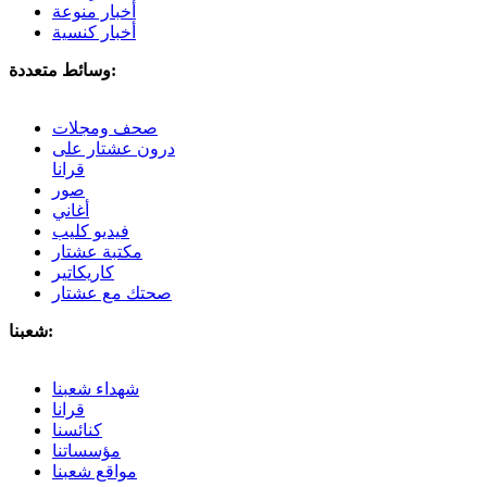
أخبار منوعة
أخبار كنسية
وسائط متعددة:
صحف ومجلات
درون عشتار على
قرانا
صور
أغاني
فيديو كليب
مكتبة عشتار
كاريكاتير
صحتك مع عشتار
شعبنا:
شهداء شعبنا
قرانا
كنائسنا
مؤسساتنا
مواقع شعبنا