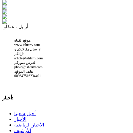
أربيل - عنكاوا
موقع القناة:
www.ishtartv.com
لارسال مقالاتكم و
ارائكم:
article@ishtartv.com
لعرض صوركم:
photo@ishtartv.com
هاتف الموقع:
009647516234401
أخبار:
أخبار شعبنا
الأخبار
الأخبار الرياضية
الأرشيف