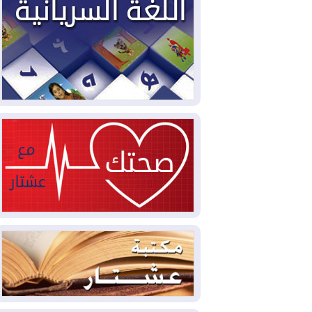
2026-08-04
سومو: إنتاج النفط في إقليم
كوردستان انخفض إلى أقل من 10%
2026-08-04
ملفات حقبة الكاظمي تعود إلى
الواجهة.. أنباء عن مراجعات قضائية
وتحقيقات أوسع في قضايا فساد
2026-08-04
بيترو يشكو تزوير الانتخابات
الرئاسية ويحذر من "حرب أهلية" في
كولومبيا
2026-08-03
رئيس إقليم كوردستان في
دمشق في زيارة رسمية
2026-08-03
العراق يؤكد مجدداً التزامه
بمنع الهجمات على الدول المجاورة
2026-08-03
العجز والاقتراض يطوقان
المالية العراقية.. اقتراض يتجاوز 3 تريليونات