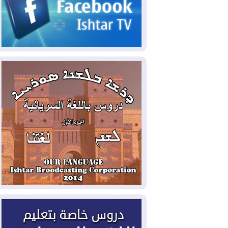
القانون يجب محاربتهم
2026-08-06
بعد هجومين قرب باب المندب..
تحذيرات من تصعيد يهدد الملاحة في البحر
الأحمر
2026-08-06
مئات القاصرين بلا مأوى.. أزمة
سبتة تتصاعد وتضغط على مدريد
2026-08-05
لمدة عام.. بدء توريد 100
مليون قدم مكعب يومياً من غاز كورمور في
إقليم كوردستان إلى وزارة الكهرباء العراقية
2026-08-05
15كارثة بيئية ومناخية ترسم
ملامح أخطر التحديات التي تواجه العراق
اليوم
2026-08-05
حرائق فرنسا.. توقيف 402
شخص بينهم 156 قاصرا منذ بداية موسم
الحرائق