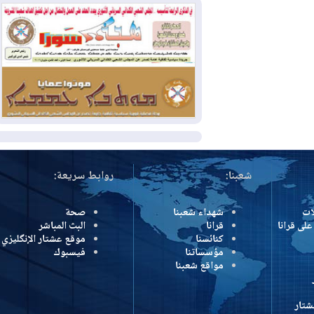
دينار!
2026-08-03
كوبا تغرق في الظلام مجددا
وانهيار الشبكة الكهربائية
2026-08-03
أوامر بإجلاء 60 ألف شخص
بسبب الحرائق في ولاية واشنطن
المزيد
شعبنا:
روابط سريعة:
شهداء شعبنا
صحة
رانا
قرانا
البث المباشر
كنائسنا
موقع عشتار الإنگليزي
مؤسساتنا
فيسبوك
مواقع شعبنا