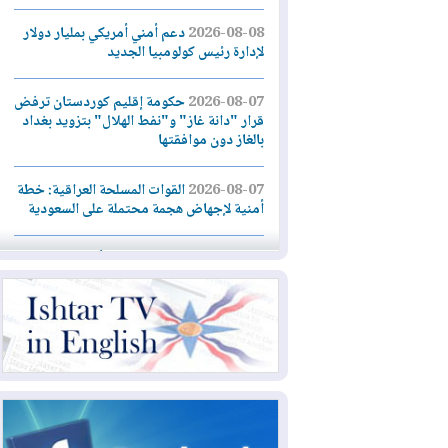
2026-08-08
دعم أمني أمريكي بمليار دولار
لإدارة رئيس كولومبيا الجديد
2026-08-07
حكومة إقليم كوردستان ترفض
قرار "دانة غاز" و"نفط الهلال" بتزويد بغداد
بالغاز دون موافقتها
2026-08-07
القوات المسلحة العراقية: خطة
أمنية لإجهاض هجمة محتملة على السعودية
2026-08-07
الاستخبارات الأميركية: بوتين
قد يختبر تماسك الناتو بهجوم محدود
2026-08-06
نيجيرفان بارزاني حول اجتماع
"إدارة الدولة": أكدنا دعم تنفيذ البرنامج
الحكومي وأهمية حصر السلاح
2026-08-06
ائتلاف ادارة الدولة: من
يقومون بسلوك يهدد امن البلاد خارجون عن