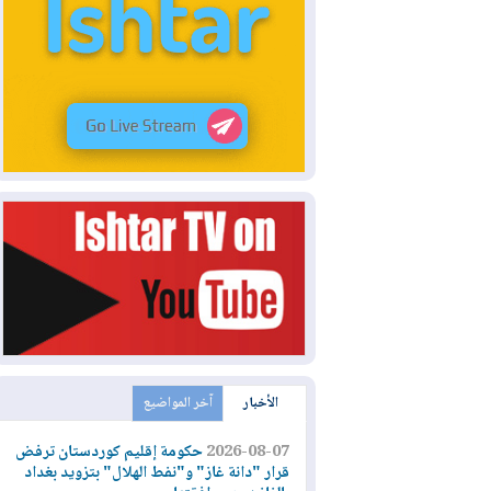
الأخبار
آخر المواضيع
2026-08-07
حكومة إقليم كوردستان ترفض
قرار "دانة غاز" و"نفط الهلال" بتزويد بغداد