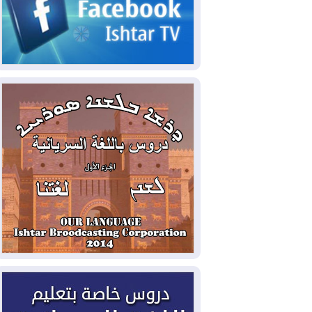
2026-08-06
مئات القاصرين بلا مأوى.. أزمة
سبتة تتصاعد وتضغط على مدريد
2026-08-05
لمدة عام.. بدء توريد 100
مليون قدم مكعب يومياً من غاز كورمور في
إقليم كوردستان إلى وزارة الكهرباء العراقية
2026-08-05
15كارثة بيئية ومناخية ترسم
ملامح أخطر التحديات التي تواجه العراق
اليوم
2026-08-05
حرائق فرنسا.. توقيف 402
شخص بينهم 156 قاصرا منذ بداية موسم
الحرائق
2026-08-04
سومو: إنتاج النفط في إقليم
كوردستان انخفض إلى أقل من 10%
2026-08-04
ملفات حقبة الكاظمي تعود إلى
الواجهة.. أنباء عن مراجعات قضائية
وتحقيقات أوسع في قضايا فساد