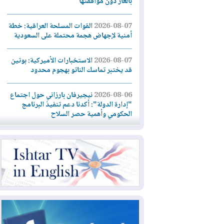
بالغاز دون موافقتها
2026-08-07
القوات المسلحة العراقية: خطة
أمنية لإجهاض هجمة محتملة على السعودية
2026-08-07
الاستخبارات الأميركية: بوتين
قد يختبر تماسك الناتو بهجوم محدود
2026-08-06
نيجيرفان بارزاني حول اجتماع
"إدارة الدولة": أكدنا دعم تنفيذ البرنامج
الحكومي وأهمية حصر السلاح
2026-08-06
ائتلاف ادارة الدولة: من
يقومون بسلوك يهدد امن البلاد خارجون عن
القانون يجب محاربتهم
2026-08-06
بعد هجومين قرب باب المندب..
تحذيرات من تصعيد يهدد الملاحة في البحر
الأحمر