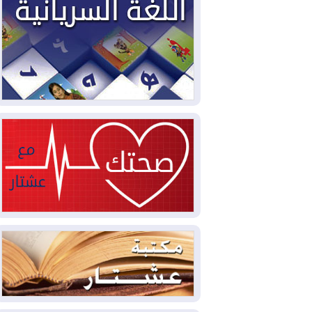
2026-08-04
بيترو يشكو تزوير الانتخابات
الرئاسية ويحذر من "حرب أهلية" في
كولومبيا
2026-08-03
رئيس إقليم كوردستان في
دمشق في زيارة رسمية
2026-08-03
العراق يؤكد مجدداً التزامه
بمنع الهجمات على الدول المجاورة
2026-08-03
العجز والاقتراض يطوقان
المالية العراقية.. اقتراض يتجاوز 3 تريليونات
دينار!
2026-08-03
كوبا تغرق في الظلام مجددا
وانهيار الشبكة الكهربائية
2026-08-03
أوامر بإجلاء 60 ألف شخص