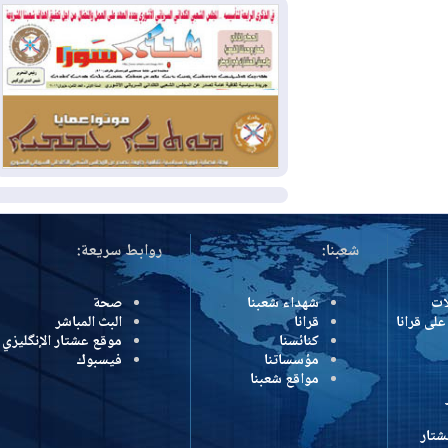
بسبب الحرائق في ولاية واشنطن
2026-08-02
مشروع "حسابي" يُمهل
الموظفين حتى نهاية أغسطس لاستلام
بطاقاتهم المصرفية
2026-08-02
دمشق وعمّان تحذران بغداد:
أي هجوم من أراضي العراق سيواجه برد
المزيد
شعبنا:
روابط سريعة:
شهداء شعبنا
صحة
رانا
قرانا
البث المباشر
كنائسنا
موقع عشتار الإنگليزي
مؤسساتنا
فيسبوك
مواقع شعبنا