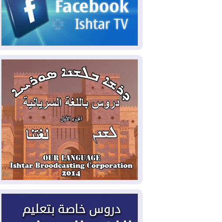
2026-08-07
القوات المسلحة العراقية: خطة
أمنية لإجهاض هجمة محتملة على السعودية
2026-08-07
الاستخبارات الأميركية: بوتين
قد يختبر تماسك الناتو بهجوم محدود
2026-08-06
نيجيرفان بارزاني حول اجتماع
"إدارة الدولة": أكدنا دعم تنفيذ البرنامج
الحكومي وأهمية حصر السلاح
2026-08-06
ائتلاف ادارة الدولة: من
يقومون بسلوك يهدد امن البلاد خارجون عن
القانون يجب محاربتهم
2026-08-06
بعد هجومين قرب باب المندب..
تحذيرات من تصعيد يهدد الملاحة في البحر
الأحمر
2026-08-06
مئات القاصرين بلا مأوى.. أزمة