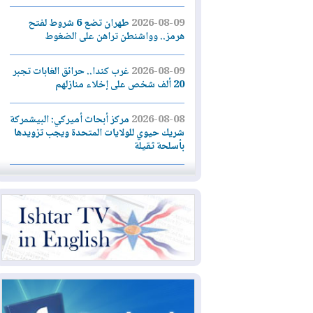
2026-08-09
طهران تضع 6 شروط لفتح
هرمز.. وواشنطن تراهن على الضغوط
2026-08-09
غرب كندا.. حرائق الغابات تجبر
20 ألف شخص على إخلاء منازلهم
2026-08-08
مركز أبحاث أميركي: البيشمركة
شريك حيوي للولايات المتحدة ويجب تزويدها
بأسلحة ثقيلة
2026-08-08
الداخلية: رصد شائعات مفبركة
بالذكاء الاصطناعي ومقاطع قديمة يعاد نشرها
2026-08-08
دعم أمني أمريكي بمليار دولار
لإدارة رئيس كولومبيا الجديد
2026-08-07
حكومة إقليم كوردستان ترفض
قرار "دانة غاز" و"نفط الهلال" بتزويد بغداد
بالغاز دون موافقتها