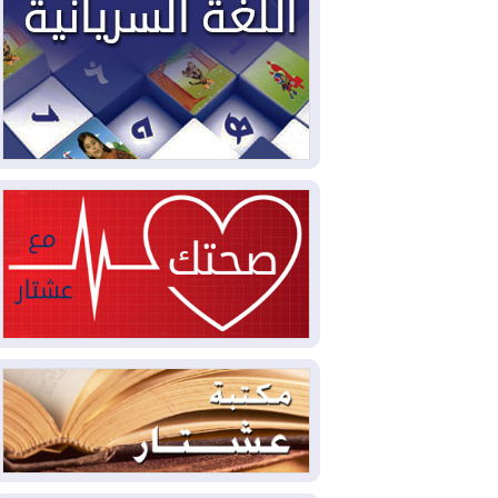
سبتة تتصاعد وتضغط على مدريد
2026-08-05
لمدة عام.. بدء توريد 100
مليون قدم مكعب يومياً من غاز كورمور في
إقليم كوردستان إلى وزارة الكهرباء العراقية
2026-08-05
15كارثة بيئية ومناخية ترسم
ملامح أخطر التحديات التي تواجه العراق
اليوم
2026-08-05
حرائق فرنسا.. توقيف 402
شخص بينهم 156 قاصرا منذ بداية موسم
الحرائق
2026-08-04
سومو: إنتاج النفط في إقليم
كوردستان انخفض إلى أقل من 10%
2026-08-04
ملفات حقبة الكاظمي تعود إلى
الواجهة.. أنباء عن مراجعات قضائية
وتحقيقات أوسع في قضايا فساد