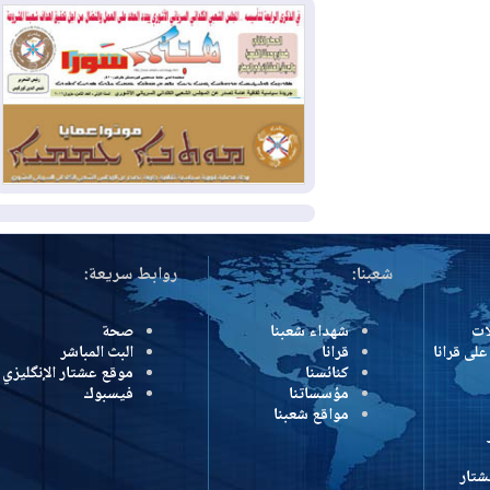
2026-08-04
بيترو يشكو تزوير الانتخابات
الرئاسية ويحذر من "حرب أهلية" في
كولومبيا
2026-08-03
رئيس إقليم كوردستان في
دمشق في زيارة رسمية
المزيد
شعبنا:
روابط سريعة:
شهداء شعبنا
صحة
رانا
قرانا
البث المباشر
كنائسنا
موقع عشتار الإنگليزي
مؤسساتنا
فيسبوك
مواقع شعبنا