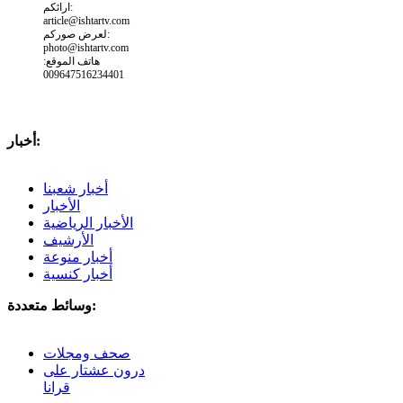
ارائكم:
article@ishtartv.com
لعرض صوركم:
photo@ishtartv.com
هاتف الموقع:
009647516234401
أخبار:
أخبار شعبنا
الأخبار
الأخبار الرياضية
الأرشيف
أخبار منوعة
أخبار كنسية
وسائط متعددة:
صحف ومجلات
درون عشتار على
قرانا