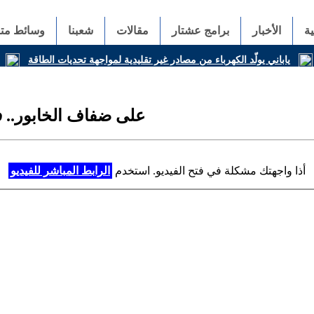
ة
الأخبار
برامج عشتار
مقالات
شعبنا
وسائط متع
ياباني يولّد الكهرباء من مصادر غير تقليدية لمواجهة تحديات الطاقة
على ضفاف الخابور.. ف
أذا واجهتك مشكلة في فتح الفيديو. استخدم
الرابط المباشر للفيديو