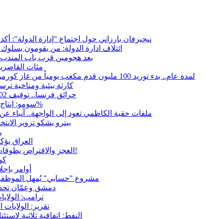
نيجيرفان بارزاني حول اجتماع "إدارة الدولة": أكد
ائتلاف ادارة الدولة: من يقومون بسلوك 
بعد هجومين قرب باب المندب.. 
مئات القاصرين
لمدة عام.. بدء توريد 100 مليون قدم مكعب يومياً من غاز كورمور في إقليم كوردستان إلى وزارة الكهرباء العراقية
15كارثة بيئية ومناخية تر
حرائق فرنسا.. توقيف 402 شخص بينهم 156 قاصرا منذ بداية موسم الحرائق
سومو: إنتاج النفط في إقليم كوردستان انخفض إلى أقل من 10%
ملفات حقبة الكاظمي تعود إلى الواجهة.. أنباء 
بيترو يشكو تزوير الانت
ر
العراق يؤك
العجز والاقتراض يطوقان المالية العراقية.. اقتراض يتجاوز 3 تريليونات دينار!
كو
أوامر بإجلاء 60 ألف شخص بسبب الحرائق في ولا
مشروع "حسابي" يُمهل الموظفين
دمشق وعمّان تحذر
ترامب: الولاي
تقرير: الولايات
النفط: اتفاقية ثلاثية لاستئناف التصد