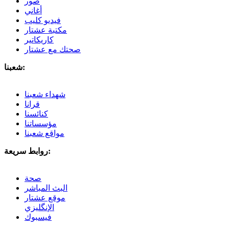
صور
أغاني
فيديو كليب
مكتبة عشتار
كاريكاتير
صحتك مع عشتار
شعبنا:
شهداء شعبنا
قرانا
كنائسنا
مؤسساتنا
مواقع شعبنا
روابط سريعة:
صحة
البث المباشر
موقع عشتار
الإنگليزي
فيسبوك