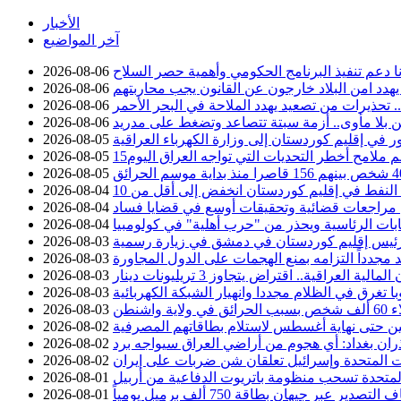
الأخبار
آخر المواضيع
نا دعم تنفيذ البرنامج الحكومي وأهمية حصر السلاح
2026-08-06
يهدد امن البلاد خارجون عن القانون يجب محاربتهم
2026-08-06
تحذيرات من تصعيد يهدد الملاحة في البحر الأحمر
2026-08-06
 بلا مأوى.. أزمة سبتة تتصاعد وتضغط على مدريد
2026-08-06
2026-08-05
سم ملامح أخطر التحديات التي تواجه العراق اليوم
2026-08-05
2026-08-05
2026-08-04
عن مراجعات قضائية وتحقيقات أوسع في قضايا فساد
2026-08-04
خابات الرئاسية ويحذر من "حرب أهلية" في كولومبيا
2026-08-04
ئيس إقليم كوردستان في دمشق في زيارة رسمية
2026-08-03
د مجدداً التزامه بمنع الهجمات على الدول المجاورة
2026-08-03
2026-08-03
با تغرق في الظلام مجددا وانهيار الشبكة الكهربائية
2026-08-03
ية واشنطن
2026-08-03
 حتى نهاية أغسطس لاستلام بطاقاتهم المصرفية
2026-08-02
ان بغداد: أي هجوم من أراضي العراق سيواجه برد
2026-08-02
ات المتحدة وإسرائيل تعلقان شن ضربات على إيران
2026-08-02
 المتحدة تسحب منظومة باتريوت الدفاعية من أربيل
2026-08-01
ير عبر جيهان بطاقة 750 ألف برميل يومياً
2026-08-01