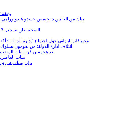
وقفة ت
بيان من النائبين د. جيمس حسدو هيدو ورامي نوري سيا
الصحة تعلن تسجيل 313 إصابة بالحمى النزفية و(24) وفاة منذ بداية العام
نيجيرفان بارزاني حول اجتماع "إدارة الدولة": أكد
ائتلاف ادارة الدولة: من يقومون بسلوك 
بعد هجومين قرب باب المندب.. 
مئات القاصرين
بيان بمناسبة يوم ا