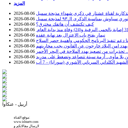
المزيد
ذكارية لقناة عشتار في ذكرى شهداء مذبحة سميل
2026-08-06
وش بمناسبة الذكرى ال٩٣ لمذبحة سميل
2026-08-06
كيف تكتشف أن هاتفك مخترق؟
2026-08-06
2026-08-06
نيمار يفتح باب الاعتزال بعد نهاية عقده
2026-08-06
نا دعم تنفيذ البرنامج الحكومي وأهمية حصر السلاح
2026-08-06
يهدد امن البلاد خارجون عن القانون يجب محاربتهم
2026-08-06
تحذيرات من تصعيد يهدد الملاحة في البحر الأحمر
2026-08-06
 بلا مأوى.. أزمة سبتة تتصاعد وتضغط على مدريد
2026-08-06
لشهيد الكلداني السرياني الآشوري (سورايا) – 7 آب
2026-08-06
أربيل - عنكاوا
موقع القناة:
www.ishtartv.com
لارسال مقالاتكم و